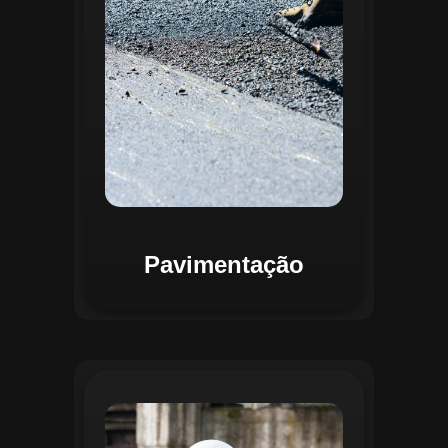
mapas detalhados que facilitam a
priorização de intervenções, otimizando
recursos e assegurando maior
durabilidade das vias. Relatórios
personalizáveis garantem transparência e
suporte na tomada de decisões
estratégicas.
Pavimentação
O módulo de Gestão de Drenagem do
Regente aplica o geoprocessamento para
mapear redes de drenagem subterrâneas
e superficiais. A plataforma permite