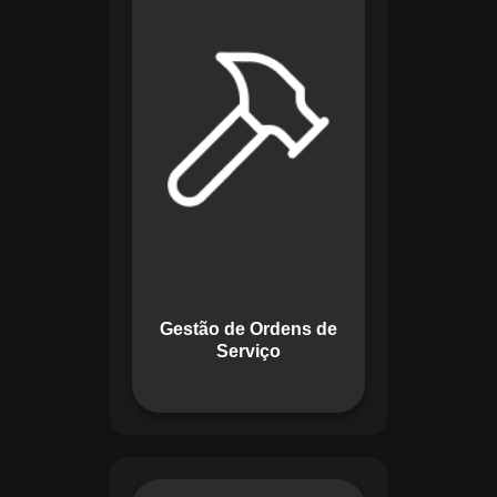
de lidar com tarefas
operacionais. Ele
permite criar,
monitorar e executar
ordens de serviço
com checklists
personalizados e
registros em tempo
real. Com
funcionalidades
como priorização de
tarefas e relatórios
Gestão de Ordens de
detalhados, o
Serviço
sistema melhora o
controle das
atividades.