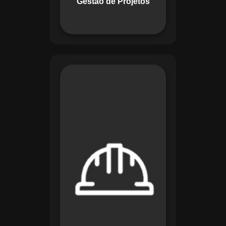
Gestão de Projetos
com eficiência.
O módulo de
Segurança e Saúde
no Trabalho do
Maestro organiza
registros de exames
e treinamentos,
automatiza alertas e
disponibiliza
relatórios detalhados
para auditorias,