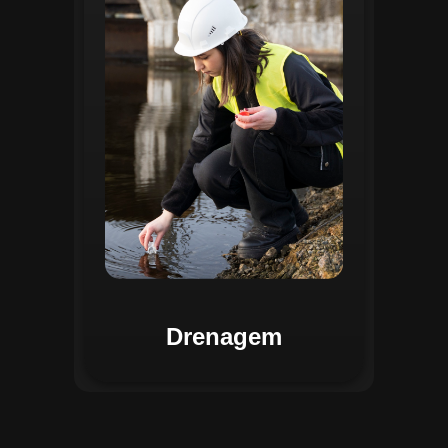
identificar pontos de alagamento, planejar
intervenções e monitorar a eficiência das
estruturas de drenagem. Com análises
baseadas em dados coletados, o sistema
contribui para o planejamento urbano
sustentável, reduzindo riscos de
enchentes e otimizando a alocação de
recursos. Relatórios visuais facilitam a
comunicação dos resultados e o
acompanhamento dos projetos de
melhoria.
Drenagem