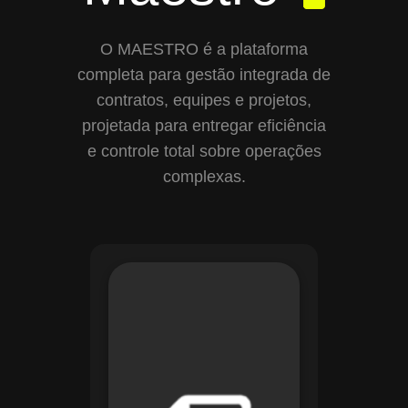
O MAESTRO é a plataforma
completa para gestão integrada de
contratos, equipes e projetos,
projetada para entregar eficiência
e controle total sobre operações
complexas.
Com o módulo de
Gestão de
Documentos, o
Maestro centraliza e
organiza toda a
documentação da
sua empresa,
permitindo controle
de versões, restrição