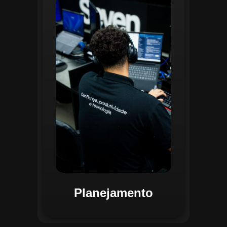
O planejamento dentro do CGI é
realizado por uma equipe
especializada que utiliza
ferramentas avançadas para
estruturar ordens de serviço, fluxos
de trabalho e parametrizações
operacionais. Essa etapa envolve a
análise detalhada de criticidade por
atividade, permitindo alocar
recursos de forma eficiente e
garantir que todas as ações estejam
alinhadas aos objetivos
estratégicos.
Planejamento