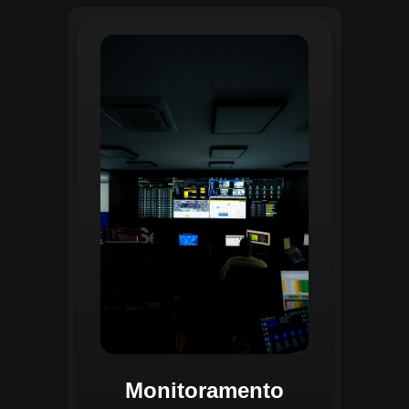
O monitoramento no CGI é realizado
24/7 por uma equipe dedicada que
acompanha em tempo real o
progresso das atividades
planejadas. Utilizando um videowall
central e sistemas de convergência
de dados, o CGI coleta e analisa
informações operacionais,
identificando gargalos, não
conformidades e oportunidades de
melhoria.
Monitoramento