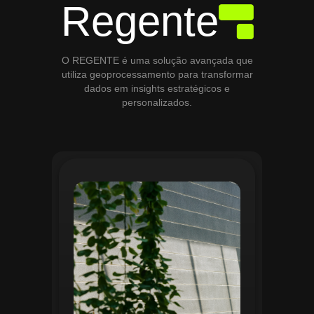
Regente
O REGENTE é uma solução avançada que
utiliza geoprocessamento para transformar
dados em insights estratégicos e
personalizados.
O módulo de Gestão de Áreas Verdes do
Regente aplica tecnologias avançadas de
geoprocessamento para mapear e
monitorar espaços verdes, registrando
localização, tipo de vegetação e estado
de conservação. Ele organiza fluxos de
manutenção e garante que as atividades
sejam realizadas de forma eficiente e
programada. Relatórios analíticos ajudam
a avaliar ações realizadas, promovendo a
sustentabilidade e o uso estratégico do
espaço urbano.