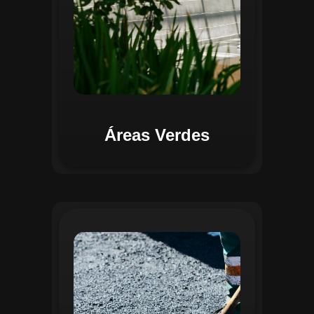
Áreas Verdes
Na Gestão de Pavimentação, o Regente
oferece ferramentas para mapear, avaliar
e monitorar a infraestrutura viária. O
sistema permite registrar condições dos
pavimentos, identificar áreas críticas e
planejar ações de manutenção preventiva
e corretiva. Com o auxílio do
geoprocessamento, é possível gerar