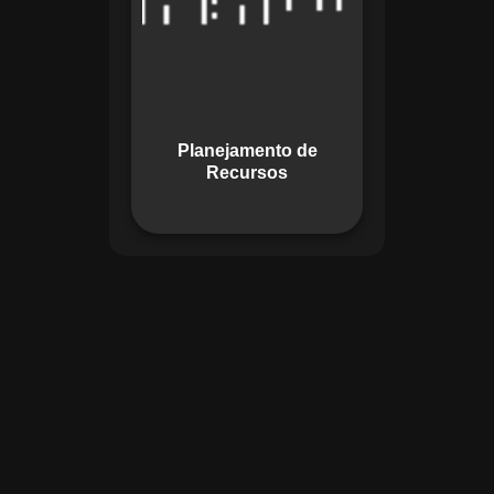
garante o uso
otimizado dos
recursos, evitando
gargalos ou
desperdícios,
Planejamento de
promovendo
Recursos
eficiência.