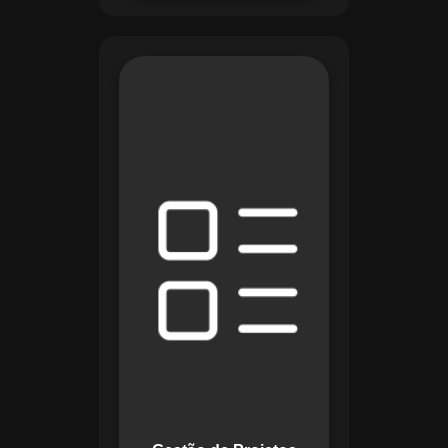
O módulo de Gestão
de Projetos do
Maestro combina
ferramentas como
cronogramas
detalhados e
gráficos de Gantt
para planejar e
acompanhar todas
as etapas de um
projeto. Ele permite
rastrear progresso,
alocar recursos e
gerenciar custos