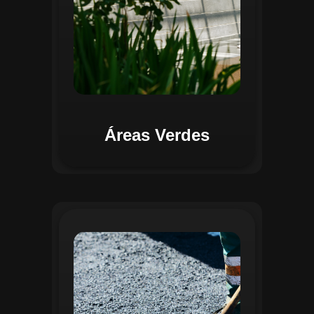
Áreas Verdes
Na Gestão de Pavimentação, o Regente
oferece ferramentas para mapear, avaliar
e monitorar a infraestrutura viária. O
sistema permite registrar condições dos
pavimentos, identificar áreas críticas e
planejar ações de manutenção preventiva
e corretiva. Com o auxílio do
geoprocessamento, é possível gerar