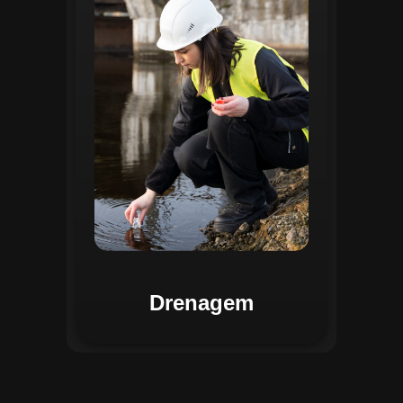
identificar pontos de alagamento, planejar
intervenções e monitorar a eficiência das
estruturas de drenagem. Com análises
baseadas em dados coletados, o sistema
contribui para o planejamento urbano
sustentável, reduzindo riscos de
enchentes e otimizando a alocação de
recursos. Relatórios visuais facilitam a
comunicação dos resultados e o
acompanhamento dos projetos de
melhoria.
Drenagem