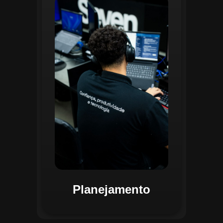
O planejamento dentro do CGI é
realizado por uma equipe
especializada que utiliza
ferramentas avançadas para
estruturar ordens de serviço, fluxos
de trabalho e parametrizações
operacionais. Essa etapa envolve a
análise detalhada de criticidade por
atividade, permitindo alocar
recursos de forma eficiente e
garantir que todas as ações estejam
alinhadas aos objetivos
estratégicos.
Planejamento