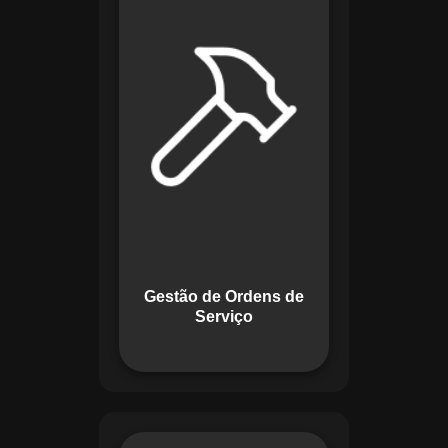
de lidar com tarefas
operacionais. Ele
permite criar,
monitorar e executar
ordens de serviço
com checklists
personalizados e
registros em tempo
real. Com
funcionalidades
como priorização de
tarefas e relatórios
Gestão de Ordens de
detalhados, o
Serviço
sistema melhora o
controle das
atividades.