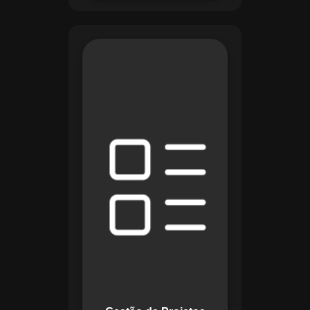
O módulo de Gestão
de Projetos do
Maestro combina
ferramentas como
cronogramas
detalhados e
gráficos de Gantt
para planejar e
acompanhar todas
as etapas de um
projeto. Ele permite
rastrear progresso,
alocar recursos e
gerenciar custos