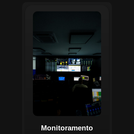
O monitoramento no CGI é realizado
24/7 por uma equipe dedicada que
acompanha em tempo real o
progresso das atividades
planejadas. Utilizando um videowall
central e sistemas de convergência
de dados, o CGI coleta e analisa
informações operacionais,
identificando gargalos, não
conformidades e oportunidades de
melhoria.
Monitoramento