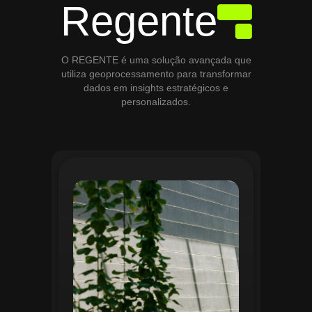
Regente
O REGENTE é uma solução avançada que
utiliza geoprocessamento para transformar
dados em insights estratégicos e
personalizados.
O módulo de Gestão de Áreas Verdes do
Regente aplica tecnologias avançadas de
geoprocessamento para mapear e
monitorar espaços verdes, registrando
localização, tipo de vegetação e estado
de conservação. Ele organiza fluxos de
manutenção e garante que as atividades
sejam realizadas de forma eficiente e
programada. Relatórios analíticos ajudam
a avaliar ações realizadas, promovendo a
sustentabilidade e o uso estratégico do
espaço urbano.