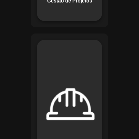
Gestão de Projetos
com eficiência.
O módulo de
Segurança e Saúde
no Trabalho do
Maestro organiza
registros de exames
e treinamentos,
automatiza alertas e
disponibiliza
relatórios detalhados
para auditorias,