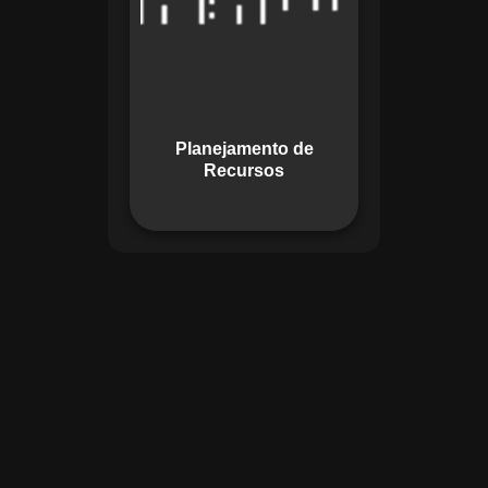
garante o uso
otimizado dos
recursos, evitando
gargalos ou
desperdícios,
Planejamento de
promovendo
Recursos
eficiência.