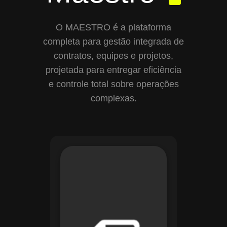
O MAESTRO é a plataforma
completa para gestão integrada de
contratos, equipes e projetos,
projetada para entregar eficiência
e controle total sobre operações
complexas.
Com o módulo de
Gestão de
Documentos, o
Maestro centraliza e
organiza toda a
documentação da
sua empresa,
permitindo controle
de versões, restrição