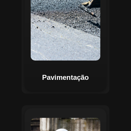
mapas detalhados que facilitam a
priorização de intervenções, otimizando
recursos e assegurando maior
durabilidade das vias. Relatórios
personalizáveis garantem transparência e
suporte na tomada de decisões
estratégicas.
Pavimentação
O módulo de Gestão de Drenagem do
Regente aplica o geoprocessamento para
mapear redes de drenagem subterrâneas
e superficiais. A plataforma permite