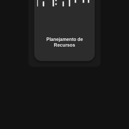
garante o uso
otimizado dos
recursos, evitando
gargalos ou
desperdícios,
Planejamento de
promovendo
Recursos
eficiência.