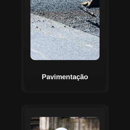
mapas detalhados que facilitam a
priorização de intervenções, otimizando
recursos e assegurando maior
durabilidade das vias. Relatórios
personalizáveis garantem transparência e
suporte na tomada de decisões
estratégicas.
Pavimentação
O módulo de Gestão de Drenagem do
Regente aplica o geoprocessamento para
mapear redes de drenagem subterrâneas
e superficiais. A plataforma permite