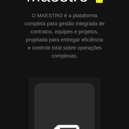
O MAESTRO é a plataforma
completa para gestão integrada de
contratos, equipes e projetos,
projetada para entregar eficiência
e controle total sobre operações
complexas.
Com o módulo de
Gestão de
Documentos, o
Maestro centraliza e
organiza toda a
documentação da
sua empresa,
permitindo controle
de versões, restrição