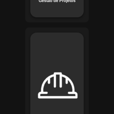
Gestão de Projetos
com eficiência.
O módulo de
Segurança e Saúde
no Trabalho do
Maestro organiza
registros de exames
e treinamentos,
automatiza alertas e
disponibiliza
relatórios detalhados
para auditorias,