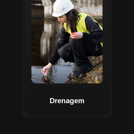
identificar pontos de alagamento, planejar
intervenções e monitorar a eficiência das
estruturas de drenagem. Com análises
baseadas em dados coletados, o sistema
contribui para o planejamento urbano
sustentável, reduzindo riscos de
enchentes e otimizando a alocação de
recursos. Relatórios visuais facilitam a
comunicação dos resultados e o
acompanhamento dos projetos de
melhoria.
Drenagem