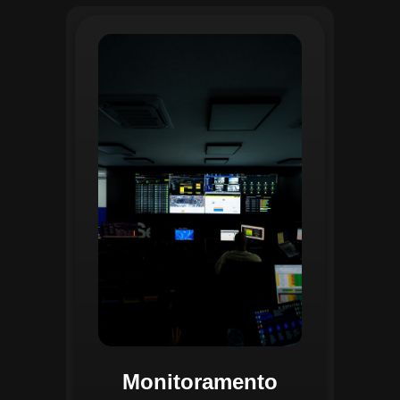
O monitoramento no CGI é realizado
24/7 por uma equipe dedicada que
acompanha em tempo real o
progresso das atividades
planejadas. Utilizando um videowall
central e sistemas de convergência
de dados, o CGI coleta e analisa
informações operacionais,
identificando gargalos, não
conformidades e oportunidades de
melhoria.
Monitoramento