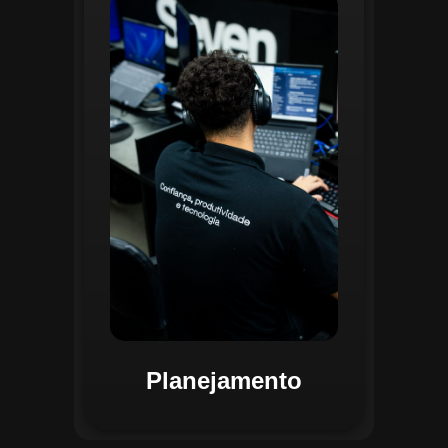
O planejamento dentro do CGI é
realizado por uma equipe
especializada que utiliza
ferramentas avançadas para
estruturar ordens de serviço, fluxos
de trabalho e parametrizações
operacionais. Essa etapa envolve a
análise detalhada de criticidade por
atividade, permitindo alocar
recursos de forma eficiente e
garantir que todas as ações estejam
alinhadas aos objetivos
estratégicos.
Planejamento