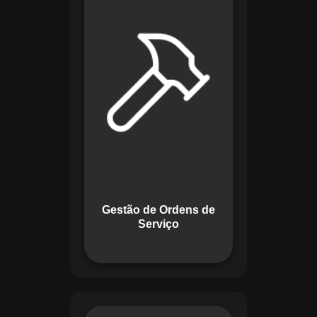
de lidar com tarefas
operacionais. Ele
permite criar,
monitorar e executar
ordens de serviço
com checklists
personalizados e
registros em tempo
real. Com
funcionalidades
como priorização de
tarefas e relatórios
Gestão de Ordens de
detalhados, o
Serviço
sistema melhora o
controle das
atividades.