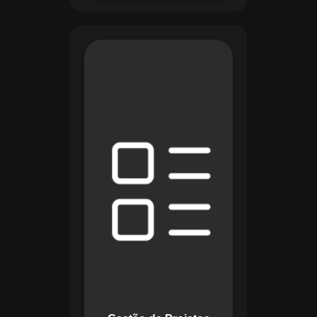
O módulo de Gestão
de Projetos do
Maestro combina
ferramentas como
cronogramas
detalhados e
gráficos de Gantt
para planejar e
acompanhar todas
as etapas de um
projeto. Ele permite
rastrear progresso,
alocar recursos e
gerenciar custos