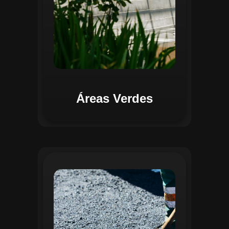
Áreas Verdes
Na Gestão de Pavimentação, o Regente
oferece ferramentas para mapear, avaliar
e monitorar a infraestrutura viária. O
sistema permite registrar condições dos
pavimentos, identificar áreas críticas e
planejar ações de manutenção preventiva
e corretiva. Com o auxílio do
geoprocessamento, é possível gerar