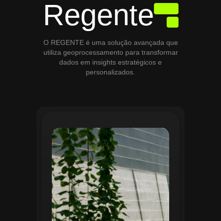
Regente
O REGENTE é uma solução avançada que
utiliza geoprocessamento para transformar
dados em insights estratégicos e
personalizados.
O módulo de Gestão de Áreas Verdes do
Regente aplica tecnologias avançadas de
geoprocessamento para mapear e
monitorar espaços verdes, registrando
localização, tipo de vegetação e estado
de conservação. Ele organiza fluxos de
manutenção e garante que as atividades
sejam realizadas de forma eficiente e
programada. Relatórios analíticos ajudam
a avaliar ações realizadas, promovendo a
sustentabilidade e o uso estratégico do
espaço urbano.