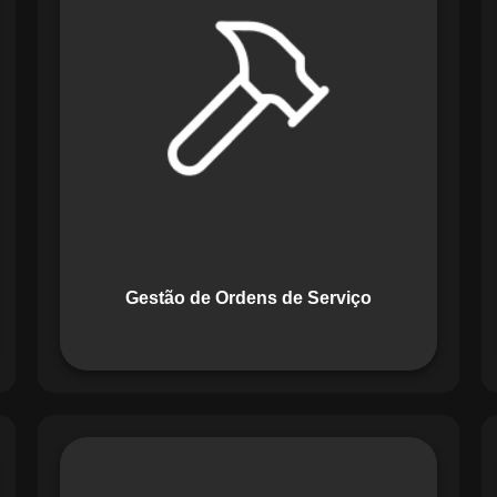
Serviço do Maestro revoluciona a
forma de lidar com tarefas
operacionais. Ele permite criar,
monitorar e executar ordens de serviço
com checklists personalizados e
registros em tempo real. Com
funcionalidades como priorização de
tarefas e relatórios detalhados, o
sistema melhora o controle das
atividades.
Gestão de Ordens de Serviço