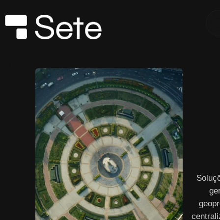
Soluç
ge
geopr
central