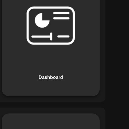
Os Dashboards do Maestro oferecem
uma visão consolidada e intuitiva dos
dados operacionais, apresentando
indicadores de desempenho e
informações estratégicas em tempo
real. Permite que gestores tomem
decisões informadas com rapidez e
segurança.
Dashboard