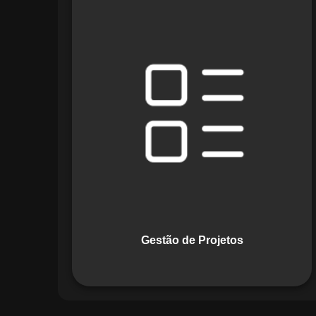
O módulo de Gestão de Projetos do
Maestro combina ferramentas como
cronogramas detalhados e gráficos de
Gantt para planejar e acompanhar
todas as etapas de um projeto. Ele
permite rastrear progresso, alocar
recursos e gerenciar custos com
eficiência.
Gestão de Projetos