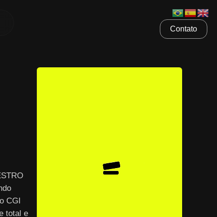
Contato
AESTRO
ndo
 o CGI
 total e