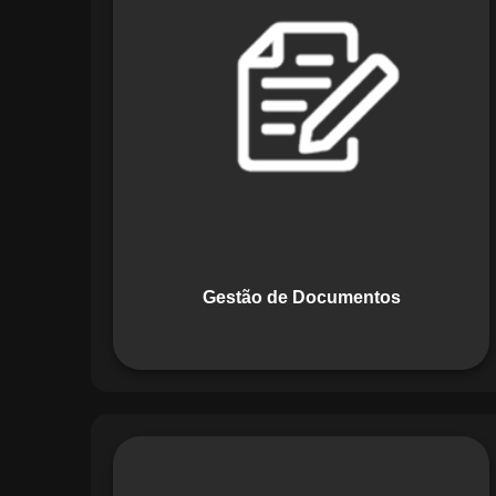
Documentos, o Maestro centraliza e
organiza toda a documentação da sua
empresa, permitindo controle de
versões, restrição de acessos e registro
de alterações. O sistema é projetado
para emitir alertas automáticos de
vencimentos e vincular documentos
diretamente a fluxos operacionais e
contratos, otimizando processos e
garantindo conformidade.
Gestão de Documentos