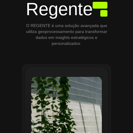
Regente
O REGENTE é uma solução avançada que
utiliza geoprocessamento para transformar
dados em insights estratégicos e
personalizados.
O módulo de Gestão de Áreas Verdes do
Regente aplica tecnologias avançadas de
geoprocessamento para mapear e
monitorar espaços verdes, registrando
localização, tipo de vegetação e estado
de conservação. Ele organiza fluxos de
manutenção e garante que as atividades
sejam realizadas de forma eficiente e
programada. Relatórios analíticos ajudam
a avaliar ações realizadas, promovendo a
sustentabilidade e o uso estratégico do
espaço urbano.