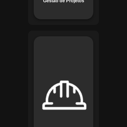
Gestão de Projetos
com eficiência.
O módulo de
Segurança e Saúde
no Trabalho do
Maestro organiza
registros de exames
e treinamentos,
automatiza alertas e
disponibiliza
relatórios detalhados
para auditorias,