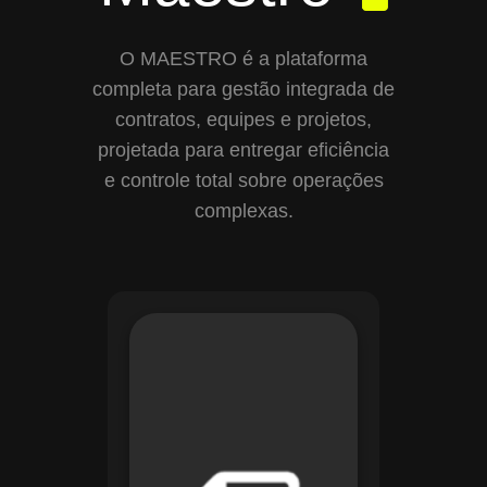
O MAESTRO é a plataforma
completa para gestão integrada de
contratos, equipes e projetos,
projetada para entregar eficiência
e controle total sobre operações
complexas.
Com o módulo de
Gestão de
Documentos, o
Maestro centraliza e
organiza toda a
documentação da
sua empresa,
permitindo controle
de versões, restrição