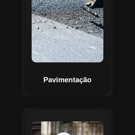
mapas detalhados que facilitam a
priorização de intervenções, otimizando
recursos e assegurando maior
durabilidade das vias. Relatórios
personalizáveis garantem transparência e
suporte na tomada de decisões
estratégicas.
Pavimentação
O módulo de Gestão de Drenagem do
Regente aplica o geoprocessamento para
mapear redes de drenagem subterrâneas
e superficiais. A plataforma permite