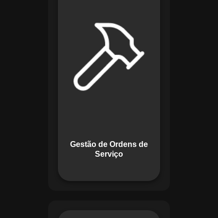
de lidar com tarefas
operacionais. Ele
permite criar,
monitorar e executar
ordens de serviço
com checklists
personalizados e
registros em tempo
real. Com
funcionalidades
como priorização de
tarefas e relatórios
Gestão de Ordens de
detalhados, o
Serviço
sistema melhora o
controle das
atividades.