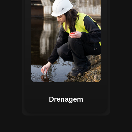
identificar pontos de alagamento, planejar
intervenções e monitorar a eficiência das
estruturas de drenagem. Com análises
baseadas em dados coletados, o sistema
contribui para o planejamento urbano
sustentável, reduzindo riscos de
enchentes e otimizando a alocação de
recursos. Relatórios visuais facilitam a
comunicação dos resultados e o
acompanhamento dos projetos de
melhoria.
Drenagem