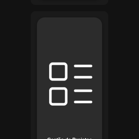
O módulo de Gestão
de Projetos do
Maestro combina
ferramentas como
cronogramas
detalhados e
gráficos de Gantt
para planejar e
acompanhar todas
as etapas de um
projeto. Ele permite
rastrear progresso,
alocar recursos e
gerenciar custos