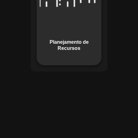
garante o uso
otimizado dos
recursos, evitando
gargalos ou
desperdícios,
Planejamento de
promovendo
Recursos
eficiência.