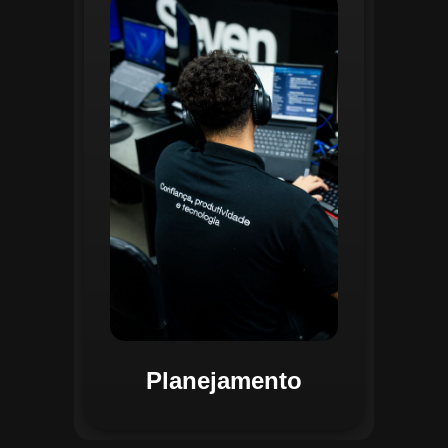
O planejamento dentro do CGI é
realizado por uma equipe
especializada que utiliza
ferramentas avançadas para
estruturar ordens de serviço, fluxos
de trabalho e parametrizações
operacionais. Essa etapa envolve a
análise detalhada de criticidade por
atividade, permitindo alocar
recursos de forma eficiente e
garantir que todas as ações estejam
alinhadas aos objetivos
estratégicos.
Planejamento