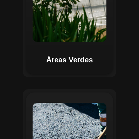
Áreas Verdes
Na Gestão de Pavimentação, o Regente
oferece ferramentas para mapear, avaliar
e monitorar a infraestrutura viária. O
sistema permite registrar condições dos
pavimentos, identificar áreas críticas e
planejar ações de manutenção preventiva
e corretiva. Com o auxílio do
geoprocessamento, é possível gerar