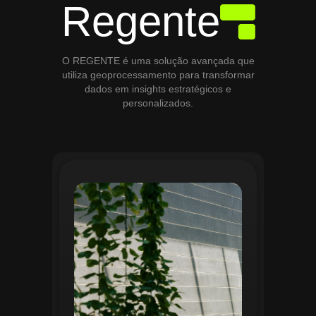
Regente
O REGENTE é uma solução avançada que
utiliza geoprocessamento para transformar
dados em insights estratégicos e
personalizados.
O módulo de Gestão de Áreas Verdes do
Regente aplica tecnologias avançadas de
geoprocessamento para mapear e
monitorar espaços verdes, registrando
localização, tipo de vegetação e estado
de conservação. Ele organiza fluxos de
manutenção e garante que as atividades
sejam realizadas de forma eficiente e
programada. Relatórios analíticos ajudam
a avaliar ações realizadas, promovendo a
sustentabilidade e o uso estratégico do
espaço urbano.