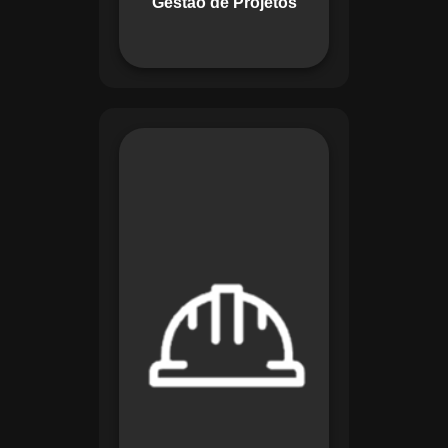
Gestão de Projetos
com eficiência.
O módulo de
Segurança e Saúde
no Trabalho do
Maestro organiza
registros de exames
e treinamentos,
automatiza alertas e
disponibiliza
relatórios detalhados
para auditorias,