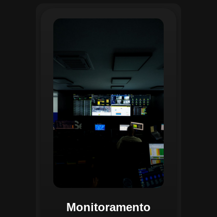
O monitoramento no CGI é realizado
24/7 por uma equipe dedicada que
acompanha em tempo real o
progresso das atividades
planejadas. Utilizando um videowall
central e sistemas de convergência
de dados, o CGI coleta e analisa
informações operacionais,
identificando gargalos, não
conformidades e oportunidades de
melhoria.
Monitoramento