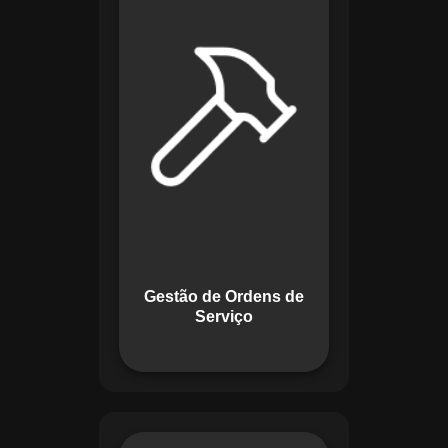
de lidar com tarefas
operacionais. Ele
permite criar,
monitorar e executar
ordens de serviço
com checklists
personalizados e
registros em tempo
real. Com
funcionalidades
como priorização de
tarefas e relatórios
Gestão de Ordens de
detalhados, o
Serviço
sistema melhora o
controle das
atividades.