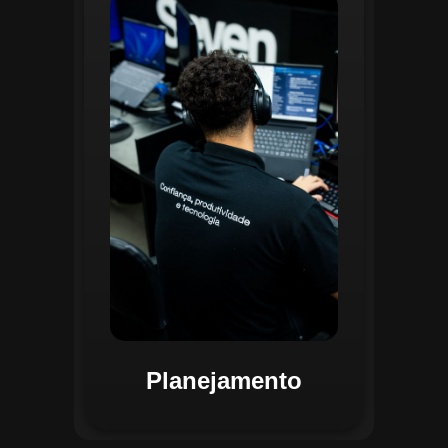
O planejamento dentro do CGI é
realizado por uma equipe
especializada que utiliza
ferramentas avançadas para
estruturar ordens de serviço, fluxos
de trabalho e parametrizações
operacionais. Essa etapa envolve a
análise detalhada de criticidade por
atividade, permitindo alocar
recursos de forma eficiente e
garantir que todas as ações estejam
alinhadas aos objetivos
estratégicos.
Planejamento