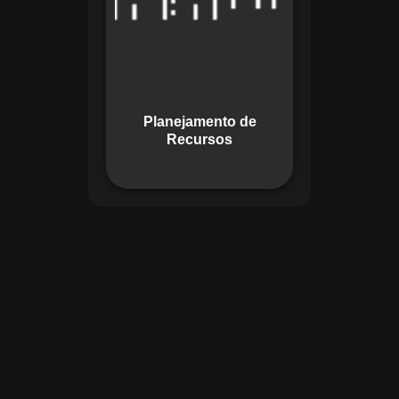
garante o uso
otimizado dos
recursos, evitando
gargalos ou
desperdícios,
Planejamento de
promovendo
Recursos
eficiência.