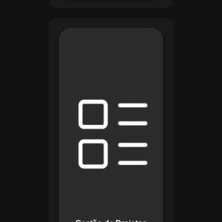
O módulo de Gestão
de Projetos do
Maestro combina
ferramentas como
cronogramas
detalhados e
gráficos de Gantt
para planejar e
acompanhar todas
as etapas de um
projeto. Ele permite
rastrear progresso,
alocar recursos e
gerenciar custos