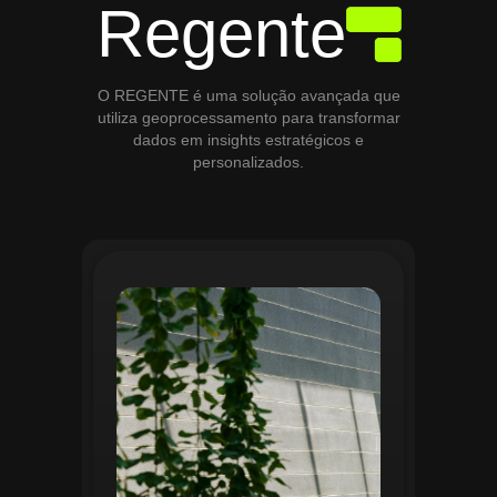
Regente
O REGENTE é uma solução avançada que
utiliza geoprocessamento para transformar
dados em insights estratégicos e
personalizados.
O módulo de Gestão de Áreas Verdes do
Regente aplica tecnologias avançadas de
geoprocessamento para mapear e
monitorar espaços verdes, registrando
localização, tipo de vegetação e estado
de conservação. Ele organiza fluxos de
manutenção e garante que as atividades
sejam realizadas de forma eficiente e
programada. Relatórios analíticos ajudam
a avaliar ações realizadas, promovendo a
sustentabilidade e o uso estratégico do
espaço urbano.