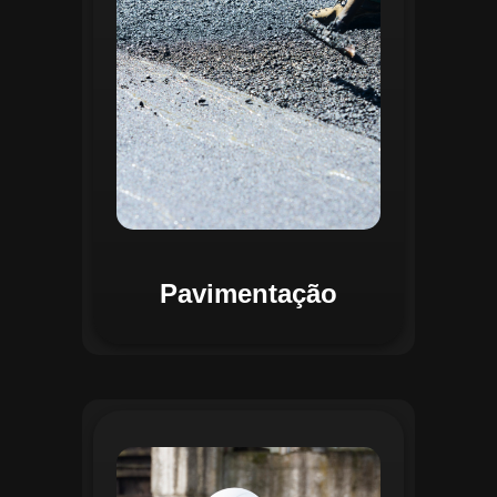
mapas detalhados que facilitam a
priorização de intervenções, otimizando
recursos e assegurando maior
durabilidade das vias. Relatórios
personalizáveis garantem transparência e
suporte na tomada de decisões
estratégicas.
Pavimentação
O módulo de Gestão de Drenagem do
Regente aplica o geoprocessamento para
mapear redes de drenagem subterrâneas
e superficiais. A plataforma permite