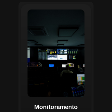
O monitoramento no CGI é realizado
24/7 por uma equipe dedicada que
acompanha em tempo real o
progresso das atividades
planejadas. Utilizando um videowall
central e sistemas de convergência
de dados, o CGI coleta e analisa
informações operacionais,
identificando gargalos, não
conformidades e oportunidades de
melhoria.
Monitoramento