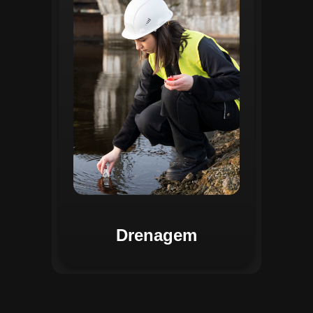
identificar pontos de alagamento, planejar
intervenções e monitorar a eficiência das
estruturas de drenagem. Com análises
baseadas em dados coletados, o sistema
contribui para o planejamento urbano
sustentável, reduzindo riscos de
enchentes e otimizando a alocação de
recursos. Relatórios visuais facilitam a
comunicação dos resultados e o
acompanhamento dos projetos de
melhoria.
Drenagem