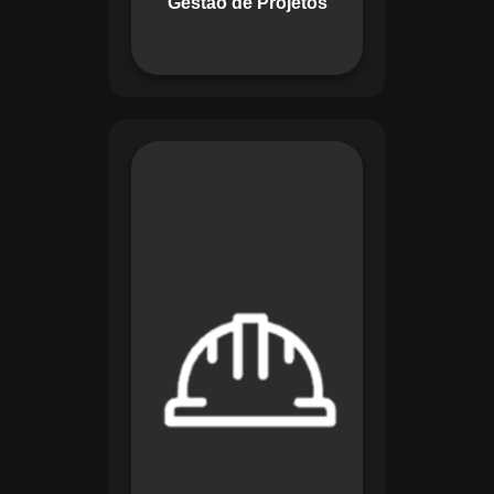
Gestão de Projetos
com eficiência.
O módulo de
Segurança e Saúde
no Trabalho do
Maestro organiza
registros de exames
e treinamentos,
automatiza alertas e
disponibiliza
relatórios detalhados
para auditorias,