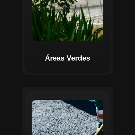
Áreas Verdes
Na Gestão de Pavimentação, o Regente
oferece ferramentas para mapear, avaliar
e monitorar a infraestrutura viária. O
sistema permite registrar condições dos
pavimentos, identificar áreas críticas e
planejar ações de manutenção preventiva
e corretiva. Com o auxílio do
geoprocessamento, é possível gerar