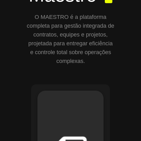
O MAESTRO é a plataforma
completa para gestão integrada de
contratos, equipes e projetos,
projetada para entregar eficiência
e controle total sobre operações
complexas.
Com o módulo de
Gestão de
Documentos, o
Maestro centraliza e
organiza toda a
documentação da
sua empresa,
permitindo controle
de versões, restrição