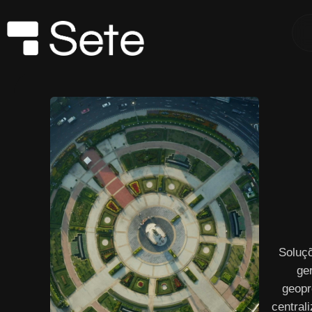
Soluç
ge
geopr
central