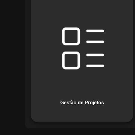
O módulo de Gestão de Projetos do
Maestro combina ferramentas como
cronogramas detalhados e gráficos de
Gantt para planejar e acompanhar
todas as etapas de um projeto. Ele
permite rastrear progresso, alocar
recursos e gerenciar custos com
eficiência.
Gestão de Projetos