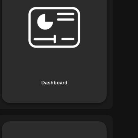
Os Dashboards do Maestro oferecem
uma visão consolidada e intuitiva dos
dados operacionais, apresentando
indicadores de desempenho e
informações estratégicas em tempo
real. Permite que gestores tomem
decisões informadas com rapidez e
segurança.
Dashboard