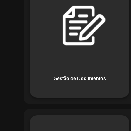
Documentos, o Maestro centraliza e
organiza toda a documentação da sua
empresa, permitindo controle de
versões, restrição de acessos e registro
de alterações. O sistema é projetado
para emitir alertas automáticos de
vencimentos e vincular documentos
diretamente a fluxos operacionais e
contratos, otimizando processos e
garantindo conformidade.
Gestão de Documentos