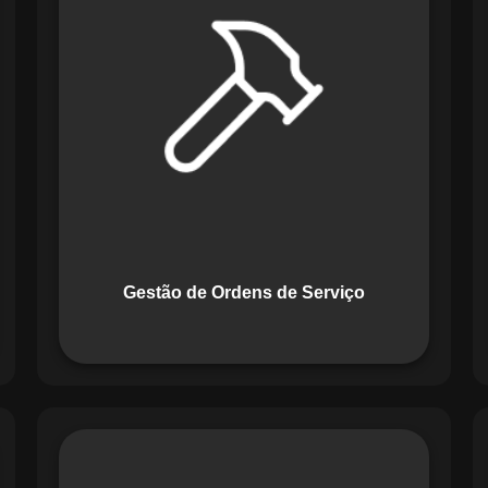
Serviço do Maestro revoluciona a
forma de lidar com tarefas
operacionais. Ele permite criar,
monitorar e executar ordens de serviço
com checklists personalizados e
registros em tempo real. Com
funcionalidades como priorização de
tarefas e relatórios detalhados, o
sistema melhora o controle das
atividades.
Gestão de Ordens de Serviço