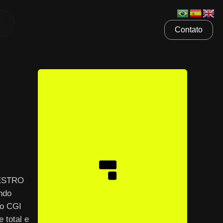
Contato
AESTRO
ndo
 o CGI
 total e