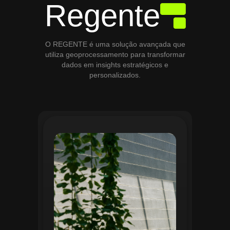
Regente
O REGENTE é uma solução avançada que
utiliza geoprocessamento para transformar
dados em insights estratégicos e
personalizados.
O módulo de Gestão de Áreas Verdes do
Regente aplica tecnologias avançadas de
geoprocessamento para mapear e
monitorar espaços verdes, registrando
localização, tipo de vegetação e estado
de conservação. Ele organiza fluxos de
manutenção e garante que as atividades
sejam realizadas de forma eficiente e
programada. Relatórios analíticos ajudam
a avaliar ações realizadas, promovendo a
sustentabilidade e o uso estratégico do
espaço urbano.