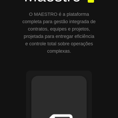
O MAESTRO é a plataforma
completa para gestão integrada de
contratos, equipes e projetos,
projetada para entregar eficiência
e controle total sobre operações
complexas.
Com o módulo de
Gestão de
Documentos, o
Maestro centraliza e
organiza toda a
documentação da
sua empresa,
permitindo controle
de versões, restrição