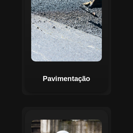
mapas detalhados que facilitam a
priorização de intervenções, otimizando
recursos e assegurando maior
durabilidade das vias. Relatórios
personalizáveis garantem transparência e
suporte na tomada de decisões
estratégicas.
Pavimentação
O módulo de Gestão de Drenagem do
Regente aplica o geoprocessamento para
mapear redes de drenagem subterrâneas
e superficiais. A plataforma permite