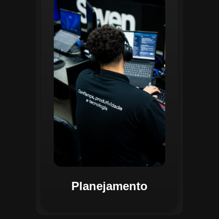
O planejamento dentro do CGI é
realizado por uma equipe
especializada que utiliza
ferramentas avançadas para
estruturar ordens de serviço, fluxos
de trabalho e parametrizações
operacionais. Essa etapa envolve a
análise detalhada de criticidade por
atividade, permitindo alocar
recursos de forma eficiente e
garantir que todas as ações estejam
alinhadas aos objetivos
estratégicos.
Planejamento