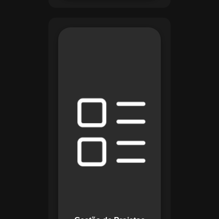
O módulo de Gestão
de Projetos do
Maestro combina
ferramentas como
cronogramas
detalhados e
gráficos de Gantt
para planejar e
acompanhar todas
as etapas de um
projeto. Ele permite
rastrear progresso,
alocar recursos e
gerenciar custos