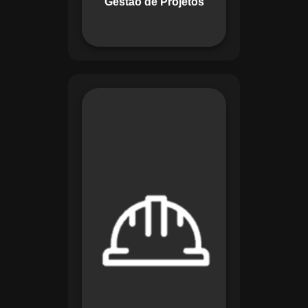
Gestão de Projetos
com eficiência.
O módulo de
Segurança e Saúde
no Trabalho do
Maestro organiza
registros de exames
e treinamentos,
automatiza alertas e
disponibiliza
relatórios detalhados
para auditorias,