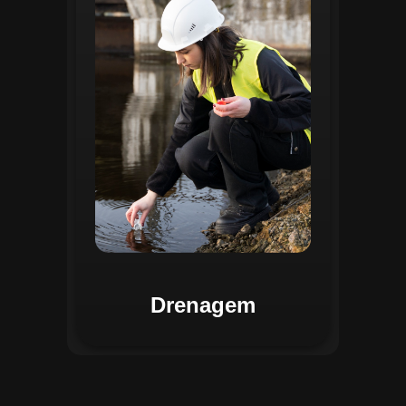
identificar pontos de alagamento, planejar
intervenções e monitorar a eficiência das
estruturas de drenagem. Com análises
baseadas em dados coletados, o sistema
contribui para o planejamento urbano
sustentável, reduzindo riscos de
enchentes e otimizando a alocação de
recursos. Relatórios visuais facilitam a
comunicação dos resultados e o
acompanhamento dos projetos de
melhoria.
Drenagem