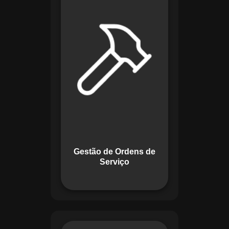
de lidar com tarefas
operacionais. Ele
permite criar,
monitorar e executar
ordens de serviço
com checklists
personalizados e
registros em tempo
real. Com
funcionalidades
como priorização de
tarefas e relatórios
Gestão de Ordens de
detalhados, o
Serviço
sistema melhora o
controle das
atividades.