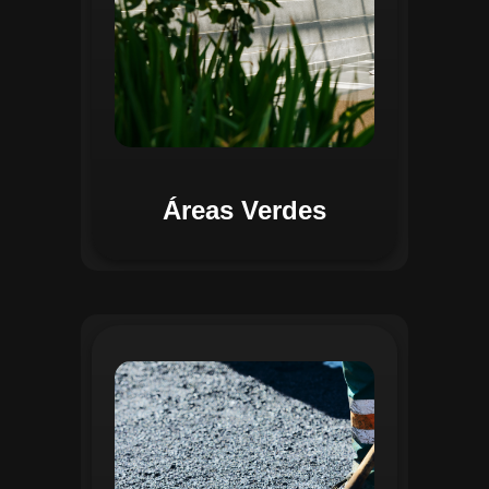
Áreas Verdes
Na Gestão de Pavimentação, o Regente
oferece ferramentas para mapear, avaliar
e monitorar a infraestrutura viária. O
sistema permite registrar condições dos
pavimentos, identificar áreas críticas e
planejar ações de manutenção preventiva
e corretiva. Com o auxílio do
geoprocessamento, é possível gerar