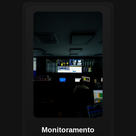
O monitoramento no CGI é realizado
24/7 por uma equipe dedicada que
acompanha em tempo real o
progresso das atividades
planejadas. Utilizando um videowall
central e sistemas de convergência
de dados, o CGI coleta e analisa
informações operacionais,
identificando gargalos, não
conformidades e oportunidades de
melhoria.
Monitoramento