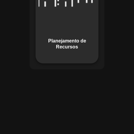
garante o uso
otimizado dos
recursos, evitando
gargalos ou
desperdícios,
Planejamento de
promovendo
Recursos
eficiência.