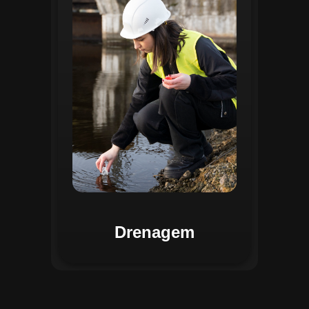
identificar pontos de alagamento, planejar
intervenções e monitorar a eficiência das
estruturas de drenagem. Com análises
baseadas em dados coletados, o sistema
contribui para o planejamento urbano
sustentável, reduzindo riscos de
enchentes e otimizando a alocação de
recursos. Relatórios visuais facilitam a
comunicação dos resultados e o
acompanhamento dos projetos de
melhoria.
Drenagem