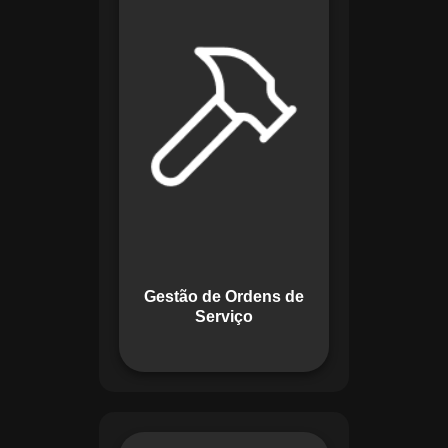
de lidar com tarefas
operacionais. Ele
permite criar,
monitorar e executar
ordens de serviço
com checklists
personalizados e
registros em tempo
real. Com
funcionalidades
como priorização de
tarefas e relatórios
Gestão de Ordens de
detalhados, o
Serviço
sistema melhora o
controle das
atividades.