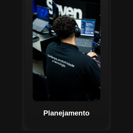
O planejamento dentro do CGI é
realizado por uma equipe
especializada que utiliza
ferramentas avançadas para
estruturar ordens de serviço, fluxos
de trabalho e parametrizações
operacionais. Essa etapa envolve a
análise detalhada de criticidade por
atividade, permitindo alocar
recursos de forma eficiente e
garantir que todas as ações estejam
alinhadas aos objetivos
estratégicos.
Planejamento