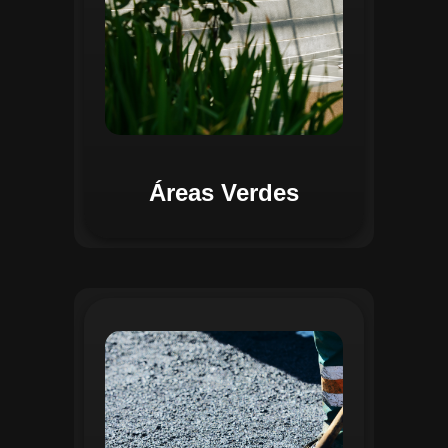
Áreas Verdes
Na Gestão de Pavimentação, o Regente
oferece ferramentas para mapear, avaliar
e monitorar a infraestrutura viária. O
sistema permite registrar condições dos
pavimentos, identificar áreas críticas e
planejar ações de manutenção preventiva
e corretiva. Com o auxílio do
geoprocessamento, é possível gerar