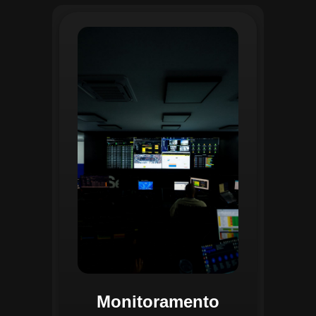
O monitoramento no CGI é realizado
24/7 por uma equipe dedicada que
acompanha em tempo real o
progresso das atividades
planejadas. Utilizando um videowall
central e sistemas de convergência
de dados, o CGI coleta e analisa
informações operacionais,
identificando gargalos, não
conformidades e oportunidades de
melhoria.
Monitoramento