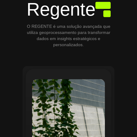
Regente
O REGENTE é uma solução avançada que
utiliza geoprocessamento para transformar
dados em insights estratégicos e
personalizados.
O módulo de Gestão de Áreas Verdes do
Regente aplica tecnologias avançadas de
geoprocessamento para mapear e
monitorar espaços verdes, registrando
localização, tipo de vegetação e estado
de conservação. Ele organiza fluxos de
manutenção e garante que as atividades
sejam realizadas de forma eficiente e
programada. Relatórios analíticos ajudam
a avaliar ações realizadas, promovendo a
sustentabilidade e o uso estratégico do
espaço urbano.