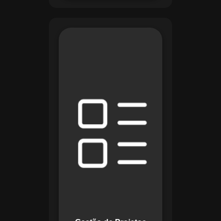
O módulo de Gestão
de Projetos do
Maestro combina
ferramentas como
cronogramas
detalhados e
gráficos de Gantt
para planejar e
acompanhar todas
as etapas de um
projeto. Ele permite
rastrear progresso,
alocar recursos e
gerenciar custos