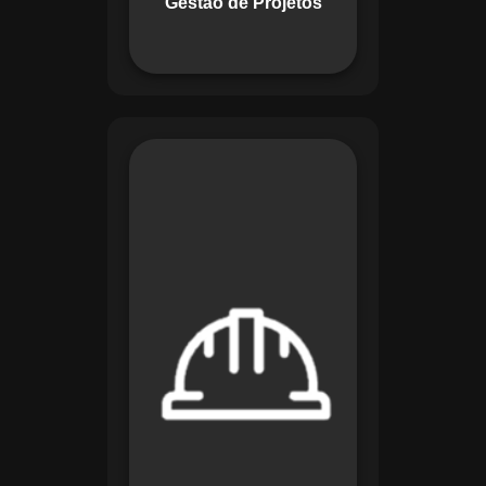
Gestão de Projetos
com eficiência.
O módulo de
Segurança e Saúde
no Trabalho do
Maestro organiza
registros de exames
e treinamentos,
automatiza alertas e
disponibiliza
relatórios detalhados
para auditorias,