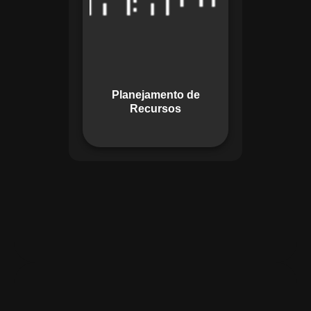
garante o uso
otimizado dos
recursos, evitando
gargalos ou
desperdícios,
Planejamento de
promovendo
Recursos
eficiência.