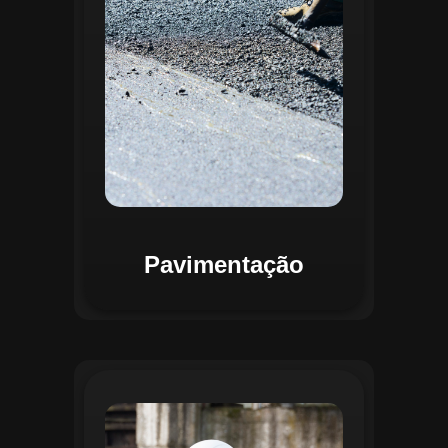
mapas detalhados que facilitam a
priorização de intervenções, otimizando
recursos e assegurando maior
durabilidade das vias. Relatórios
personalizáveis garantem transparência e
suporte na tomada de decisões
estratégicas.
Pavimentação
O módulo de Gestão de Drenagem do
Regente aplica o geoprocessamento para
mapear redes de drenagem subterrâneas
e superficiais. A plataforma permite