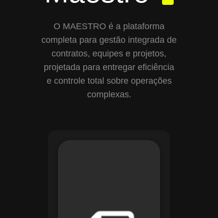
O MAESTRO é a plataforma
completa para gestão integrada de
contratos, equipes e projetos,
projetada para entregar eficiência
e controle total sobre operações
complexas.
Com o módulo de
Gestão de
Documentos, o
Maestro centraliza e
organiza toda a
documentação da
sua empresa,
permitindo controle
de versões, restrição