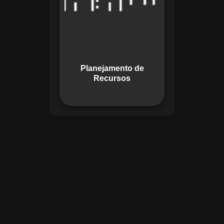
garante o uso
otimizado dos
recursos, evitando
gargalos ou
desperdícios,
Planejamento de
promovendo
Recursos
eficiência.