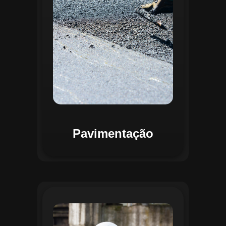
mapas detalhados que facilitam a
priorização de intervenções, otimizando
recursos e assegurando maior
durabilidade das vias. Relatórios
personalizáveis garantem transparência e
suporte na tomada de decisões
estratégicas.
Pavimentação
O módulo de Gestão de Drenagem do
Regente aplica o geoprocessamento para
mapear redes de drenagem subterrâneas
e superficiais. A plataforma permite