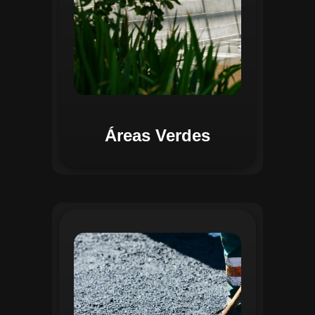
Áreas Verdes
Na Gestão de Pavimentação, o Regente
oferece ferramentas para mapear, avaliar
e monitorar a infraestrutura viária. O
sistema permite registrar condições dos
pavimentos, identificar áreas críticas e
planejar ações de manutenção preventiva
e corretiva. Com o auxílio do
geoprocessamento, é possível gerar