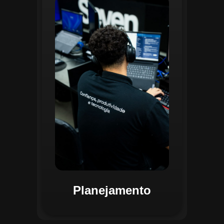
O planejamento dentro do CGI é
realizado por uma equipe
especializada que utiliza
ferramentas avançadas para
estruturar ordens de serviço, fluxos
de trabalho e parametrizações
operacionais. Essa etapa envolve a
análise detalhada de criticidade por
atividade, permitindo alocar
recursos de forma eficiente e
garantir que todas as ações estejam
alinhadas aos objetivos
estratégicos.
Planejamento