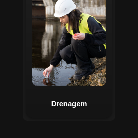
identificar pontos de alagamento, planejar
intervenções e monitorar a eficiência das
estruturas de drenagem. Com análises
baseadas em dados coletados, o sistema
contribui para o planejamento urbano
sustentável, reduzindo riscos de
enchentes e otimizando a alocação de
recursos. Relatórios visuais facilitam a
comunicação dos resultados e o
acompanhamento dos projetos de
melhoria.
Drenagem