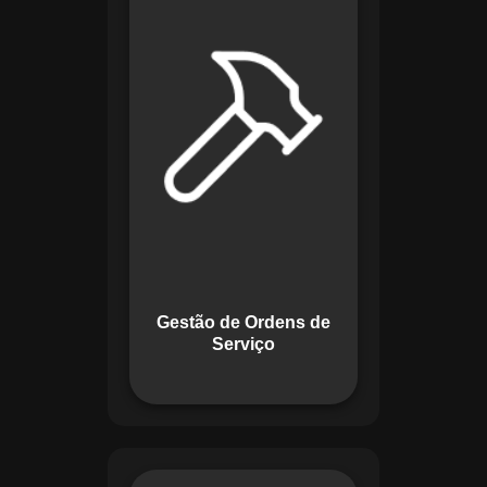
de lidar com tarefas
operacionais. Ele
permite criar,
monitorar e executar
ordens de serviço
com checklists
personalizados e
registros em tempo
real. Com
funcionalidades
como priorização de
tarefas e relatórios
Gestão de Ordens de
detalhados, o
Serviço
sistema melhora o
controle das
atividades.