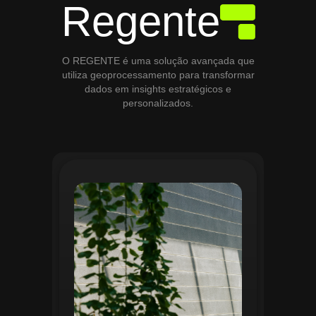
Regente
O REGENTE é uma solução avançada que
utiliza geoprocessamento para transformar
dados em insights estratégicos e
personalizados.
O módulo de Gestão de Áreas Verdes do
Regente aplica tecnologias avançadas de
geoprocessamento para mapear e
monitorar espaços verdes, registrando
localização, tipo de vegetação e estado
de conservação. Ele organiza fluxos de
manutenção e garante que as atividades
sejam realizadas de forma eficiente e
programada. Relatórios analíticos ajudam
a avaliar ações realizadas, promovendo a
sustentabilidade e o uso estratégico do
espaço urbano.