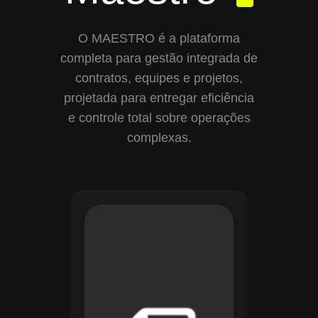
O MAESTRO é a plataforma
completa para gestão integrada de
contratos, equipes e projetos,
projetada para entregar eficiência
e controle total sobre operações
complexas.
Com o módulo de
Gestão de
Documentos, o
Maestro centraliza e
organiza toda a
documentação da
sua empresa,
permitindo controle
de versões, restrição