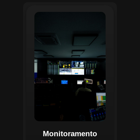
O monitoramento no CGI é realizado
24/7 por uma equipe dedicada que
acompanha em tempo real o
progresso das atividades
planejadas. Utilizando um videowall
central e sistemas de convergência
de dados, o CGI coleta e analisa
informações operacionais,
identificando gargalos, não
conformidades e oportunidades de
melhoria.
Monitoramento