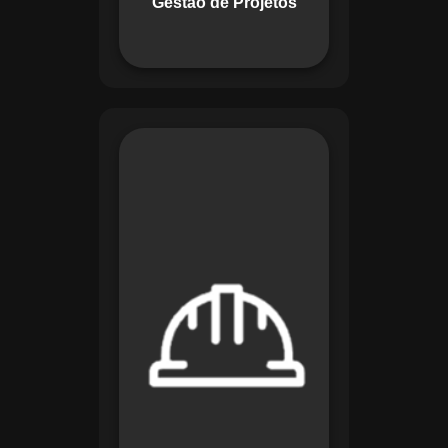
Gestão de Projetos
com eficiência.
O módulo de
Segurança e Saúde
no Trabalho do
Maestro organiza
registros de exames
e treinamentos,
automatiza alertas e
disponibiliza
relatórios detalhados
para auditorias,