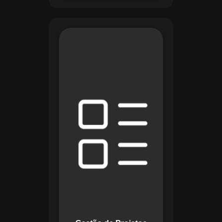
O módulo de Gestão
de Projetos do
Maestro combina
ferramentas como
cronogramas
detalhados e
gráficos de Gantt
para planejar e
acompanhar todas
as etapas de um
projeto. Ele permite
rastrear progresso,
alocar recursos e
gerenciar custos