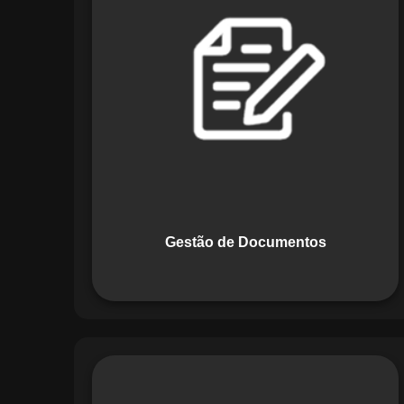
Documentos, o Maestro centraliza e
organiza toda a documentação da sua
empresa, permitindo controle de
versões, restrição de acessos e registro
de alterações. O sistema é projetado
para emitir alertas automáticos de
vencimentos e vincular documentos
diretamente a fluxos operacionais e
contratos, otimizando processos e
garantindo conformidade.
Gestão de Documentos