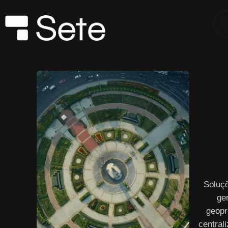
Soluç
ge
geopr
central