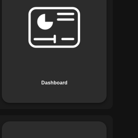
Os Dashboards do Maestro oferecem
uma visão consolidada e intuitiva dos
dados operacionais, apresentando
indicadores de desempenho e
informações estratégicas em tempo
real. Permite que gestores tomem
decisões informadas com rapidez e
segurança.
Dashboard