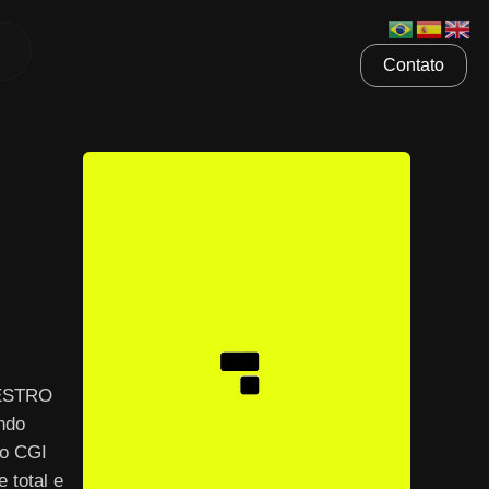
Contato
AESTRO
ndo
 o CGI
 total e