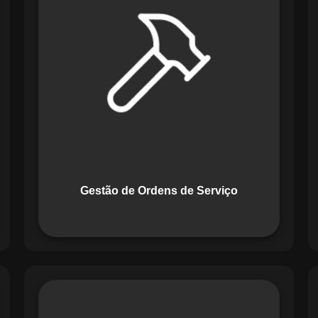
Serviço do Maestro revoluciona a
forma de lidar com tarefas
operacionais. Ele permite criar,
monitorar e executar ordens de serviço
com checklists personalizados e
registros em tempo real. Com
funcionalidades como priorização de
tarefas e relatórios detalhados, o
sistema melhora o controle das
atividades.
Gestão de Ordens de Serviço