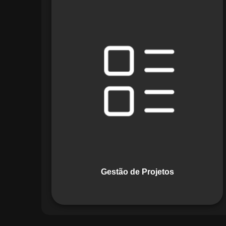
O módulo de Gestão de Projetos do
Maestro combina ferramentas como
cronogramas detalhados e gráficos de
Gantt para planejar e acompanhar
todas as etapas de um projeto. Ele
permite rastrear progresso, alocar
recursos e gerenciar custos com
eficiência.
Gestão de Projetos