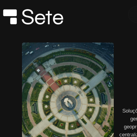
Soluç
ge
geopr
central