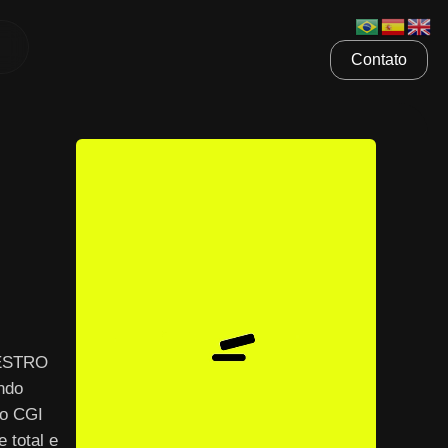
Contato
AESTRO
ndo
 o CGI
 total e