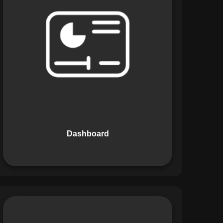
Os Dashboards do Maestro oferecem
uma visão consolidada e intuitiva dos
dados operacionais, apresentando
indicadores de desempenho e
informações estratégicas em tempo
real. Permite que gestores tomem
decisões informadas com rapidez e
segurança.
Dashboard