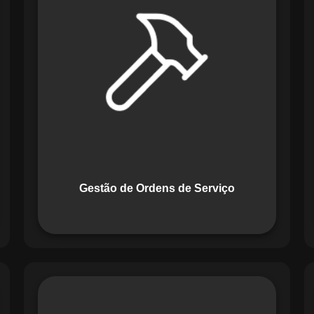
Serviço do Maestro revoluciona a
forma de lidar com tarefas
operacionais. Ele permite criar,
monitorar e executar ordens de serviço
com checklists personalizados e
registros em tempo real. Com
funcionalidades como priorização de
tarefas e relatórios detalhados, o
sistema melhora o controle das
atividades.
Gestão de Ordens de Serviço