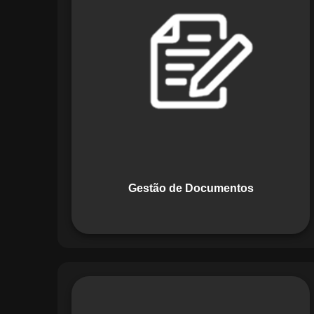
Documentos, o Maestro centraliza e
organiza toda a documentação da sua
empresa, permitindo controle de
versões, restrição de acessos e registro
de alterações. O sistema é projetado
para emitir alertas automáticos de
vencimentos e vincular documentos
diretamente a fluxos operacionais e
contratos, otimizando processos e
garantindo conformidade.
Gestão de Documentos