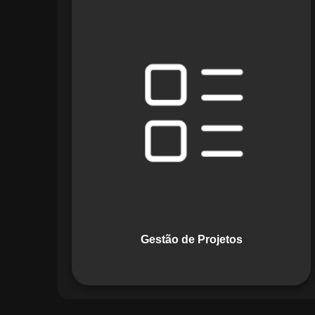
O módulo de Gestão de Projetos do
Maestro combina ferramentas como
cronogramas detalhados e gráficos de
Gantt para planejar e acompanhar
todas as etapas de um projeto. Ele
permite rastrear progresso, alocar
recursos e gerenciar custos com
eficiência.
Gestão de Projetos