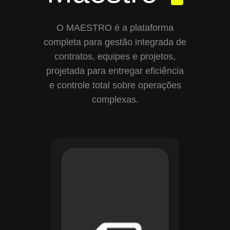
O MAESTRO é a plataforma
completa para gestão integrada de
contratos, equipes e projetos,
projetada para entregar eficiência
e controle total sobre operações
complexas.
Com o módulo de
Gestão de
Documentos, o
Maestro centraliza e
organiza toda a
documentação da
sua empresa,
permitindo controle
de versões, restrição