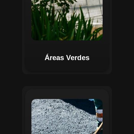
Áreas Verdes
Na Gestão de Pavimentação, o Regente
oferece ferramentas para mapear, avaliar
e monitorar a infraestrutura viária. O
sistema permite registrar condições dos
pavimentos, identificar áreas críticas e
planejar ações de manutenção preventiva
e corretiva. Com o auxílio do
geoprocessamento, é possível gerar