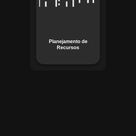
garante o uso
otimizado dos
recursos, evitando
gargalos ou
desperdícios,
Planejamento de
promovendo
Recursos
eficiência.