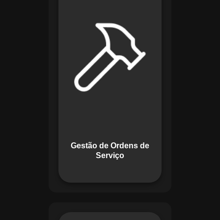
de lidar com tarefas
operacionais. Ele
permite criar,
monitorar e executar
ordens de serviço
com checklists
personalizados e
registros em tempo
real. Com
funcionalidades
como priorização de
tarefas e relatórios
Gestão de Ordens de
detalhados, o
Serviço
sistema melhora o
controle das
atividades.