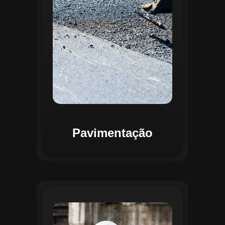
mapas detalhados que facilitam a
priorização de intervenções, otimizando
recursos e assegurando maior
durabilidade das vias. Relatórios
personalizáveis garantem transparência e
suporte na tomada de decisões
estratégicas.
Pavimentação
O módulo de Gestão de Drenagem do
Regente aplica o geoprocessamento para
mapear redes de drenagem subterrâneas
e superficiais. A plataforma permite