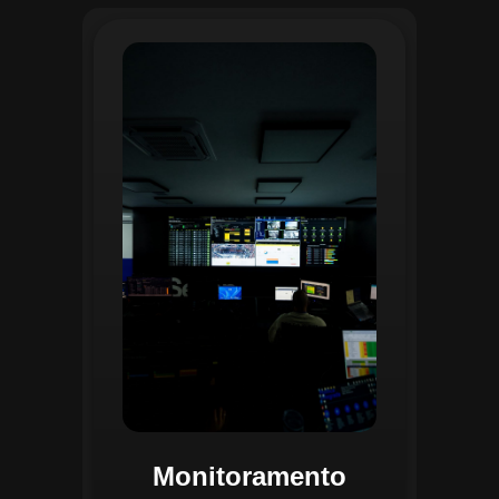
O monitoramento no CGI é realizado
24/7 por uma equipe dedicada que
acompanha em tempo real o
progresso das atividades
planejadas. Utilizando um videowall
central e sistemas de convergência
de dados, o CGI coleta e analisa
informações operacionais,
identificando gargalos, não
conformidades e oportunidades de
melhoria.
Monitoramento