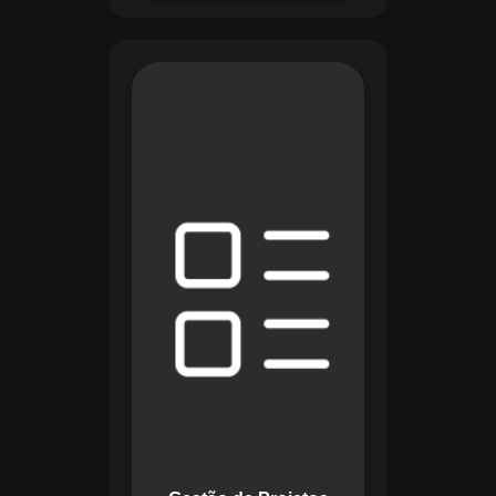
O módulo de Gestão
de Projetos do
Maestro combina
ferramentas como
cronogramas
detalhados e
gráficos de Gantt
para planejar e
acompanhar todas
as etapas de um
projeto. Ele permite
rastrear progresso,
alocar recursos e
gerenciar custos