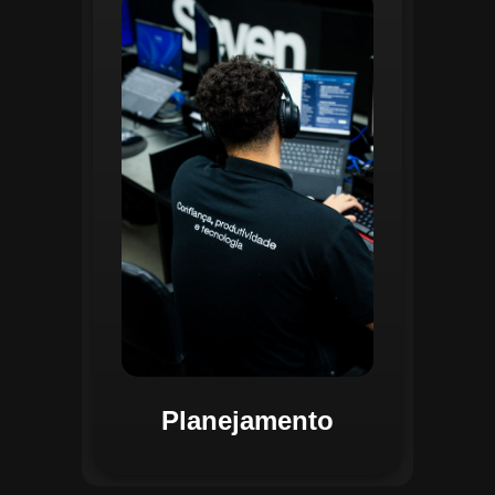
O planejamento dentro do CGI é
realizado por uma equipe
especializada que utiliza
ferramentas avançadas para
estruturar ordens de serviço, fluxos
de trabalho e parametrizações
operacionais. Essa etapa envolve a
análise detalhada de criticidade por
atividade, permitindo alocar
recursos de forma eficiente e
garantir que todas as ações estejam
alinhadas aos objetivos
estratégicos.
Planejamento