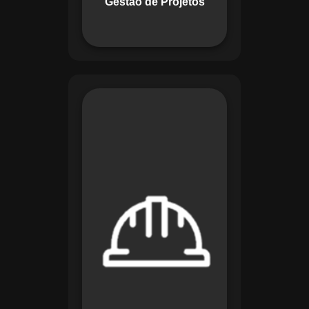
Gestão de Projetos
com eficiência.
O módulo de
Segurança e Saúde
no Trabalho do
Maestro organiza
registros de exames
e treinamentos,
automatiza alertas e
disponibiliza
relatórios detalhados
para auditorias,