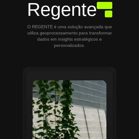
Regente
O REGENTE é uma solução avançada que
utiliza geoprocessamento para transformar
dados em insights estratégicos e
personalizados.
O módulo de Gestão de Áreas Verdes do
Regente aplica tecnologias avançadas de
geoprocessamento para mapear e
monitorar espaços verdes, registrando
localização, tipo de vegetação e estado
de conservação. Ele organiza fluxos de
manutenção e garante que as atividades
sejam realizadas de forma eficiente e
programada. Relatórios analíticos ajudam
a avaliar ações realizadas, promovendo a
sustentabilidade e o uso estratégico do
espaço urbano.