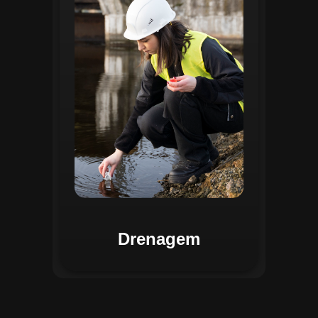
identificar pontos de alagamento, planejar
intervenções e monitorar a eficiência das
estruturas de drenagem. Com análises
baseadas em dados coletados, o sistema
contribui para o planejamento urbano
sustentável, reduzindo riscos de
enchentes e otimizando a alocação de
recursos. Relatórios visuais facilitam a
comunicação dos resultados e o
acompanhamento dos projetos de
melhoria.
Drenagem