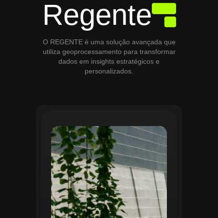
Regente
O REGENTE é uma solução avançada que
utiliza geoprocessamento para transformar
dados em insights estratégicos e
personalizados.
O módulo de Gestão de Áreas Verdes do
Regente aplica tecnologias avançadas de
geoprocessamento para mapear e
monitorar espaços verdes, registrando
localização, tipo de vegetação e estado
de conservação. Ele organiza fluxos de
manutenção e garante que as atividades
sejam realizadas de forma eficiente e
programada. Relatórios analíticos ajudam
a avaliar ações realizadas, promovendo a
sustentabilidade e o uso estratégico do
espaço urbano.