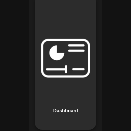
Os Dashboards do
Maestro oferecem
uma visão
consolidada e
intuitiva dos dados
operacionais,
apresentando
indicadores de
desempenho e
informações
estratégicas em
tempo real. Permite
que gestores tomem
decisões informadas
com rapidez e
Dashboard
segurança.