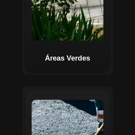
Áreas Verdes
Na Gestão de Pavimentação, o Regente
oferece ferramentas para mapear, avaliar
e monitorar a infraestrutura viária. O
sistema permite registrar condições dos
pavimentos, identificar áreas críticas e
planejar ações de manutenção preventiva
e corretiva. Com o auxílio do
geoprocessamento, é possível gerar