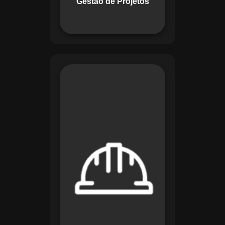
Gestão de Projetos
com eficiência.
O módulo de
Segurança e Saúde
no Trabalho do
Maestro organiza
registros de exames
e treinamentos,
automatiza alertas e
disponibiliza
relatórios detalhados
para auditorias,