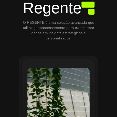
Regente
O REGENTE é uma solução avançada que
utiliza geoprocessamento para transformar
dados em insights estratégicos e
personalizados.
O módulo de Gestão de Áreas Verdes do
Regente aplica tecnologias avançadas de
geoprocessamento para mapear e
monitorar espaços verdes, registrando
localização, tipo de vegetação e estado
de conservação. Ele organiza fluxos de
manutenção e garante que as atividades
sejam realizadas de forma eficiente e
programada. Relatórios analíticos ajudam
a avaliar ações realizadas, promovendo a
sustentabilidade e o uso estratégico do
espaço urbano.