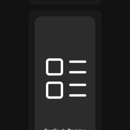
O módulo de Gestão
de Projetos do
Maestro combina
ferramentas como
cronogramas
detalhados e
gráficos de Gantt
para planejar e
acompanhar todas
as etapas de um
projeto. Ele permite
rastrear progresso,
alocar recursos e
gerenciar custos