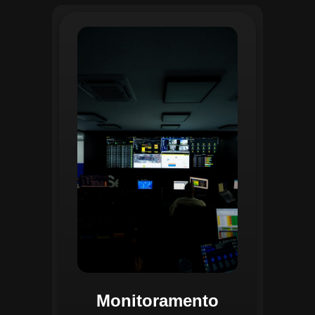
O monitoramento no CGI é realizado
24/7 por uma equipe dedicada que
acompanha em tempo real o
progresso das atividades
planejadas. Utilizando um videowall
central e sistemas de convergência
de dados, o CGI coleta e analisa
informações operacionais,
identificando gargalos, não
conformidades e oportunidades de
melhoria.
Monitoramento