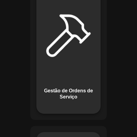
de lidar com tarefas
operacionais. Ele
permite criar,
monitorar e executar
ordens de serviço
com checklists
personalizados e
registros em tempo
real. Com
funcionalidades
como priorização de
tarefas e relatórios
Gestão de Ordens de
detalhados, o
Serviço
sistema melhora o
controle das
atividades.