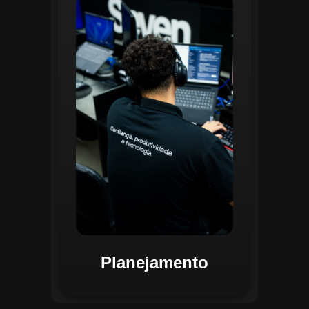
O planejamento dentro do CGI é
realizado por uma equipe
especializada que utiliza
ferramentas avançadas para
estruturar ordens de serviço, fluxos
de trabalho e parametrizações
operacionais. Essa etapa envolve a
análise detalhada de criticidade por
atividade, permitindo alocar
recursos de forma eficiente e
garantir que todas as ações estejam
alinhadas aos objetivos
estratégicos.
Planejamento