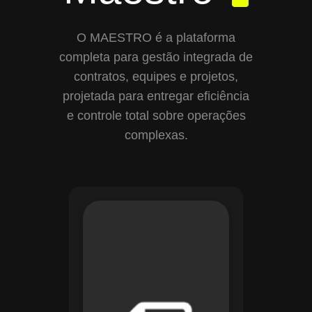
O MAESTRO é a plataforma
completa para gestão integrada de
contratos, equipes e projetos,
projetada para entregar eficiência
e controle total sobre operações
complexas.
Com o módulo de
Gestão de
Documentos, o
Maestro centraliza e
organiza toda a
documentação da
sua empresa,
permitindo controle
de versões, restrição