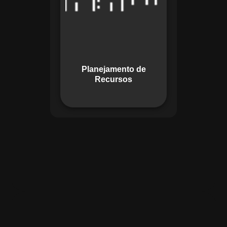
garante o uso
otimizado dos
recursos, evitando
gargalos ou
desperdícios,
Planejamento de
promovendo
Recursos
eficiência.