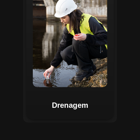
identificar pontos de alagamento, planejar
intervenções e monitorar a eficiência das
estruturas de drenagem. Com análises
baseadas em dados coletados, o sistema
contribui para o planejamento urbano
sustentável, reduzindo riscos de
enchentes e otimizando a alocação de
recursos. Relatórios visuais facilitam a
comunicação dos resultados e o
acompanhamento dos projetos de
melhoria.
Drenagem