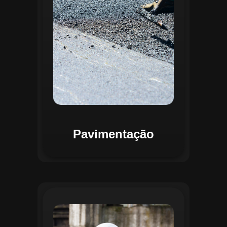
mapas detalhados que facilitam a
priorização de intervenções, otimizando
recursos e assegurando maior
durabilidade das vias. Relatórios
personalizáveis garantem transparência e
suporte na tomada de decisões
estratégicas.
Pavimentação
O módulo de Gestão de Drenagem do
Regente aplica o geoprocessamento para
mapear redes de drenagem subterrâneas
e superficiais. A plataforma permite