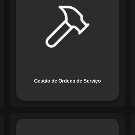
Serviço do Maestro revoluciona a
forma de lidar com tarefas
operacionais. Ele permite criar,
monitorar e executar ordens de serviço
com checklists personalizados e
registros em tempo real. Com
funcionalidades como priorização de
tarefas e relatórios detalhados, o
sistema melhora o controle das
atividades.
Gestão de Ordens de Serviço