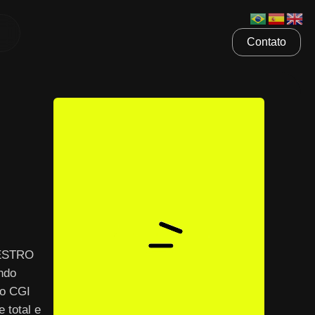
Contato
AESTRO
ndo
 o CGI
 total e