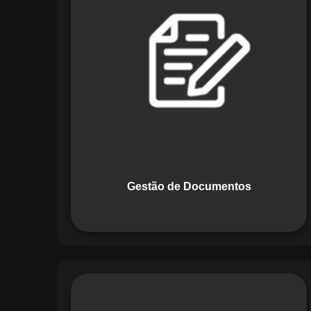
Documentos, o Maestro centraliza e
organiza toda a documentação da sua
empresa, permitindo controle de
versões, restrição de acessos e registro
de alterações. O sistema é projetado
para emitir alertas automáticos de
vencimentos e vincular documentos
diretamente a fluxos operacionais e
contratos, otimizando processos e
garantindo conformidade.
Gestão de Documentos