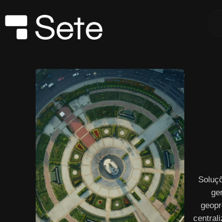
Soluç
ge
geopr
central