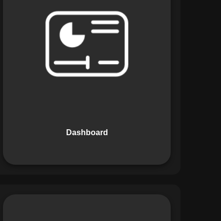
Os Dashboards do Maestro oferecem
uma visão consolidada e intuitiva dos
dados operacionais, apresentando
indicadores de desempenho e
informações estratégicas em tempo
real. Permite que gestores tomem
decisões informadas com rapidez e
segurança.
Dashboard