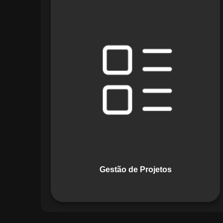
O módulo de Gestão de Projetos do
Maestro combina ferramentas como
cronogramas detalhados e gráficos de
Gantt para planejar e acompanhar
todas as etapas de um projeto. Ele
permite rastrear progresso, alocar
recursos e gerenciar custos com
eficiência.
Gestão de Projetos