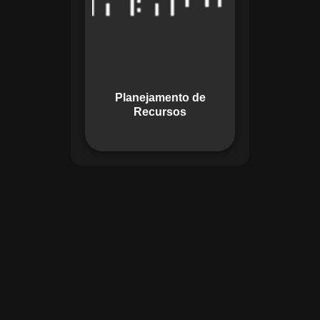
garante o uso
otimizado dos
recursos, evitando
gargalos ou
desperdícios,
Planejamento de
promovendo
Recursos
eficiência.