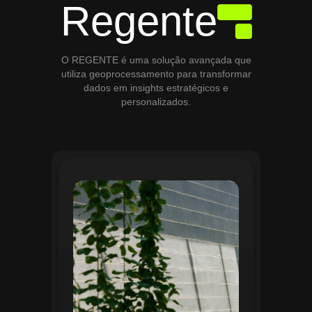
Regente
O REGENTE é uma solução avançada que
utiliza geoprocessamento para transformar
dados em insights estratégicos e
personalizados.
O módulo de Gestão de Áreas Verdes do
Regente aplica tecnologias avançadas de
geoprocessamento para mapear e
monitorar espaços verdes, registrando
localização, tipo de vegetação e estado
de conservação. Ele organiza fluxos de
manutenção e garante que as atividades
sejam realizadas de forma eficiente e
programada. Relatórios analíticos ajudam
a avaliar ações realizadas, promovendo a
sustentabilidade e o uso estratégico do
espaço urbano.