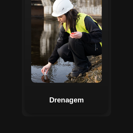
identificar pontos de alagamento, planejar
intervenções e monitorar a eficiência das
estruturas de drenagem. Com análises
baseadas em dados coletados, o sistema
contribui para o planejamento urbano
sustentável, reduzindo riscos de
enchentes e otimizando a alocação de
recursos. Relatórios visuais facilitam a
comunicação dos resultados e o
acompanhamento dos projetos de
melhoria.
Drenagem