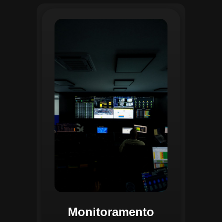
O monitoramento no CGI é realizado
24/7 por uma equipe dedicada que
acompanha em tempo real o
progresso das atividades
planejadas. Utilizando um videowall
central e sistemas de convergência
de dados, o CGI coleta e analisa
informações operacionais,
identificando gargalos, não
conformidades e oportunidades de
melhoria.
Monitoramento