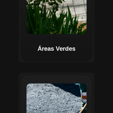
Áreas Verdes
Na Gestão de Pavimentação, o Regente
oferece ferramentas para mapear, avaliar
e monitorar a infraestrutura viária. O
sistema permite registrar condições dos
pavimentos, identificar áreas críticas e
planejar ações de manutenção preventiva
e corretiva. Com o auxílio do
geoprocessamento, é possível gerar