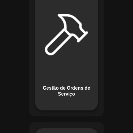
de lidar com tarefas
operacionais. Ele
permite criar,
monitorar e executar
ordens de serviço
com checklists
personalizados e
registros em tempo
real. Com
funcionalidades
como priorização de
tarefas e relatórios
Gestão de Ordens de
detalhados, o
Serviço
sistema melhora o
controle das
atividades.