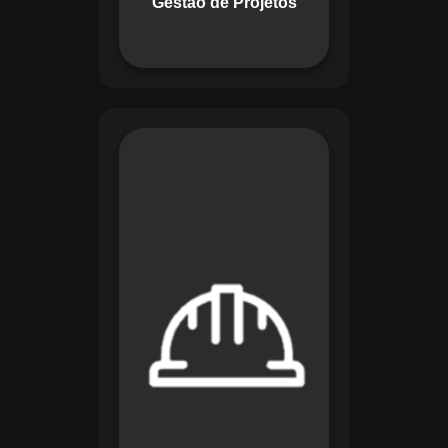
Gestão de Projetos
com eficiência.
O módulo de
Segurança e Saúde
no Trabalho do
Maestro organiza
registros de exames
e treinamentos,
automatiza alertas e
disponibiliza
relatórios detalhados
para auditorias,