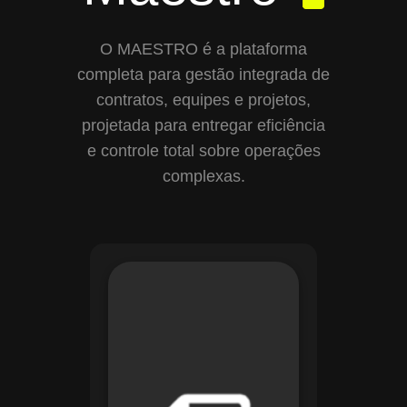
O MAESTRO é a plataforma
completa para gestão integrada de
contratos, equipes e projetos,
projetada para entregar eficiência
e controle total sobre operações
complexas.
Com o módulo de
Gestão de
Documentos, o
Maestro centraliza e
organiza toda a
documentação da
sua empresa,
permitindo controle
de versões, restrição