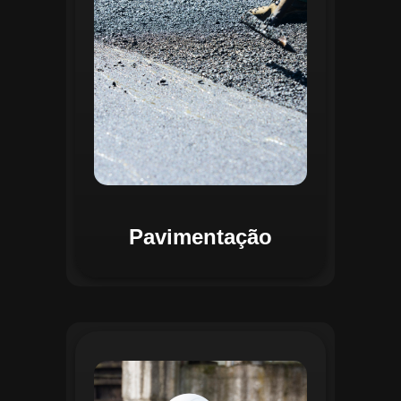
mapas detalhados que facilitam a
priorização de intervenções, otimizando
recursos e assegurando maior
durabilidade das vias. Relatórios
personalizáveis garantem transparência e
suporte na tomada de decisões
estratégicas.
Pavimentação
O módulo de Gestão de Drenagem do
Regente aplica o geoprocessamento para
mapear redes de drenagem subterrâneas
e superficiais. A plataforma permite