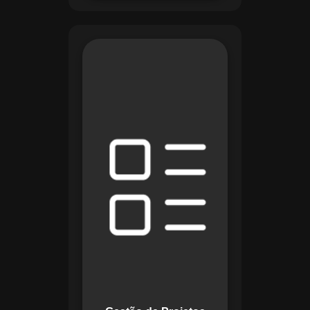
O módulo de Gestão
de Projetos do
Maestro combina
ferramentas como
cronogramas
detalhados e
gráficos de Gantt
para planejar e
acompanhar todas
as etapas de um
projeto. Ele permite
rastrear progresso,
alocar recursos e
gerenciar custos