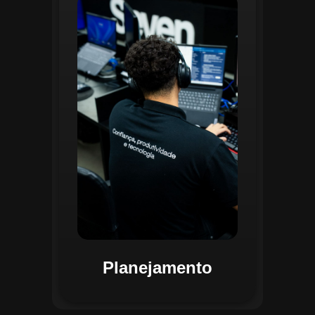
O planejamento dentro do CGI é
realizado por uma equipe
especializada que utiliza
ferramentas avançadas para
estruturar ordens de serviço, fluxos
de trabalho e parametrizações
operacionais. Essa etapa envolve a
análise detalhada de criticidade por
atividade, permitindo alocar
recursos de forma eficiente e
garantir que todas as ações estejam
alinhadas aos objetivos
estratégicos.
Planejamento