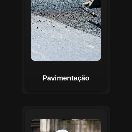
mapas detalhados que facilitam a
priorização de intervenções, otimizando
recursos e assegurando maior
durabilidade das vias. Relatórios
personalizáveis garantem transparência e
suporte na tomada de decisões
estratégicas.
Pavimentação
O módulo de Gestão de Drenagem do
Regente aplica o geoprocessamento para
mapear redes de drenagem subterrâneas
e superficiais. A plataforma permite