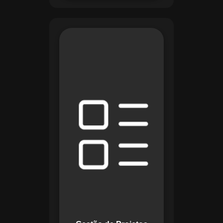
O módulo de Gestão
de Projetos do
Maestro combina
ferramentas como
cronogramas
detalhados e
gráficos de Gantt
para planejar e
acompanhar todas
as etapas de um
projeto. Ele permite
rastrear progresso,
alocar recursos e
gerenciar custos