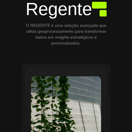
Regente
O REGENTE é uma solução avançada que
utiliza geoprocessamento para transformar
dados em insights estratégicos e
personalizados.
O módulo de Gestão de Áreas Verdes do
Regente aplica tecnologias avançadas de
geoprocessamento para mapear e
monitorar espaços verdes, registrando
localização, tipo de vegetação e estado
de conservação. Ele organiza fluxos de
manutenção e garante que as atividades
sejam realizadas de forma eficiente e
programada. Relatórios analíticos ajudam
a avaliar ações realizadas, promovendo a
sustentabilidade e o uso estratégico do
espaço urbano.