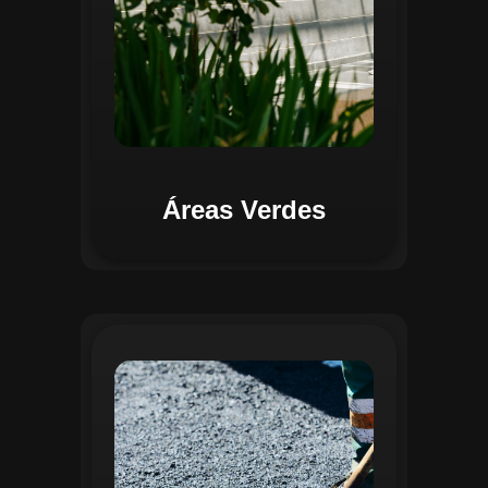
Áreas Verdes
Na Gestão de Pavimentação, o Regente
oferece ferramentas para mapear, avaliar
e monitorar a infraestrutura viária. O
sistema permite registrar condições dos
pavimentos, identificar áreas críticas e
planejar ações de manutenção preventiva
e corretiva. Com o auxílio do
geoprocessamento, é possível gerar