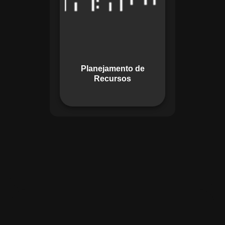
garante o uso
otimizado dos
recursos, evitando
gargalos ou
desperdícios,
Planejamento de
promovendo
Recursos
eficiência.