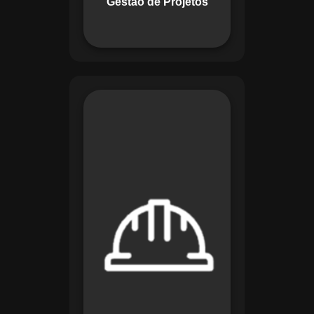
Gestão de Projetos
com eficiência.
O módulo de
Segurança e Saúde
no Trabalho do
Maestro organiza
registros de exames
e treinamentos,
automatiza alertas e
disponibiliza
relatórios detalhados
para auditorias,