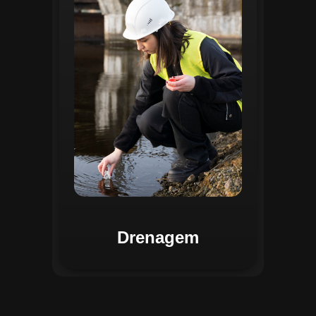
identificar pontos de alagamento, planejar
intervenções e monitorar a eficiência das
estruturas de drenagem. Com análises
baseadas em dados coletados, o sistema
contribui para o planejamento urbano
sustentável, reduzindo riscos de
enchentes e otimizando a alocação de
recursos. Relatórios visuais facilitam a
comunicação dos resultados e o
acompanhamento dos projetos de
melhoria.
Drenagem