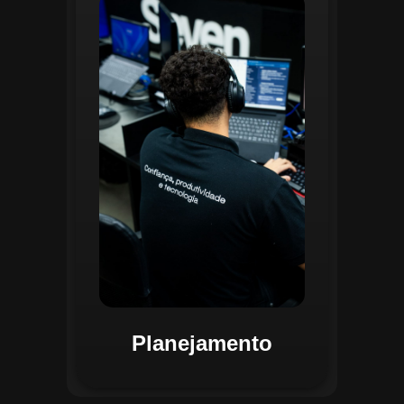
O planejamento dentro do CGI é
realizado por uma equipe
especializada que utiliza
ferramentas avançadas para
estruturar ordens de serviço, fluxos
de trabalho e parametrizações
operacionais. Essa etapa envolve a
análise detalhada de criticidade por
atividade, permitindo alocar
recursos de forma eficiente e
garantir que todas as ações estejam
alinhadas aos objetivos
estratégicos.
Planejamento