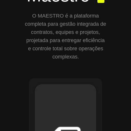
O MAESTRO é a plataforma
completa para gestão integrada de
contratos, equipes e projetos,
projetada para entregar eficiência
e controle total sobre operações
complexas.
Com o módulo de
Gestão de
Documentos, o
Maestro centraliza e
organiza toda a
documentação da
sua empresa,
permitindo controle
de versões, restrição