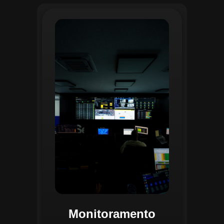
O monitoramento no CGI é realizado
24/7 por uma equipe dedicada que
acompanha em tempo real o
progresso das atividades
planejadas. Utilizando um videowall
central e sistemas de convergência
de dados, o CGI coleta e analisa
informações operacionais,
identificando gargalos, não
conformidades e oportunidades de
melhoria.
Monitoramento