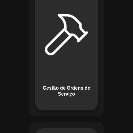
de lidar com tarefas
operacionais. Ele
permite criar,
monitorar e executar
ordens de serviço
com checklists
personalizados e
registros em tempo
real. Com
funcionalidades
como priorização de
tarefas e relatórios
Gestão de Ordens de
detalhados, o
Serviço
sistema melhora o
controle das
atividades.