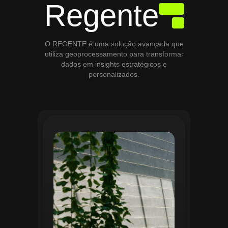
Regente
O REGENTE é uma solução avançada que
utiliza geoprocessamento para transformar
dados em insights estratégicos e
personalizados.
O módulo de Gestão de Áreas Verdes do
Regente aplica tecnologias avançadas de
geoprocessamento para mapear e
monitorar espaços verdes, registrando
localização, tipo de vegetação e estado
de conservação. Ele organiza fluxos de
manutenção e garante que as atividades
sejam realizadas de forma eficiente e
programada. Relatórios analíticos ajudam
a avaliar ações realizadas, promovendo a
sustentabilidade e o uso estratégico do
espaço urbano.