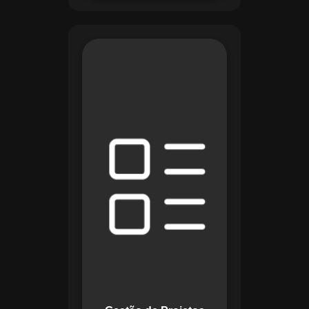
O módulo de Gestão
de Projetos do
Maestro combina
ferramentas como
cronogramas
detalhados e
gráficos de Gantt
para planejar e
acompanhar todas
as etapas de um
projeto. Ele permite
rastrear progresso,
alocar recursos e
gerenciar custos