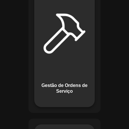
de lidar com tarefas
operacionais. Ele
permite criar,
monitorar e executar
ordens de serviço
com checklists
personalizados e
registros em tempo
real. Com
funcionalidades
como priorização de
tarefas e relatórios
Gestão de Ordens de
detalhados, o
Serviço
sistema melhora o
controle das
atividades.