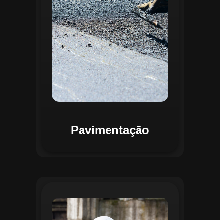
mapas detalhados que facilitam a
priorização de intervenções, otimizando
recursos e assegurando maior
durabilidade das vias. Relatórios
personalizáveis garantem transparência e
suporte na tomada de decisões
estratégicas.
Pavimentação
O módulo de Gestão de Drenagem do
Regente aplica o geoprocessamento para
mapear redes de drenagem subterrâneas
e superficiais. A plataforma permite