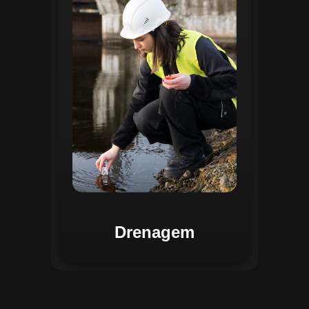
identificar pontos de alagamento, planejar
intervenções e monitorar a eficiência das
estruturas de drenagem. Com análises
baseadas em dados coletados, o sistema
contribui para o planejamento urbano
sustentável, reduzindo riscos de
enchentes e otimizando a alocação de
recursos. Relatórios visuais facilitam a
comunicação dos resultados e o
acompanhamento dos projetos de
melhoria.
Drenagem