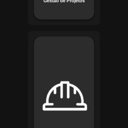
Gestão de Projetos
com eficiência.
O módulo de
Segurança e Saúde
no Trabalho do
Maestro organiza
registros de exames
e treinamentos,
automatiza alertas e
disponibiliza
relatórios detalhados
para auditorias,