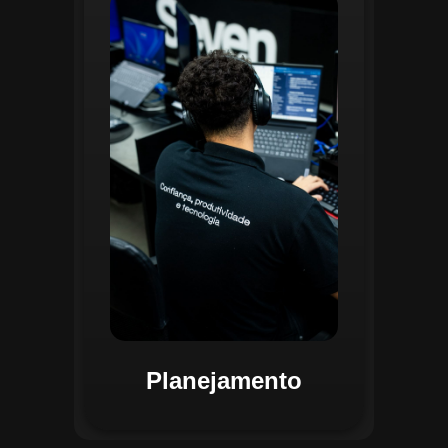
O planejamento dentro do CGI é
realizado por uma equipe
especializada que utiliza
ferramentas avançadas para
estruturar ordens de serviço, fluxos
de trabalho e parametrizações
operacionais. Essa etapa envolve a
análise detalhada de criticidade por
atividade, permitindo alocar
recursos de forma eficiente e
garantir que todas as ações estejam
alinhadas aos objetivos
estratégicos.
Planejamento