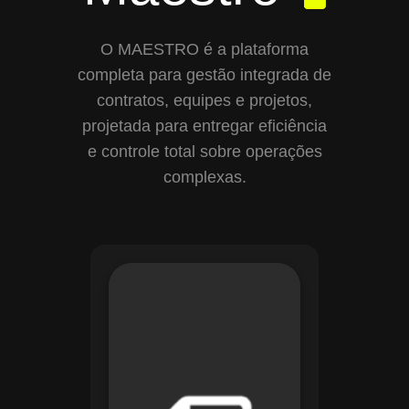
O MAESTRO é a plataforma
completa para gestão integrada de
contratos, equipes e projetos,
projetada para entregar eficiência
e controle total sobre operações
complexas.
Com o módulo de
Gestão de
Documentos, o
Maestro centraliza e
organiza toda a
documentação da
sua empresa,
permitindo controle
de versões, restrição