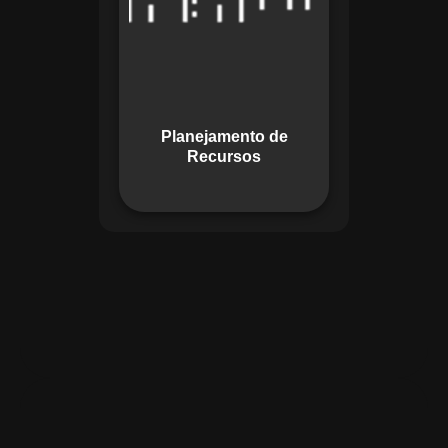
garante o uso
otimizado dos
recursos, evitando
gargalos ou
desperdícios,
Planejamento de
promovendo
Recursos
eficiência.