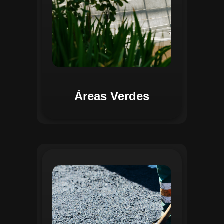
Áreas Verdes
Na Gestão de Pavimentação, o Regente
oferece ferramentas para mapear, avaliar
e monitorar a infraestrutura viária. O
sistema permite registrar condições dos
pavimentos, identificar áreas críticas e
planejar ações de manutenção preventiva
e corretiva. Com o auxílio do
geoprocessamento, é possível gerar