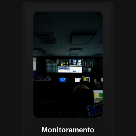
O monitoramento no CGI é realizado
24/7 por uma equipe dedicada que
acompanha em tempo real o
progresso das atividades
planejadas. Utilizando um videowall
central e sistemas de convergência
de dados, o CGI coleta e analisa
informações operacionais,
identificando gargalos, não
conformidades e oportunidades de
melhoria.
Monitoramento