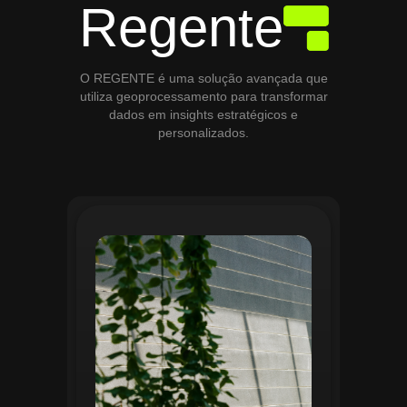
Regente
O REGENTE é uma solução avançada que
utiliza geoprocessamento para transformar
dados em insights estratégicos e
personalizados.
O módulo de Gestão de Áreas Verdes do
Regente aplica tecnologias avançadas de
geoprocessamento para mapear e
monitorar espaços verdes, registrando
localização, tipo de vegetação e estado
de conservação. Ele organiza fluxos de
manutenção e garante que as atividades
sejam realizadas de forma eficiente e
programada. Relatórios analíticos ajudam
a avaliar ações realizadas, promovendo a
sustentabilidade e o uso estratégico do
espaço urbano.