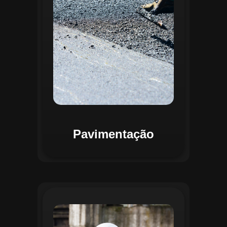
mapas detalhados que facilitam a
priorização de intervenções, otimizando
recursos e assegurando maior
durabilidade das vias. Relatórios
personalizáveis garantem transparência e
suporte na tomada de decisões
estratégicas.
Pavimentação
O módulo de Gestão de Drenagem do
Regente aplica o geoprocessamento para
mapear redes de drenagem subterrâneas
e superficiais. A plataforma permite