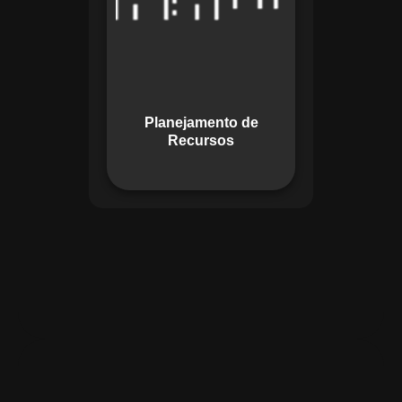
garante o uso
otimizado dos
recursos, evitando
gargalos ou
desperdícios,
Planejamento de
promovendo
Recursos
eficiência.