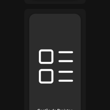
O módulo de Gestão
de Projetos do
Maestro combina
ferramentas como
cronogramas
detalhados e
gráficos de Gantt
para planejar e
acompanhar todas
as etapas de um
projeto. Ele permite
rastrear progresso,
alocar recursos e
gerenciar custos