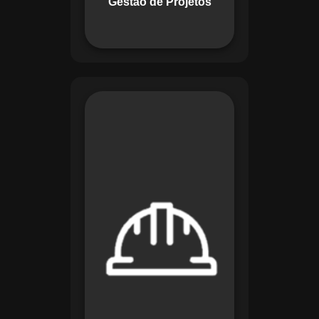
Gestão de Projetos
com eficiência.
O módulo de
Segurança e Saúde
no Trabalho do
Maestro organiza
registros de exames
e treinamentos,
automatiza alertas e
disponibiliza
relatórios detalhados
para auditorias,