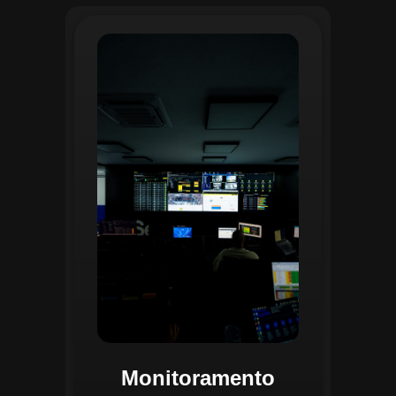
O monitoramento no CGI é realizado
24/7 por uma equipe dedicada que
acompanha em tempo real o
progresso das atividades
planejadas. Utilizando um videowall
central e sistemas de convergência
de dados, o CGI coleta e analisa
informações operacionais,
identificando gargalos, não
conformidades e oportunidades de
melhoria.
Monitoramento