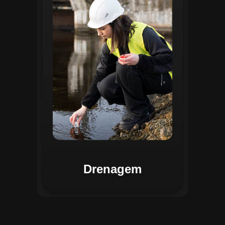
identificar pontos de alagamento, planejar
intervenções e monitorar a eficiência das
estruturas de drenagem. Com análises
baseadas em dados coletados, o sistema
contribui para o planejamento urbano
sustentável, reduzindo riscos de
enchentes e otimizando a alocação de
recursos. Relatórios visuais facilitam a
comunicação dos resultados e o
acompanhamento dos projetos de
melhoria.
Drenagem