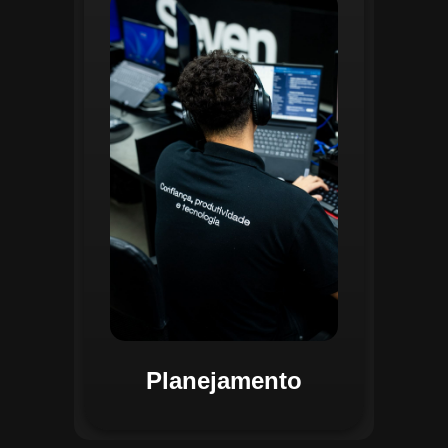
O planejamento dentro do CGI é
realizado por uma equipe
especializada que utiliza
ferramentas avançadas para
estruturar ordens de serviço, fluxos
de trabalho e parametrizações
operacionais. Essa etapa envolve a
análise detalhada de criticidade por
atividade, permitindo alocar
recursos de forma eficiente e
garantir que todas as ações estejam
alinhadas aos objetivos
estratégicos.
Planejamento