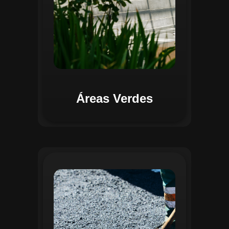
Áreas Verdes
Na Gestão de Pavimentação, o Regente
oferece ferramentas para mapear, avaliar
e monitorar a infraestrutura viária. O
sistema permite registrar condições dos
pavimentos, identificar áreas críticas e
planejar ações de manutenção preventiva
e corretiva. Com o auxílio do
geoprocessamento, é possível gerar