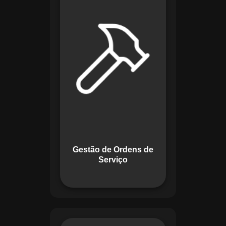
de lidar com tarefas
operacionais. Ele
permite criar,
monitorar e executar
ordens de serviço
com checklists
personalizados e
registros em tempo
real. Com
funcionalidades
como priorização de
tarefas e relatórios
Gestão de Ordens de
detalhados, o
Serviço
sistema melhora o
controle das
atividades.