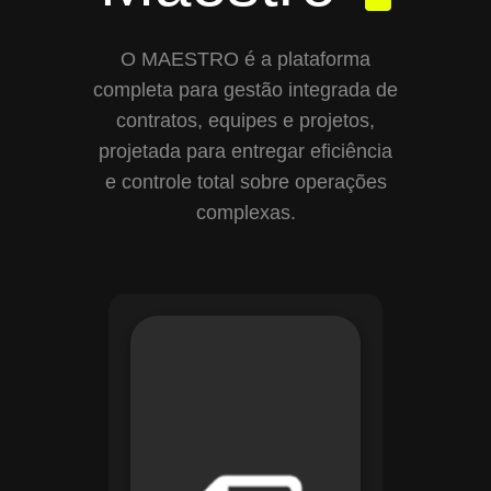
O MAESTRO é a plataforma
completa para gestão integrada de
contratos, equipes e projetos,
projetada para entregar eficiência
e controle total sobre operações
complexas.
Com o módulo de
Gestão de
Documentos, o
Maestro centraliza e
organiza toda a
documentação da
sua empresa,
permitindo controle
de versões, restrição