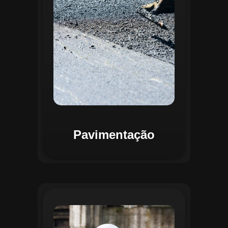
mapas detalhados que facilitam a
priorização de intervenções, otimizando
recursos e assegurando maior
durabilidade das vias. Relatórios
personalizáveis garantem transparência e
suporte na tomada de decisões
estratégicas.
Pavimentação
O módulo de Gestão de Drenagem do
Regente aplica o geoprocessamento para
mapear redes de drenagem subterrâneas
e superficiais. A plataforma permite