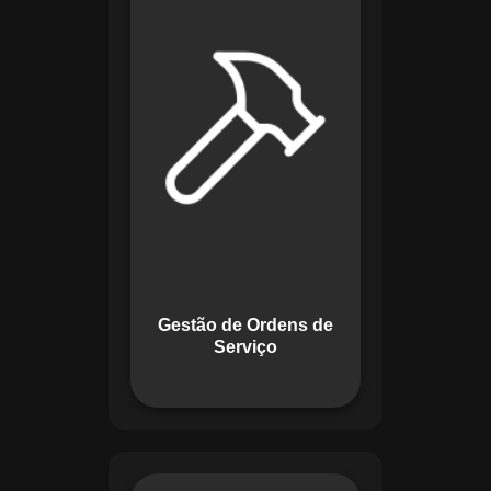
de lidar com tarefas
operacionais. Ele
permite criar,
monitorar e executar
ordens de serviço
com checklists
personalizados e
registros em tempo
real. Com
funcionalidades
como priorização de
tarefas e relatórios
Gestão de Ordens de
detalhados, o
Serviço
sistema melhora o
controle das
atividades.