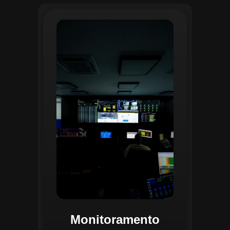
O monitoramento no CGI é realizado
24/7 por uma equipe dedicada que
acompanha em tempo real o
progresso das atividades
planejadas. Utilizando um videowall
central e sistemas de convergência
de dados, o CGI coleta e analisa
informações operacionais,
identificando gargalos, não
conformidades e oportunidades de
melhoria.
Monitoramento