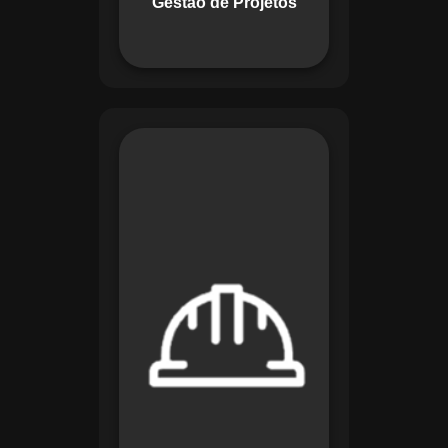
Gestão de Projetos
com eficiência.
O módulo de
Segurança e Saúde
no Trabalho do
Maestro organiza
registros de exames
e treinamentos,
automatiza alertas e
disponibiliza
relatórios detalhados
para auditorias,