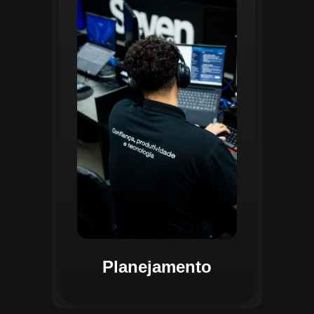
O planejamento dentro do CGI é
realizado por uma equipe
especializada que utiliza
ferramentas avançadas para
estruturar ordens de serviço, fluxos
de trabalho e parametrizações
operacionais. Essa etapa envolve a
análise detalhada de criticidade por
atividade, permitindo alocar
recursos de forma eficiente e
garantir que todas as ações estejam
alinhadas aos objetivos
estratégicos.
Planejamento