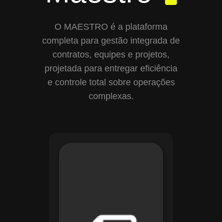
O MAESTRO é a plataforma
completa para gestão integrada de
contratos, equipes e projetos,
projetada para entregar eficiência
e controle total sobre operações
complexas.
Com o módulo de
Gestão de
Documentos, o
Maestro centraliza e
organiza toda a
documentação da
sua empresa,
permitindo controle
de versões, restrição