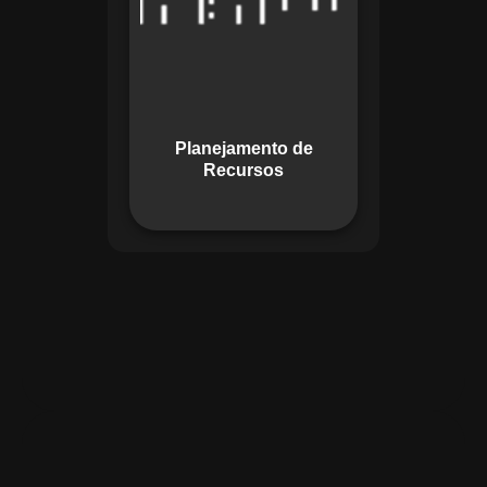
garante o uso
otimizado dos
recursos, evitando
gargalos ou
desperdícios,
Planejamento de
promovendo
Recursos
eficiência.