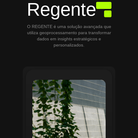
Regente
O REGENTE é uma solução avançada que
utiliza geoprocessamento para transformar
dados em insights estratégicos e
personalizados.
O módulo de Gestão de Áreas Verdes do
Regente aplica tecnologias avançadas de
geoprocessamento para mapear e
monitorar espaços verdes, registrando
localização, tipo de vegetação e estado
de conservação. Ele organiza fluxos de
manutenção e garante que as atividades
sejam realizadas de forma eficiente e
programada. Relatórios analíticos ajudam
a avaliar ações realizadas, promovendo a
sustentabilidade e o uso estratégico do
espaço urbano.