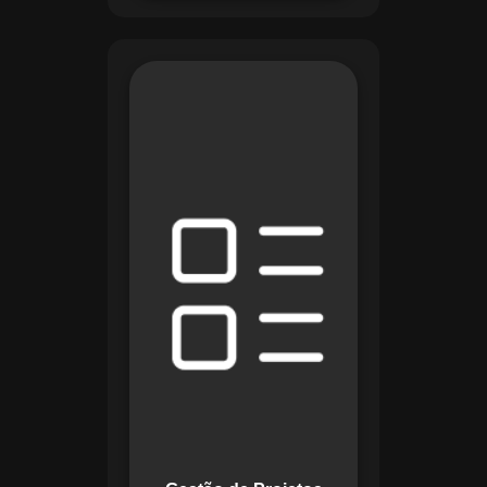
O módulo de Gestão
de Projetos do
Maestro combina
ferramentas como
cronogramas
detalhados e
gráficos de Gantt
para planejar e
acompanhar todas
as etapas de um
projeto. Ele permite
rastrear progresso,
alocar recursos e
gerenciar custos