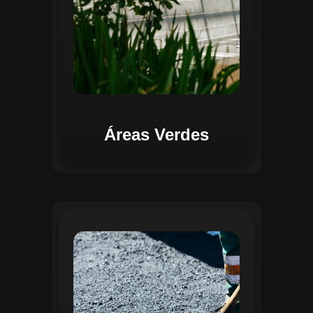
Áreas Verdes
Na Gestão de Pavimentação, o Regente
oferece ferramentas para mapear, avaliar
e monitorar a infraestrutura viária. O
sistema permite registrar condições dos
pavimentos, identificar áreas críticas e
planejar ações de manutenção preventiva
e corretiva. Com o auxílio do
geoprocessamento, é possível gerar