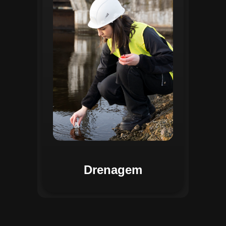
identificar pontos de alagamento, planejar
intervenções e monitorar a eficiência das
estruturas de drenagem. Com análises
baseadas em dados coletados, o sistema
contribui para o planejamento urbano
sustentável, reduzindo riscos de
enchentes e otimizando a alocação de
recursos. Relatórios visuais facilitam a
comunicação dos resultados e o
acompanhamento dos projetos de
melhoria.
Drenagem