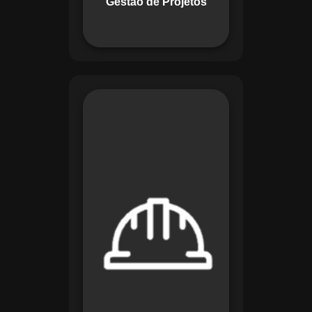
Gestão de Projetos
com eficiência.
O módulo de
Segurança e Saúde
no Trabalho do
Maestro organiza
registros de exames
e treinamentos,
automatiza alertas e
disponibiliza
relatórios detalhados
para auditorias,