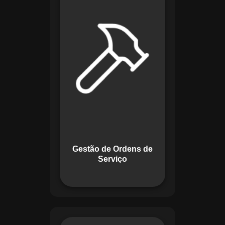
de lidar com tarefas
operacionais. Ele
permite criar,
monitorar e executar
ordens de serviço
com checklists
personalizados e
registros em tempo
real. Com
funcionalidades
como priorização de
tarefas e relatórios
Gestão de Ordens de
detalhados, o
Serviço
sistema melhora o
controle das
atividades.