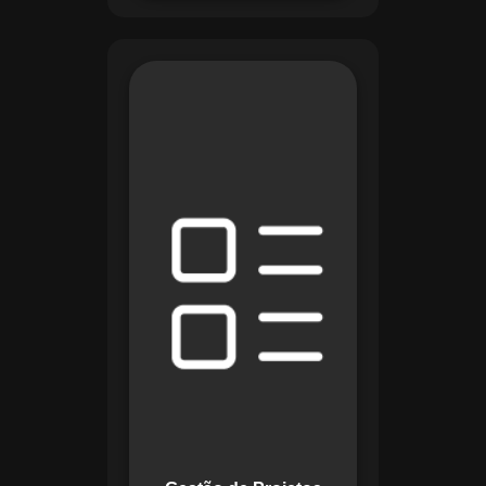
O módulo de Gestão
de Projetos do
Maestro combina
ferramentas como
cronogramas
detalhados e
gráficos de Gantt
para planejar e
acompanhar todas
as etapas de um
projeto. Ele permite
rastrear progresso,
alocar recursos e
gerenciar custos