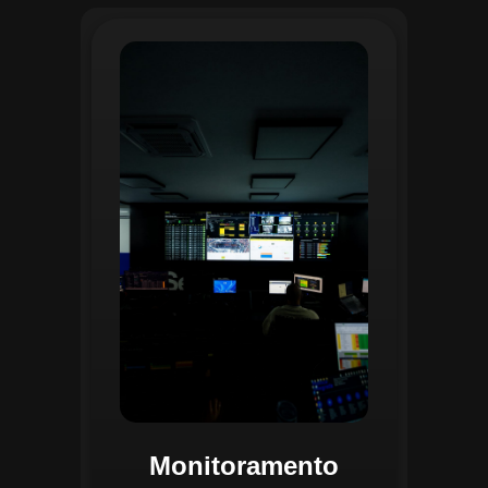
O monitoramento no CGI é realizado
24/7 por uma equipe dedicada que
acompanha em tempo real o
progresso das atividades
planejadas. Utilizando um videowall
central e sistemas de convergência
de dados, o CGI coleta e analisa
informações operacionais,
identificando gargalos, não
conformidades e oportunidades de
melhoria.
Monitoramento