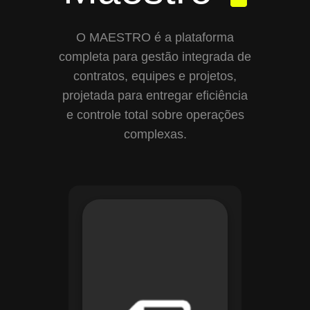
O MAESTRO é a plataforma
completa para gestão integrada de
contratos, equipes e projetos,
projetada para entregar eficiência
e controle total sobre operações
complexas.
Com o módulo de
Gestão de
Documentos, o
Maestro centraliza e
organiza toda a
documentação da
sua empresa,
permitindo controle
de versões, restrição