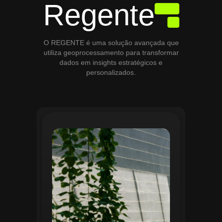
Regente
O REGENTE é uma solução avançada que
utiliza geoprocessamento para transformar
dados em insights estratégicos e
personalizados.
O módulo de Gestão de Áreas Verdes do
Regente aplica tecnologias avançadas de
geoprocessamento para mapear e
monitorar espaços verdes, registrando
localização, tipo de vegetação e estado
de conservação. Ele organiza fluxos de
manutenção e garante que as atividades
sejam realizadas de forma eficiente e
programada. Relatórios analíticos ajudam
a avaliar ações realizadas, promovendo a
sustentabilidade e o uso estratégico do
espaço urbano.