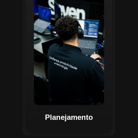
O planejamento dentro do CGI é
realizado por uma equipe
especializada que utiliza
ferramentas avançadas para
estruturar ordens de serviço, fluxos
de trabalho e parametrizações
operacionais. Essa etapa envolve a
análise detalhada de criticidade por
atividade, permitindo alocar
recursos de forma eficiente e
garantir que todas as ações estejam
alinhadas aos objetivos
estratégicos.
Planejamento