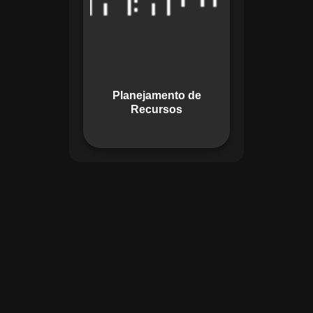
garante o uso
otimizado dos
recursos, evitando
gargalos ou
desperdícios,
Planejamento de
promovendo
Recursos
eficiência.