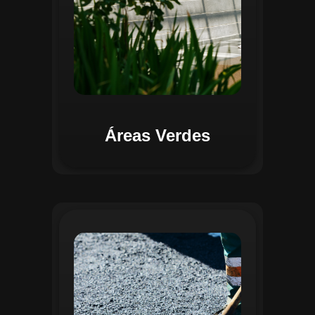
Áreas Verdes
Na Gestão de Pavimentação, o Regente
oferece ferramentas para mapear, avaliar
e monitorar a infraestrutura viária. O
sistema permite registrar condições dos
pavimentos, identificar áreas críticas e
planejar ações de manutenção preventiva
e corretiva. Com o auxílio do
geoprocessamento, é possível gerar