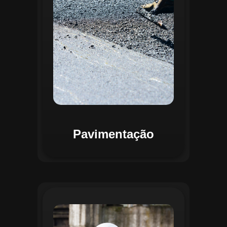
mapas detalhados que facilitam a
priorização de intervenções, otimizando
recursos e assegurando maior
durabilidade das vias. Relatórios
personalizáveis garantem transparência e
suporte na tomada de decisões
estratégicas.
Pavimentação
O módulo de Gestão de Drenagem do
Regente aplica o geoprocessamento para
mapear redes de drenagem subterrâneas
e superficiais. A plataforma permite