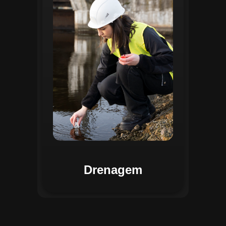
identificar pontos de alagamento, planejar
intervenções e monitorar a eficiência das
estruturas de drenagem. Com análises
baseadas em dados coletados, o sistema
contribui para o planejamento urbano
sustentável, reduzindo riscos de
enchentes e otimizando a alocação de
recursos. Relatórios visuais facilitam a
comunicação dos resultados e o
acompanhamento dos projetos de
melhoria.
Drenagem