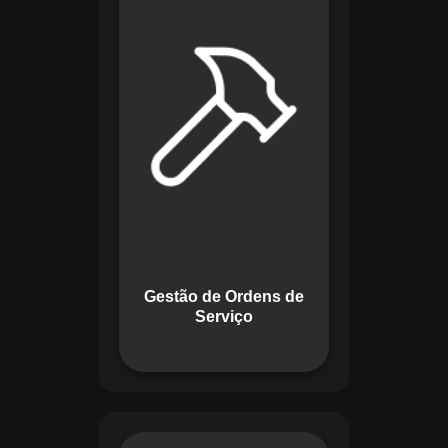
de lidar com tarefas
operacionais. Ele
permite criar,
monitorar e executar
ordens de serviço
com checklists
personalizados e
registros em tempo
real. Com
funcionalidades
como priorização de
tarefas e relatórios
Gestão de Ordens de
detalhados, o
Serviço
sistema melhora o
controle das
atividades.