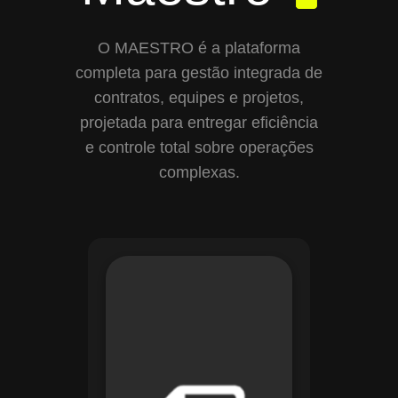
O MAESTRO é a plataforma
completa para gestão integrada de
contratos, equipes e projetos,
projetada para entregar eficiência
e controle total sobre operações
complexas.
Com o módulo de
Gestão de
Documentos, o
Maestro centraliza e
organiza toda a
documentação da
sua empresa,
permitindo controle
de versões, restrição