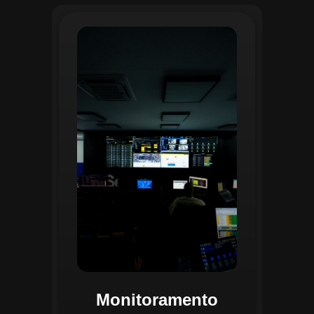
O monitoramento no CGI é realizado
24/7 por uma equipe dedicada que
acompanha em tempo real o
progresso das atividades
planejadas. Utilizando um videowall
central e sistemas de convergência
de dados, o CGI coleta e analisa
informações operacionais,
identificando gargalos, não
conformidades e oportunidades de
melhoria.
Monitoramento