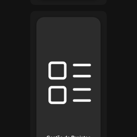
O módulo de Gestão
de Projetos do
Maestro combina
ferramentas como
cronogramas
detalhados e
gráficos de Gantt
para planejar e
acompanhar todas
as etapas de um
projeto. Ele permite
rastrear progresso,
alocar recursos e
gerenciar custos