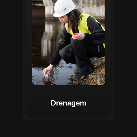
identificar pontos de alagamento, planejar
intervenções e monitorar a eficiência das
estruturas de drenagem. Com análises
baseadas em dados coletados, o sistema
contribui para o planejamento urbano
sustentável, reduzindo riscos de
enchentes e otimizando a alocação de
recursos. Relatórios visuais facilitam a
comunicação dos resultados e o
acompanhamento dos projetos de
melhoria.
Drenagem