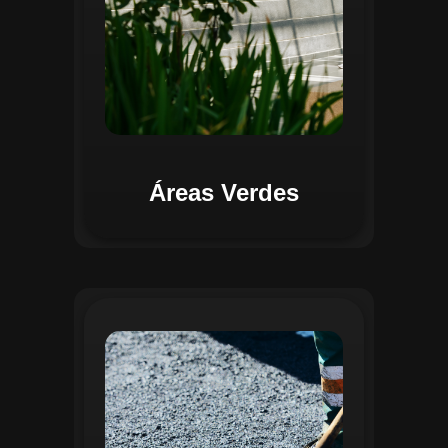
Áreas Verdes
Na Gestão de Pavimentação, o Regente
oferece ferramentas para mapear, avaliar
e monitorar a infraestrutura viária. O
sistema permite registrar condições dos
pavimentos, identificar áreas críticas e
planejar ações de manutenção preventiva
e corretiva. Com o auxílio do
geoprocessamento, é possível gerar