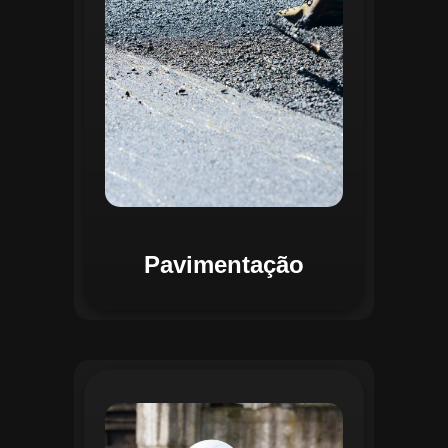
mapas detalhados que facilitam a
priorização de intervenções, otimizando
recursos e assegurando maior
durabilidade das vias. Relatórios
personalizáveis garantem transparência e
suporte na tomada de decisões
estratégicas.
Pavimentação
O módulo de Gestão de Drenagem do
Regente aplica o geoprocessamento para
mapear redes de drenagem subterrâneas
e superficiais. A plataforma permite