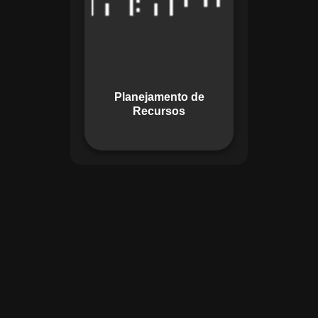
garante o uso
otimizado dos
recursos, evitando
gargalos ou
desperdícios,
Planejamento de
promovendo
Recursos
eficiência.