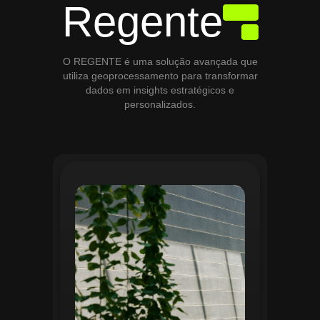
Regente
O REGENTE é uma solução avançada que
utiliza geoprocessamento para transformar
dados em insights estratégicos e
personalizados.
O módulo de Gestão de Áreas Verdes do
Regente aplica tecnologias avançadas de
geoprocessamento para mapear e
monitorar espaços verdes, registrando
localização, tipo de vegetação e estado
de conservação. Ele organiza fluxos de
manutenção e garante que as atividades
sejam realizadas de forma eficiente e
programada. Relatórios analíticos ajudam
a avaliar ações realizadas, promovendo a
sustentabilidade e o uso estratégico do
espaço urbano.