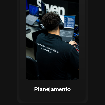
O planejamento dentro do CGI é
realizado por uma equipe
especializada que utiliza
ferramentas avançadas para
estruturar ordens de serviço, fluxos
de trabalho e parametrizações
operacionais. Essa etapa envolve a
análise detalhada de criticidade por
atividade, permitindo alocar
recursos de forma eficiente e
garantir que todas as ações estejam
alinhadas aos objetivos
estratégicos.
Planejamento