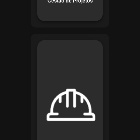
Gestão de Projetos
com eficiência.
O módulo de
Segurança e Saúde
no Trabalho do
Maestro organiza
registros de exames
e treinamentos,
automatiza alertas e
disponibiliza
relatórios detalhados
para auditorias,