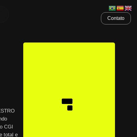
Contato
AESTRO
ndo
 o CGI
 total e