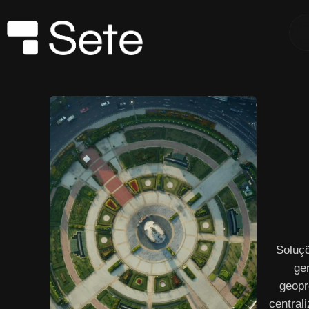
Soluç
ge
geopr
central