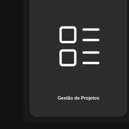
O módulo de Gestão de Projetos do
Maestro combina ferramentas como
cronogramas detalhados e gráficos de
Gantt para planejar e acompanhar
todas as etapas de um projeto. Ele
permite rastrear progresso, alocar
recursos e gerenciar custos com
eficiência.
Gestão de Projetos