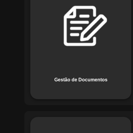
Documentos, o Maestro centraliza e
organiza toda a documentação da sua
empresa, permitindo controle de
versões, restrição de acessos e registro
de alterações. O sistema é projetado
para emitir alertas automáticos de
vencimentos e vincular documentos
diretamente a fluxos operacionais e
contratos, otimizando processos e
garantindo conformidade.
Gestão de Documentos