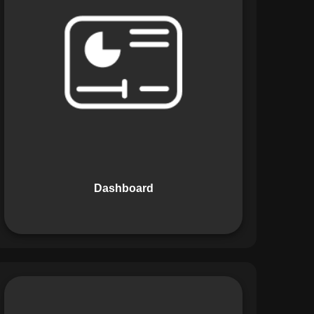
Os Dashboards do Maestro oferecem
uma visão consolidada e intuitiva dos
dados operacionais, apresentando
indicadores de desempenho e
informações estratégicas em tempo
real. Permite que gestores tomem
decisões informadas com rapidez e
segurança.
Dashboard