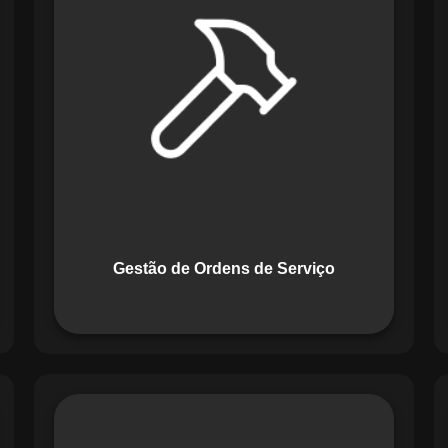
Serviço do Maestro revoluciona a
forma de lidar com tarefas
operacionais. Ele permite criar,
monitorar e executar ordens de serviço
com checklists personalizados e
registros em tempo real. Com
funcionalidades como priorização de
tarefas e relatórios detalhados, o
sistema melhora o controle das
atividades.
Gestão de Ordens de Serviço