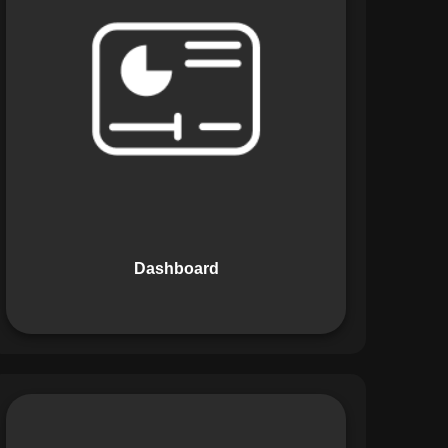
Os Dashboards do Maestro oferecem
uma visão consolidada e intuitiva dos
dados operacionais, apresentando
indicadores de desempenho e
informações estratégicas em tempo
real. Permite que gestores tomem
decisões informadas com rapidez e
segurança.
Dashboard