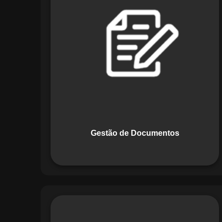
Documentos, o Maestro centraliza e
organiza toda a documentação da sua
empresa, permitindo controle de
versões, restrição de acessos e registro
de alterações. O sistema é projetado
para emitir alertas automáticos de
vencimentos e vincular documentos
diretamente a fluxos operacionais e
contratos, otimizando processos e
garantindo conformidade.
Gestão de Documentos