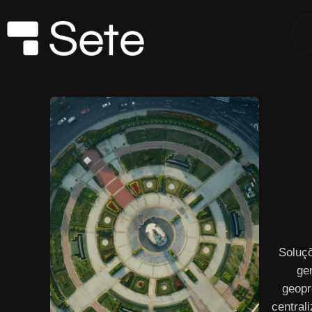
Soluç
ge
geopr
central