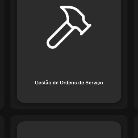
Serviço do Maestro revoluciona a
forma de lidar com tarefas
operacionais. Ele permite criar,
monitorar e executar ordens de serviço
com checklists personalizados e
registros em tempo real. Com
funcionalidades como priorização de
tarefas e relatórios detalhados, o
sistema melhora o controle das
atividades.
Gestão de Ordens de Serviço