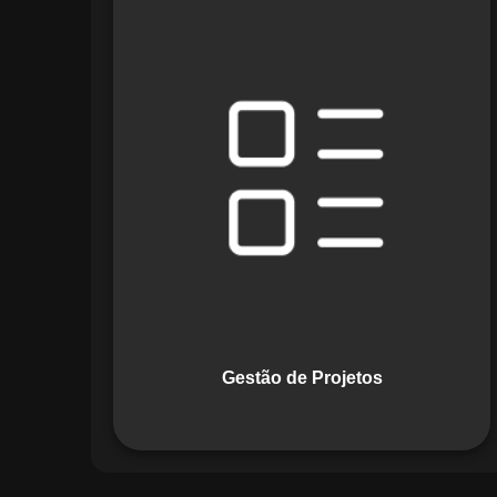
O módulo de Gestão de Projetos do
Maestro combina ferramentas como
cronogramas detalhados e gráficos de
Gantt para planejar e acompanhar
todas as etapas de um projeto. Ele
permite rastrear progresso, alocar
recursos e gerenciar custos com
eficiência.
Gestão de Projetos