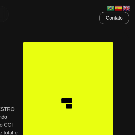
Contato
AESTRO
ndo
 o CGI
 total e