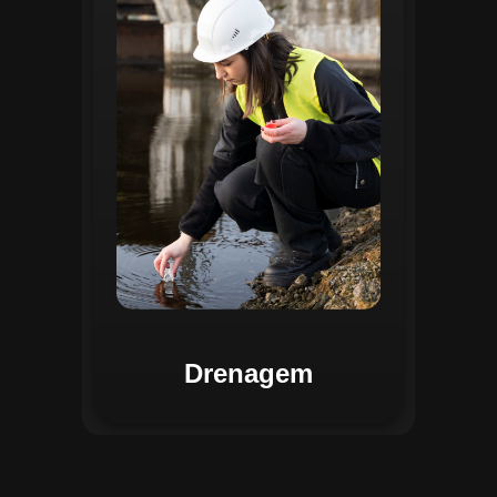
identificar pontos de alagamento, planejar
intervenções e monitorar a eficiência das
estruturas de drenagem. Com análises
baseadas em dados coletados, o sistema
contribui para o planejamento urbano
sustentável, reduzindo riscos de
enchentes e otimizando a alocação de
recursos. Relatórios visuais facilitam a
comunicação dos resultados e o
acompanhamento dos projetos de
melhoria.
Drenagem