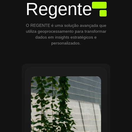
Regente
O REGENTE é uma solução avançada que
utiliza geoprocessamento para transformar
dados em insights estratégicos e
personalizados.
O módulo de Gestão de Áreas Verdes do
Regente aplica tecnologias avançadas de
geoprocessamento para mapear e
monitorar espaços verdes, registrando
localização, tipo de vegetação e estado
de conservação. Ele organiza fluxos de
manutenção e garante que as atividades
sejam realizadas de forma eficiente e
programada. Relatórios analíticos ajudam
a avaliar ações realizadas, promovendo a
sustentabilidade e o uso estratégico do
espaço urbano.