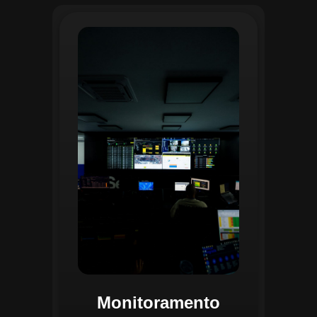
O monitoramento no CGI é realizado
24/7 por uma equipe dedicada que
acompanha em tempo real o
progresso das atividades
planejadas. Utilizando um videowall
central e sistemas de convergência
de dados, o CGI coleta e analisa
informações operacionais,
identificando gargalos, não
conformidades e oportunidades de
melhoria.
Monitoramento