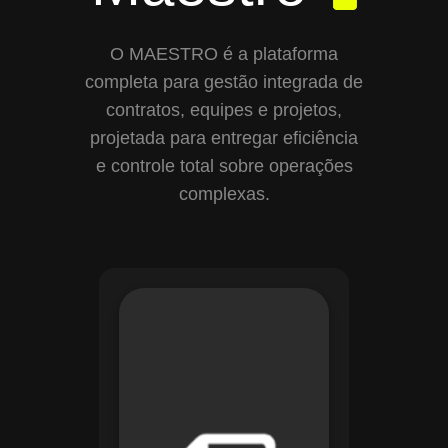
O MAESTRO é a plataforma
completa para gestão integrada de
contratos, equipes e projetos,
projetada para entregar eficiência
e controle total sobre operações
complexas.
Com o módulo de
Gestão de
Documentos, o
Maestro centraliza e
organiza toda a
documentação da
sua empresa,
permitindo controle
de versões, restrição