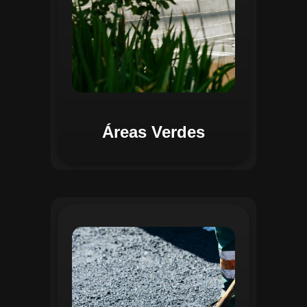
Áreas Verdes
Na Gestão de Pavimentação, o Regente
oferece ferramentas para mapear, avaliar
e monitorar a infraestrutura viária. O
sistema permite registrar condições dos
pavimentos, identificar áreas críticas e
planejar ações de manutenção preventiva
e corretiva. Com o auxílio do
geoprocessamento, é possível gerar