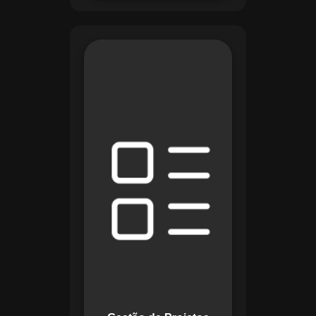
O módulo de Gestão
de Projetos do
Maestro combina
ferramentas como
cronogramas
detalhados e
gráficos de Gantt
para planejar e
acompanhar todas
as etapas de um
projeto. Ele permite
rastrear progresso,
alocar recursos e
gerenciar custos