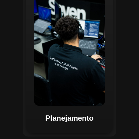
O planejamento dentro do CGI é
realizado por uma equipe
especializada que utiliza
ferramentas avançadas para
estruturar ordens de serviço, fluxos
de trabalho e parametrizações
operacionais. Essa etapa envolve a
análise detalhada de criticidade por
atividade, permitindo alocar
recursos de forma eficiente e
garantir que todas as ações estejam
alinhadas aos objetivos
estratégicos.
Planejamento