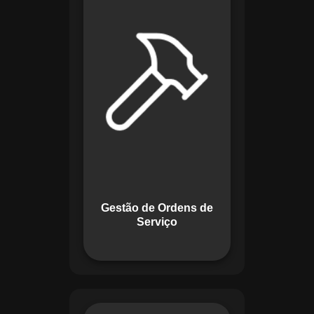
de lidar com tarefas
operacionais. Ele
permite criar,
monitorar e executar
ordens de serviço
com checklists
personalizados e
registros em tempo
real. Com
funcionalidades
como priorização de
tarefas e relatórios
Gestão de Ordens de
detalhados, o
Serviço
sistema melhora o
controle das
atividades.