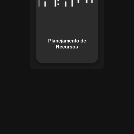
garante o uso
otimizado dos
recursos, evitando
gargalos ou
desperdícios,
Planejamento de
promovendo
Recursos
eficiência.