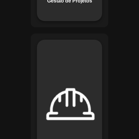
Gestão de Projetos
com eficiência.
O módulo de
Segurança e Saúde
no Trabalho do
Maestro organiza
registros de exames
e treinamentos,
automatiza alertas e
disponibiliza
relatórios detalhados
para auditorias,