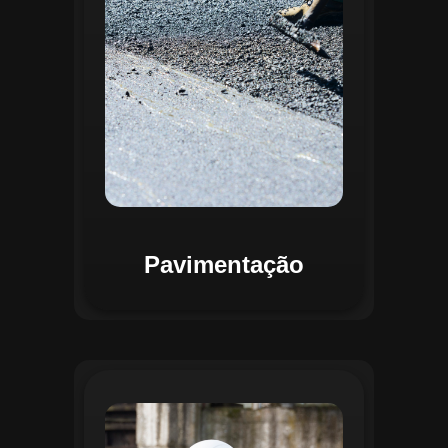
mapas detalhados que facilitam a
priorização de intervenções, otimizando
recursos e assegurando maior
durabilidade das vias. Relatórios
personalizáveis garantem transparência e
suporte na tomada de decisões
estratégicas.
Pavimentação
O módulo de Gestão de Drenagem do
Regente aplica o geoprocessamento para
mapear redes de drenagem subterrâneas
e superficiais. A plataforma permite