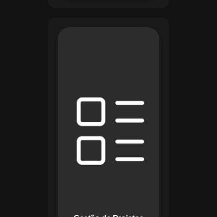
O módulo de Gestão
de Projetos do
Maestro combina
ferramentas como
cronogramas
detalhados e
gráficos de Gantt
para planejar e
acompanhar todas
as etapas de um
projeto. Ele permite
rastrear progresso,
alocar recursos e
gerenciar custos