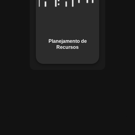
garante o uso
otimizado dos
recursos, evitando
gargalos ou
desperdícios,
Planejamento de
promovendo
Recursos
eficiência.