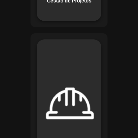
Gestão de Projetos
com eficiência.
O módulo de
Segurança e Saúde
no Trabalho do
Maestro organiza
registros de exames
e treinamentos,
automatiza alertas e
disponibiliza
relatórios detalhados
para auditorias,