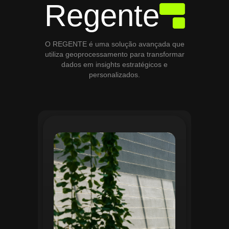
Regente
O REGENTE é uma solução avançada que
utiliza geoprocessamento para transformar
dados em insights estratégicos e
personalizados.
O módulo de Gestão de Áreas Verdes do
Regente aplica tecnologias avançadas de
geoprocessamento para mapear e
monitorar espaços verdes, registrando
localização, tipo de vegetação e estado
de conservação. Ele organiza fluxos de
manutenção e garante que as atividades
sejam realizadas de forma eficiente e
programada. Relatórios analíticos ajudam
a avaliar ações realizadas, promovendo a
sustentabilidade e o uso estratégico do
espaço urbano.