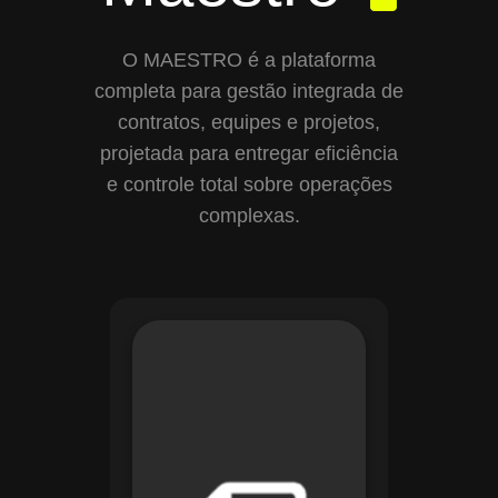
O MAESTRO é a plataforma
completa para gestão integrada de
contratos, equipes e projetos,
projetada para entregar eficiência
e controle total sobre operações
complexas.
Com o módulo de
Gestão de
Documentos, o
Maestro centraliza e
organiza toda a
documentação da
sua empresa,
permitindo controle
de versões, restrição