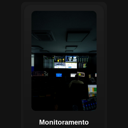
O monitoramento no CGI é realizado
24/7 por uma equipe dedicada que
acompanha em tempo real o
progresso das atividades
planejadas. Utilizando um videowall
central e sistemas de convergência
de dados, o CGI coleta e analisa
informações operacionais,
identificando gargalos, não
conformidades e oportunidades de
melhoria.
Monitoramento