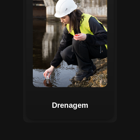
identificar pontos de alagamento, planejar
intervenções e monitorar a eficiência das
estruturas de drenagem. Com análises
baseadas em dados coletados, o sistema
contribui para o planejamento urbano
sustentável, reduzindo riscos de
enchentes e otimizando a alocação de
recursos. Relatórios visuais facilitam a
comunicação dos resultados e o
acompanhamento dos projetos de
melhoria.
Drenagem