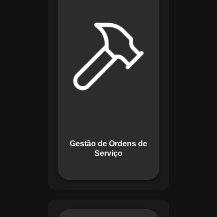
de lidar com tarefas
operacionais. Ele
permite criar,
monitorar e executar
ordens de serviço
com checklists
personalizados e
registros em tempo
real. Com
funcionalidades
como priorização de
tarefas e relatórios
Gestão de Ordens de
detalhados, o
Serviço
sistema melhora o
controle das
atividades.