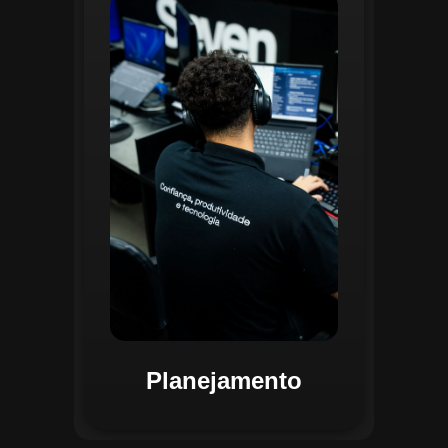
O planejamento dentro do CGI é
realizado por uma equipe
especializada que utiliza
ferramentas avançadas para
estruturar ordens de serviço, fluxos
de trabalho e parametrizações
operacionais. Essa etapa envolve a
análise detalhada de criticidade por
atividade, permitindo alocar
recursos de forma eficiente e
garantir que todas as ações estejam
alinhadas aos objetivos
estratégicos.
Planejamento