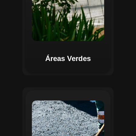
Áreas Verdes
Na Gestão de Pavimentação, o Regente
oferece ferramentas para mapear, avaliar
e monitorar a infraestrutura viária. O
sistema permite registrar condições dos
pavimentos, identificar áreas críticas e
planejar ações de manutenção preventiva
e corretiva. Com o auxílio do
geoprocessamento, é possível gerar