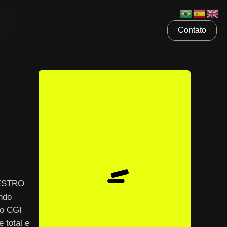
Contato
AESTRO
ndo
 o CGI
 total e