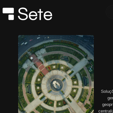
Soluç
ge
geopr
central