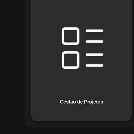
O módulo de Gestão de Projetos do
Maestro combina ferramentas como
cronogramas detalhados e gráficos de
Gantt para planejar e acompanhar
todas as etapas de um projeto. Ele
permite rastrear progresso, alocar
recursos e gerenciar custos com
eficiência.
Gestão de Projetos