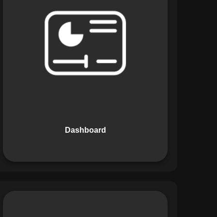
Os Dashboards do Maestro oferecem
uma visão consolidada e intuitiva dos
dados operacionais, apresentando
indicadores de desempenho e
informações estratégicas em tempo
real. Permite que gestores tomem
decisões informadas com rapidez e
segurança.
Dashboard