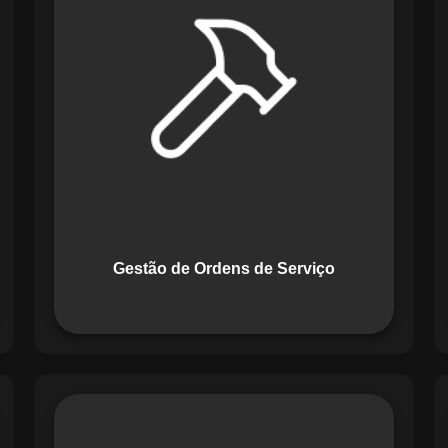
Serviço do Maestro revoluciona a
forma de lidar com tarefas
operacionais. Ele permite criar,
monitorar e executar ordens de serviço
com checklists personalizados e
registros em tempo real. Com
funcionalidades como priorização de
tarefas e relatórios detalhados, o
sistema melhora o controle das
atividades.
Gestão de Ordens de Serviço