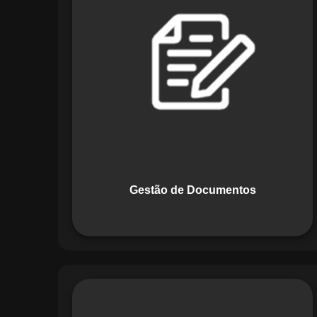
Documentos, o Maestro centraliza e
organiza toda a documentação da sua
empresa, permitindo controle de
versões, restrição de acessos e registro
de alterações. O sistema é projetado
para emitir alertas automáticos de
vencimentos e vincular documentos
diretamente a fluxos operacionais e
contratos, otimizando processos e
garantindo conformidade.
Gestão de Documentos