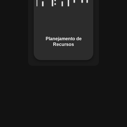
garante o uso
otimizado dos
recursos, evitando
gargalos ou
desperdícios,
Planejamento de
promovendo
Recursos
eficiência.