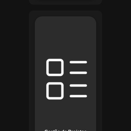
O módulo de Gestão
de Projetos do
Maestro combina
ferramentas como
cronogramas
detalhados e
gráficos de Gantt
para planejar e
acompanhar todas
as etapas de um
projeto. Ele permite
rastrear progresso,
alocar recursos e
gerenciar custos