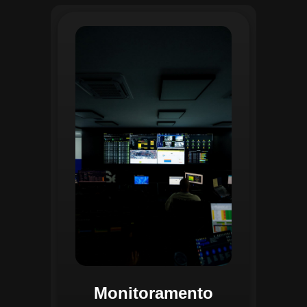
O monitoramento no CGI é realizado
24/7 por uma equipe dedicada que
acompanha em tempo real o
progresso das atividades
planejadas. Utilizando um videowall
central e sistemas de convergência
de dados, o CGI coleta e analisa
informações operacionais,
identificando gargalos, não
conformidades e oportunidades de
melhoria.
Monitoramento