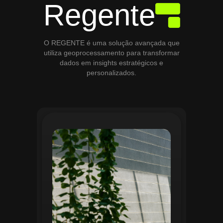
Regente
O REGENTE é uma solução avançada que
utiliza geoprocessamento para transformar
dados em insights estratégicos e
personalizados.
O módulo de Gestão de Áreas Verdes do
Regente aplica tecnologias avançadas de
geoprocessamento para mapear e
monitorar espaços verdes, registrando
localização, tipo de vegetação e estado
de conservação. Ele organiza fluxos de
manutenção e garante que as atividades
sejam realizadas de forma eficiente e
programada. Relatórios analíticos ajudam
a avaliar ações realizadas, promovendo a
sustentabilidade e o uso estratégico do
espaço urbano.