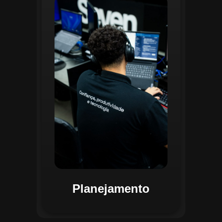
O planejamento dentro do CGI é
realizado por uma equipe
especializada que utiliza
ferramentas avançadas para
estruturar ordens de serviço, fluxos
de trabalho e parametrizações
operacionais. Essa etapa envolve a
análise detalhada de criticidade por
atividade, permitindo alocar
recursos de forma eficiente e
garantir que todas as ações estejam
alinhadas aos objetivos
estratégicos.
Planejamento