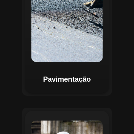
mapas detalhados que facilitam a
priorização de intervenções, otimizando
recursos e assegurando maior
durabilidade das vias. Relatórios
personalizáveis garantem transparência e
suporte na tomada de decisões
estratégicas.
Pavimentação
O módulo de Gestão de Drenagem do
Regente aplica o geoprocessamento para
mapear redes de drenagem subterrâneas
e superficiais. A plataforma permite