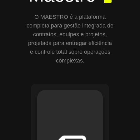
O MAESTRO é a plataforma
completa para gestão integrada de
contratos, equipes e projetos,
projetada para entregar eficiência
e controle total sobre operações
complexas.
Com o módulo de
Gestão de
Documentos, o
Maestro centraliza e
organiza toda a
documentação da
sua empresa,
permitindo controle
de versões, restrição