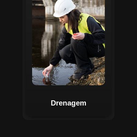
identificar pontos de alagamento, planejar
intervenções e monitorar a eficiência das
estruturas de drenagem. Com análises
baseadas em dados coletados, o sistema
contribui para o planejamento urbano
sustentável, reduzindo riscos de
enchentes e otimizando a alocação de
recursos. Relatórios visuais facilitam a
comunicação dos resultados e o
acompanhamento dos projetos de
melhoria.
Drenagem