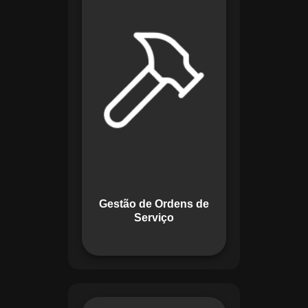
de lidar com tarefas
operacionais. Ele
permite criar,
monitorar e executar
ordens de serviço
com checklists
personalizados e
registros em tempo
real. Com
funcionalidades
como priorização de
tarefas e relatórios
Gestão de Ordens de
detalhados, o
Serviço
sistema melhora o
controle das
atividades.