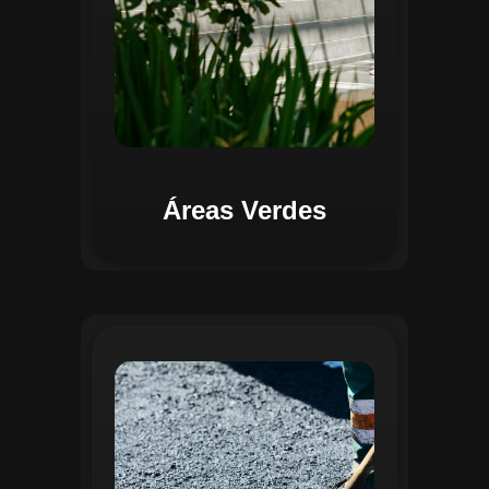
Áreas Verdes
Na Gestão de Pavimentação, o Regente
oferece ferramentas para mapear, avaliar
e monitorar a infraestrutura viária. O
sistema permite registrar condições dos
pavimentos, identificar áreas críticas e
planejar ações de manutenção preventiva
e corretiva. Com o auxílio do
geoprocessamento, é possível gerar