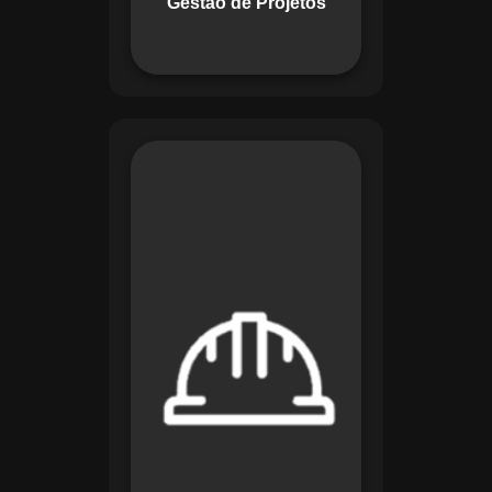
Gestão de Projetos
com eficiência.
O módulo de
Segurança e Saúde
no Trabalho do
Maestro organiza
registros de exames
e treinamentos,
automatiza alertas e
disponibiliza
relatórios detalhados
para auditorias,