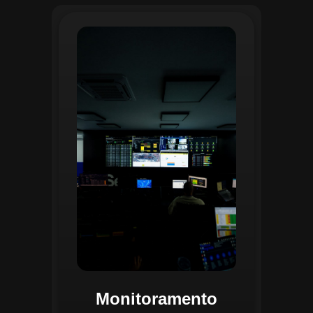
O monitoramento no CGI é realizado
24/7 por uma equipe dedicada que
acompanha em tempo real o
progresso das atividades
planejadas. Utilizando um videowall
central e sistemas de convergência
de dados, o CGI coleta e analisa
informações operacionais,
identificando gargalos, não
conformidades e oportunidades de
melhoria.
Monitoramento