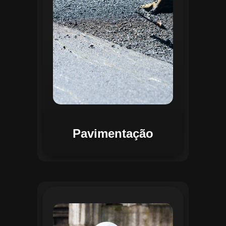
mapas detalhados que facilitam a
priorização de intervenções, otimizando
recursos e assegurando maior
durabilidade das vias. Relatórios
personalizáveis garantem transparência e
suporte na tomada de decisões
estratégicas.
Pavimentação
O módulo de Gestão de Drenagem do
Regente aplica o geoprocessamento para
mapear redes de drenagem subterrâneas
e superficiais. A plataforma permite