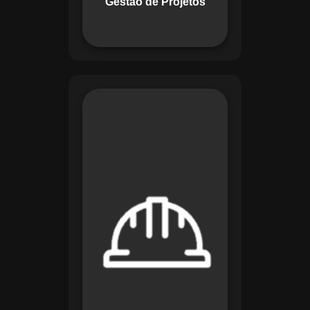
Gestão de Projetos
com eficiência.
O módulo de
Segurança e Saúde
no Trabalho do
Maestro organiza
registros de exames
e treinamentos,
automatiza alertas e
disponibiliza
relatórios detalhados
para auditorias,