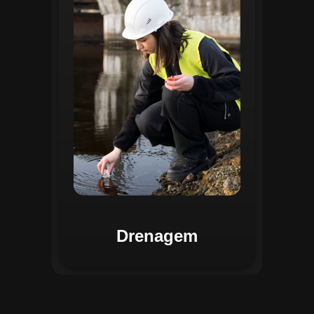
identificar pontos de alagamento, planejar
intervenções e monitorar a eficiência das
estruturas de drenagem. Com análises
baseadas em dados coletados, o sistema
contribui para o planejamento urbano
sustentável, reduzindo riscos de
enchentes e otimizando a alocação de
recursos. Relatórios visuais facilitam a
comunicação dos resultados e o
acompanhamento dos projetos de
melhoria.
Drenagem