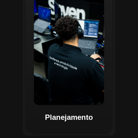
O planejamento dentro do CGI é
realizado por uma equipe
especializada que utiliza
ferramentas avançadas para
estruturar ordens de serviço, fluxos
de trabalho e parametrizações
operacionais. Essa etapa envolve a
análise detalhada de criticidade por
atividade, permitindo alocar
recursos de forma eficiente e
garantir que todas as ações estejam
alinhadas aos objetivos
estratégicos.
Planejamento