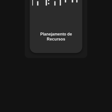
garante o uso
otimizado dos
recursos, evitando
gargalos ou
desperdícios,
Planejamento de
promovendo
Recursos
eficiência.