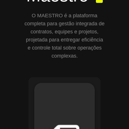
O MAESTRO é a plataforma
completa para gestão integrada de
contratos, equipes e projetos,
projetada para entregar eficiência
e controle total sobre operações
complexas.
Com o módulo de
Gestão de
Documentos, o
Maestro centraliza e
organiza toda a
documentação da
sua empresa,
permitindo controle
de versões, restrição