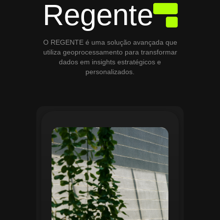
Regente
O REGENTE é uma solução avançada que
utiliza geoprocessamento para transformar
dados em insights estratégicos e
personalizados.
O módulo de Gestão de Áreas Verdes do
Regente aplica tecnologias avançadas de
geoprocessamento para mapear e
monitorar espaços verdes, registrando
localização, tipo de vegetação e estado
de conservação. Ele organiza fluxos de
manutenção e garante que as atividades
sejam realizadas de forma eficiente e
programada. Relatórios analíticos ajudam
a avaliar ações realizadas, promovendo a
sustentabilidade e o uso estratégico do
espaço urbano.