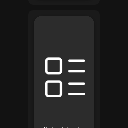
O módulo de Gestão
de Projetos do
Maestro combina
ferramentas como
cronogramas
detalhados e
gráficos de Gantt
para planejar e
acompanhar todas
as etapas de um
projeto. Ele permite
rastrear progresso,
alocar recursos e
gerenciar custos