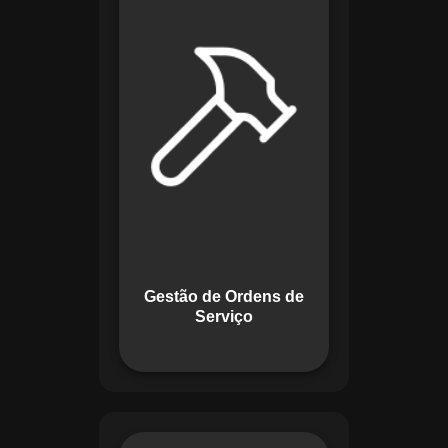
de lidar com tarefas
operacionais. Ele
permite criar,
monitorar e executar
ordens de serviço
com checklists
personalizados e
registros em tempo
real. Com
funcionalidades
como priorização de
tarefas e relatórios
Gestão de Ordens de
detalhados, o
Serviço
sistema melhora o
controle das
atividades.