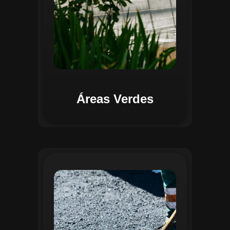
Áreas Verdes
Na Gestão de Pavimentação, o Regente
oferece ferramentas para mapear, avaliar
e monitorar a infraestrutura viária. O
sistema permite registrar condições dos
pavimentos, identificar áreas críticas e
planejar ações de manutenção preventiva
e corretiva. Com o auxílio do
geoprocessamento, é possível gerar