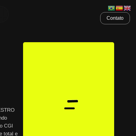
Contato
AESTRO
ndo
 o CGI
 total e