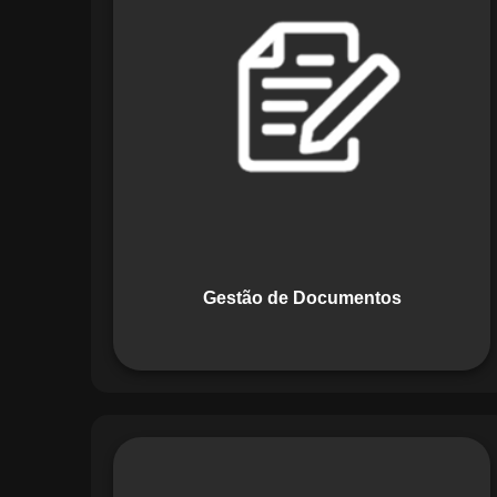
Documentos, o Maestro centraliza e
organiza toda a documentação da sua
empresa, permitindo controle de
versões, restrição de acessos e registro
de alterações. O sistema é projetado
para emitir alertas automáticos de
vencimentos e vincular documentos
diretamente a fluxos operacionais e
contratos, otimizando processos e
garantindo conformidade.
Gestão de Documentos