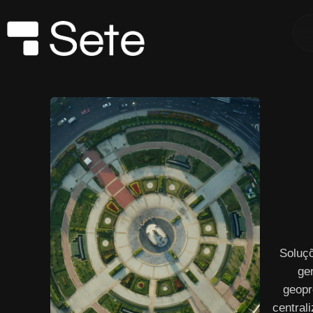
Soluç
ge
geopr
central