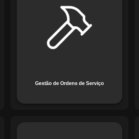
Serviço do Maestro revoluciona a
forma de lidar com tarefas
operacionais. Ele permite criar,
monitorar e executar ordens de serviço
com checklists personalizados e
registros em tempo real. Com
funcionalidades como priorização de
tarefas e relatórios detalhados, o
sistema melhora o controle das
atividades.
Gestão de Ordens de Serviço