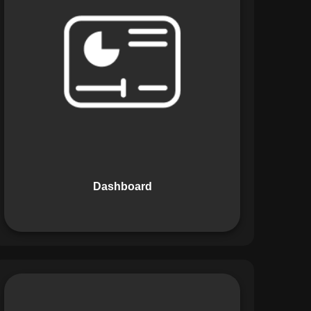
Os Dashboards do Maestro oferecem
uma visão consolidada e intuitiva dos
dados operacionais, apresentando
indicadores de desempenho e
informações estratégicas em tempo
real. Permite que gestores tomem
decisões informadas com rapidez e
segurança.
Dashboard