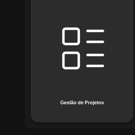
O módulo de Gestão de Projetos do
Maestro combina ferramentas como
cronogramas detalhados e gráficos de
Gantt para planejar e acompanhar
todas as etapas de um projeto. Ele
permite rastrear progresso, alocar
recursos e gerenciar custos com
eficiência.
Gestão de Projetos