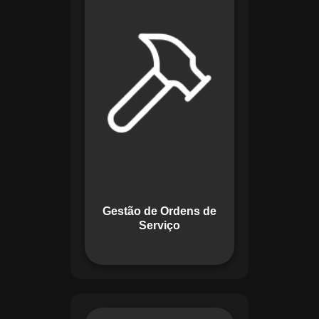
de lidar com tarefas
operacionais. Ele
permite criar,
monitorar e executar
ordens de serviço
com checklists
personalizados e
registros em tempo
real. Com
funcionalidades
como priorização de
tarefas e relatórios
Gestão de Ordens de
detalhados, o
Serviço
sistema melhora o
controle das
atividades.