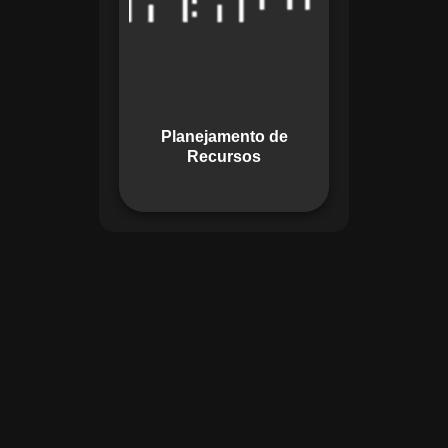
garante o uso
otimizado dos
recursos, evitando
gargalos ou
desperdícios,
Planejamento de
promovendo
Recursos
eficiência.