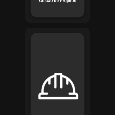
Gestão de Projetos
com eficiência.
O módulo de
Segurança e Saúde
no Trabalho do
Maestro organiza
registros de exames
e treinamentos,
automatiza alertas e
disponibiliza
relatórios detalhados
para auditorias,