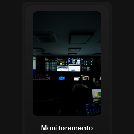
O monitoramento no CGI é realizado
24/7 por uma equipe dedicada que
acompanha em tempo real o
progresso das atividades
planejadas. Utilizando um videowall
central e sistemas de convergência
de dados, o CGI coleta e analisa
informações operacionais,
identificando gargalos, não
conformidades e oportunidades de
melhoria.
Monitoramento