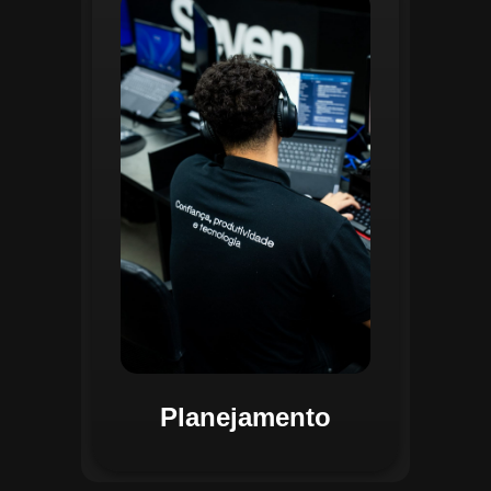
O planejamento dentro do CGI é
realizado por uma equipe
especializada que utiliza
ferramentas avançadas para
estruturar ordens de serviço, fluxos
de trabalho e parametrizações
operacionais. Essa etapa envolve a
análise detalhada de criticidade por
atividade, permitindo alocar
recursos de forma eficiente e
garantir que todas as ações estejam
alinhadas aos objetivos
estratégicos.
Planejamento