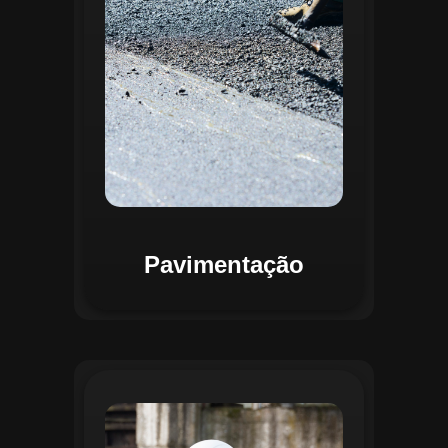
mapas detalhados que facilitam a
priorização de intervenções, otimizando
recursos e assegurando maior
durabilidade das vias. Relatórios
personalizáveis garantem transparência e
suporte na tomada de decisões
estratégicas.
Pavimentação
O módulo de Gestão de Drenagem do
Regente aplica o geoprocessamento para
mapear redes de drenagem subterrâneas
e superficiais. A plataforma permite