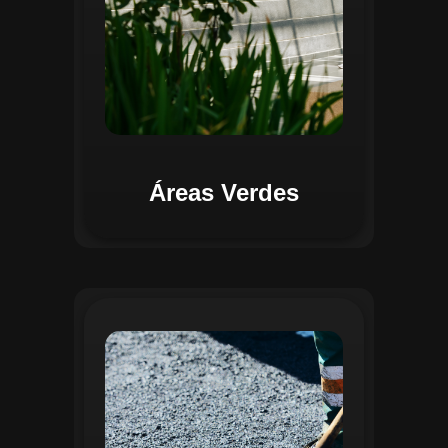
Áreas Verdes
Na Gestão de Pavimentação, o Regente
oferece ferramentas para mapear, avaliar
e monitorar a infraestrutura viária. O
sistema permite registrar condições dos
pavimentos, identificar áreas críticas e
planejar ações de manutenção preventiva
e corretiva. Com o auxílio do
geoprocessamento, é possível gerar