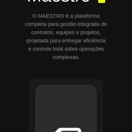
O MAESTRO é a plataforma
completa para gestão integrada de
contratos, equipes e projetos,
projetada para entregar eficiência
e controle total sobre operações
complexas.
Com o módulo de
Gestão de
Documentos, o
Maestro centraliza e
organiza toda a
documentação da
sua empresa,
permitindo controle
de versões, restrição