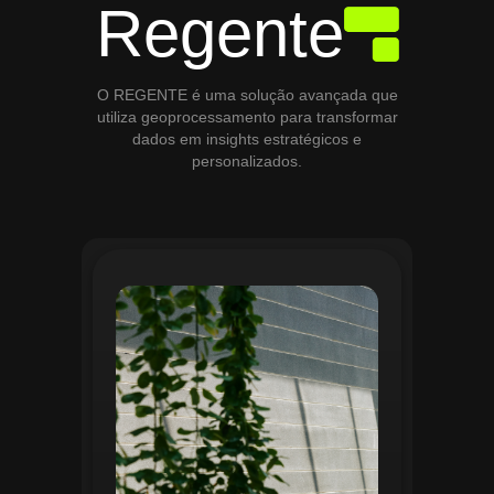
Regente
O REGENTE é uma solução avançada que
utiliza geoprocessamento para transformar
dados em insights estratégicos e
personalizados.
O módulo de Gestão de Áreas Verdes do
Regente aplica tecnologias avançadas de
geoprocessamento para mapear e
monitorar espaços verdes, registrando
localização, tipo de vegetação e estado
de conservação. Ele organiza fluxos de
manutenção e garante que as atividades
sejam realizadas de forma eficiente e
programada. Relatórios analíticos ajudam
a avaliar ações realizadas, promovendo a
sustentabilidade e o uso estratégico do
espaço urbano.