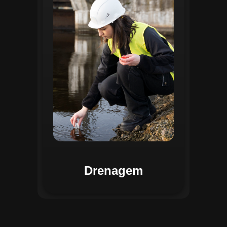
identificar pontos de alagamento, planejar
intervenções e monitorar a eficiência das
estruturas de drenagem. Com análises
baseadas em dados coletados, o sistema
contribui para o planejamento urbano
sustentável, reduzindo riscos de
enchentes e otimizando a alocação de
recursos. Relatórios visuais facilitam a
comunicação dos resultados e o
acompanhamento dos projetos de
melhoria.
Drenagem