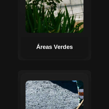
Áreas Verdes
Na Gestão de Pavimentação, o Regente
oferece ferramentas para mapear, avaliar
e monitorar a infraestrutura viária. O
sistema permite registrar condições dos
pavimentos, identificar áreas críticas e
planejar ações de manutenção preventiva
e corretiva. Com o auxílio do
geoprocessamento, é possível gerar