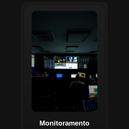
O monitoramento no CGI é realizado
24/7 por uma equipe dedicada que
acompanha em tempo real o
progresso das atividades
planejadas. Utilizando um videowall
central e sistemas de convergência
de dados, o CGI coleta e analisa
informações operacionais,
identificando gargalos, não
conformidades e oportunidades de
melhoria.
Monitoramento