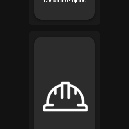
Gestão de Projetos
com eficiência.
O módulo de
Segurança e Saúde
no Trabalho do
Maestro organiza
registros de exames
e treinamentos,
automatiza alertas e
disponibiliza
relatórios detalhados
para auditorias,