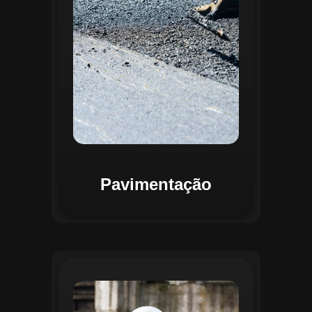
mapas detalhados que facilitam a
priorização de intervenções, otimizando
recursos e assegurando maior
durabilidade das vias. Relatórios
personalizáveis garantem transparência e
suporte na tomada de decisões
estratégicas.
Pavimentação
O módulo de Gestão de Drenagem do
Regente aplica o geoprocessamento para
mapear redes de drenagem subterrâneas
e superficiais. A plataforma permite