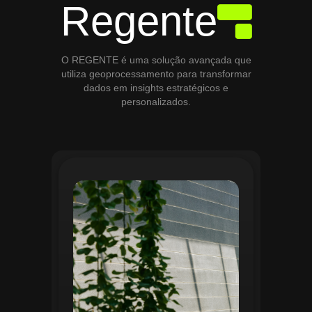
Regente
O REGENTE é uma solução avançada que
utiliza geoprocessamento para transformar
dados em insights estratégicos e
personalizados.
O módulo de Gestão de Áreas Verdes do
Regente aplica tecnologias avançadas de
geoprocessamento para mapear e
monitorar espaços verdes, registrando
localização, tipo de vegetação e estado
de conservação. Ele organiza fluxos de
manutenção e garante que as atividades
sejam realizadas de forma eficiente e
programada. Relatórios analíticos ajudam
a avaliar ações realizadas, promovendo a
sustentabilidade e o uso estratégico do
espaço urbano.