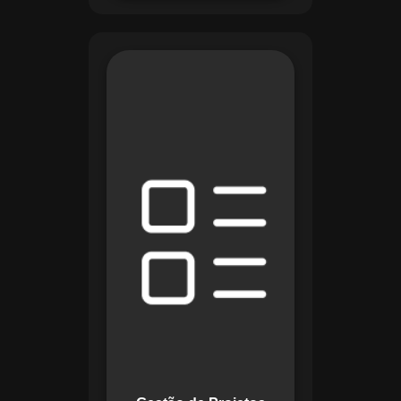
O módulo de Gestão
de Projetos do
Maestro combina
ferramentas como
cronogramas
detalhados e
gráficos de Gantt
para planejar e
acompanhar todas
as etapas de um
projeto. Ele permite
rastrear progresso,
alocar recursos e
gerenciar custos