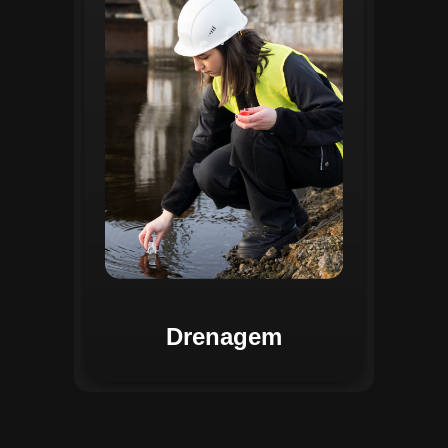
identificar pontos de alagamento, planejar
intervenções e monitorar a eficiência das
estruturas de drenagem. Com análises
baseadas em dados coletados, o sistema
contribui para o planejamento urbano
sustentável, reduzindo riscos de
enchentes e otimizando a alocação de
recursos. Relatórios visuais facilitam a
comunicação dos resultados e o
acompanhamento dos projetos de
melhoria.
Drenagem