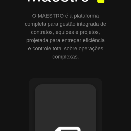
O MAESTRO é a plataforma
completa para gestão integrada de
contratos, equipes e projetos,
projetada para entregar eficiência
e controle total sobre operações
complexas.
Com o módulo de
Gestão de
Documentos, o
Maestro centraliza e
organiza toda a
documentação da
sua empresa,
permitindo controle
de versões, restrição