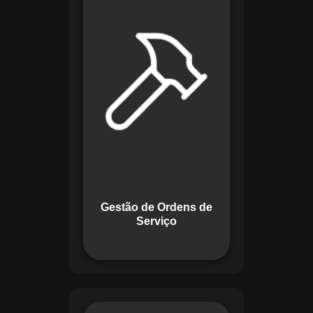
de lidar com tarefas
operacionais. Ele
permite criar,
monitorar e executar
ordens de serviço
com checklists
personalizados e
registros em tempo
real. Com
funcionalidades
como priorização de
tarefas e relatórios
Gestão de Ordens de
detalhados, o
Serviço
sistema melhora o
controle das
atividades.