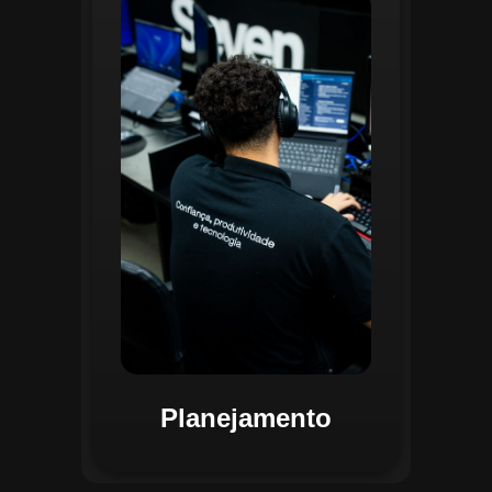
O planejamento dentro do CGI é
realizado por uma equipe
especializada que utiliza
ferramentas avançadas para
estruturar ordens de serviço, fluxos
de trabalho e parametrizações
operacionais. Essa etapa envolve a
análise detalhada de criticidade por
atividade, permitindo alocar
recursos de forma eficiente e
garantir que todas as ações estejam
alinhadas aos objetivos
estratégicos.
Planejamento