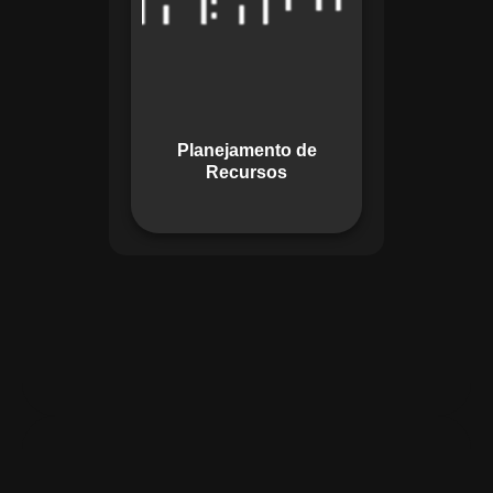
garante o uso
otimizado dos
recursos, evitando
gargalos ou
desperdícios,
Planejamento de
promovendo
Recursos
eficiência.