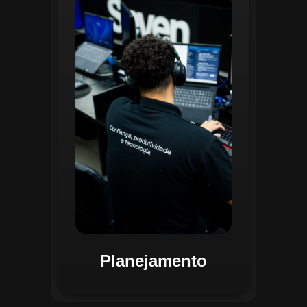
O planejamento dentro do CGI é
realizado por uma equipe
especializada que utiliza
ferramentas avançadas para
estruturar ordens de serviço, fluxos
de trabalho e parametrizações
operacionais. Essa etapa envolve a
análise detalhada de criticidade por
atividade, permitindo alocar
recursos de forma eficiente e
garantir que todas as ações estejam
alinhadas aos objetivos
estratégicos.
Planejamento