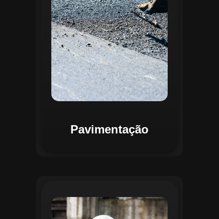
mapas detalhados que facilitam a
priorização de intervenções, otimizando
recursos e assegurando maior
durabilidade das vias. Relatórios
personalizáveis garantem transparência e
suporte na tomada de decisões
estratégicas.
Pavimentação
O módulo de Gestão de Drenagem do
Regente aplica o geoprocessamento para
mapear redes de drenagem subterrâneas
e superficiais. A plataforma permite