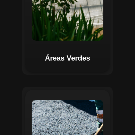
Áreas Verdes
Na Gestão de Pavimentação, o Regente
oferece ferramentas para mapear, avaliar
e monitorar a infraestrutura viária. O
sistema permite registrar condições dos
pavimentos, identificar áreas críticas e
planejar ações de manutenção preventiva
e corretiva. Com o auxílio do
geoprocessamento, é possível gerar