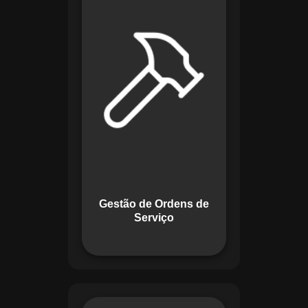
de lidar com tarefas
operacionais. Ele
permite criar,
monitorar e executar
ordens de serviço
com checklists
personalizados e
registros em tempo
real. Com
funcionalidades
como priorização de
tarefas e relatórios
Gestão de Ordens de
detalhados, o
Serviço
sistema melhora o
controle das
atividades.