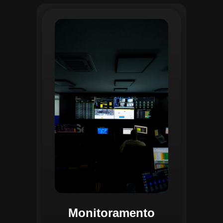
O monitoramento no CGI é realizado
24/7 por uma equipe dedicada que
acompanha em tempo real o
progresso das atividades
planejadas. Utilizando um videowall
central e sistemas de convergência
de dados, o CGI coleta e analisa
informações operacionais,
identificando gargalos, não
conformidades e oportunidades de
melhoria.
Monitoramento