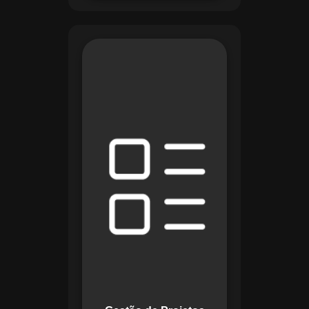
O módulo de Gestão
de Projetos do
Maestro combina
ferramentas como
cronogramas
detalhados e
gráficos de Gantt
para planejar e
acompanhar todas
as etapas de um
projeto. Ele permite
rastrear progresso,
alocar recursos e
gerenciar custos