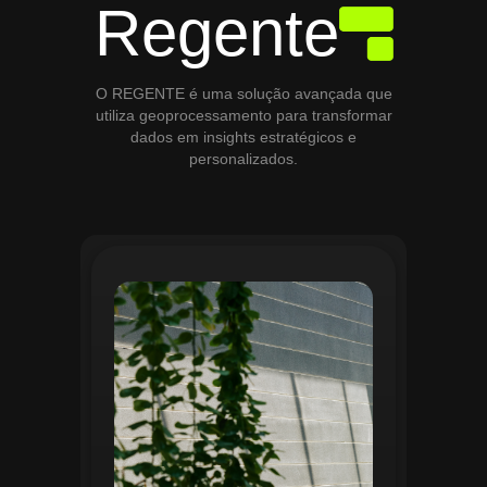
Regente
O REGENTE é uma solução avançada que
utiliza geoprocessamento para transformar
dados em insights estratégicos e
personalizados.
O módulo de Gestão de Áreas Verdes do
Regente aplica tecnologias avançadas de
geoprocessamento para mapear e
monitorar espaços verdes, registrando
localização, tipo de vegetação e estado
de conservação. Ele organiza fluxos de
manutenção e garante que as atividades
sejam realizadas de forma eficiente e
programada. Relatórios analíticos ajudam
a avaliar ações realizadas, promovendo a
sustentabilidade e o uso estratégico do
espaço urbano.