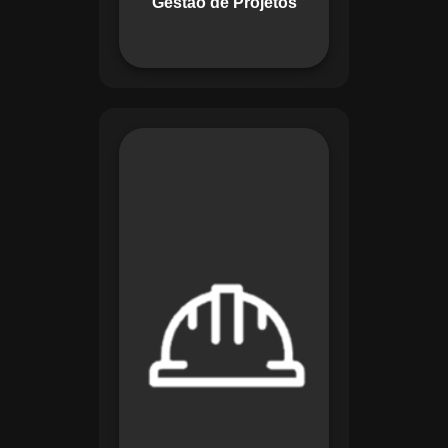
Gestão de Projetos
com eficiência.
O módulo de
Segurança e Saúde
no Trabalho do
Maestro organiza
registros de exames
e treinamentos,
automatiza alertas e
disponibiliza
relatórios detalhados
para auditorias,