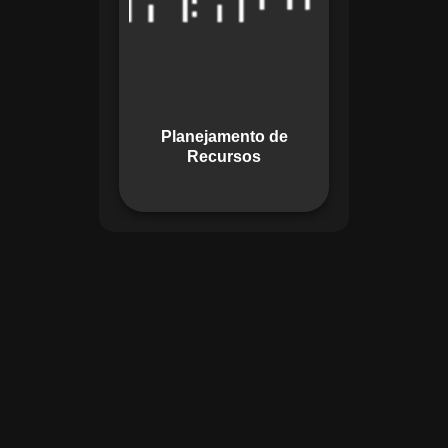
garante o uso
otimizado dos
recursos, evitando
gargalos ou
desperdícios,
Planejamento de
promovendo
Recursos
eficiência.