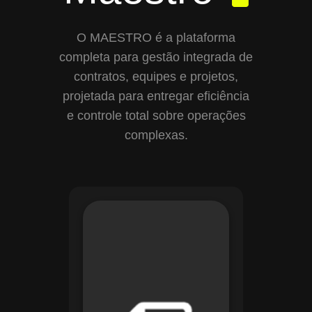
O MAESTRO é a plataforma
completa para gestão integrada de
contratos, equipes e projetos,
projetada para entregar eficiência
e controle total sobre operações
complexas.
Com o módulo de
Gestão de
Documentos, o
Maestro centraliza e
organiza toda a
documentação da
sua empresa,
permitindo controle
de versões, restrição