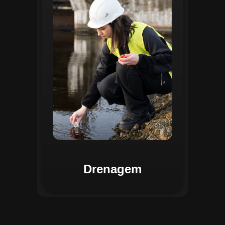
identificar pontos de alagamento, planejar
intervenções e monitorar a eficiência das
estruturas de drenagem. Com análises
baseadas em dados coletados, o sistema
contribui para o planejamento urbano
sustentável, reduzindo riscos de
enchentes e otimizando a alocação de
recursos. Relatórios visuais facilitam a
comunicação dos resultados e o
acompanhamento dos projetos de
melhoria.
Drenagem