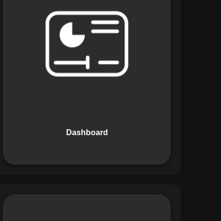
Os Dashboards do Maestro oferecem
uma visão consolidada e intuitiva dos
dados operacionais, apresentando
indicadores de desempenho e
informações estratégicas em tempo
real. Permite que gestores tomem
decisões informadas com rapidez e
segurança.
Dashboard