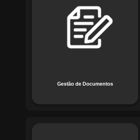
Documentos, o Maestro centraliza e
organiza toda a documentação da sua
empresa, permitindo controle de
versões, restrição de acessos e registro
de alterações. O sistema é projetado
para emitir alertas automáticos de
vencimentos e vincular documentos
diretamente a fluxos operacionais e
contratos, otimizando processos e
garantindo conformidade.
Gestão de Documentos