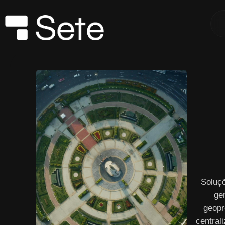
Soluç
ge
geopr
central