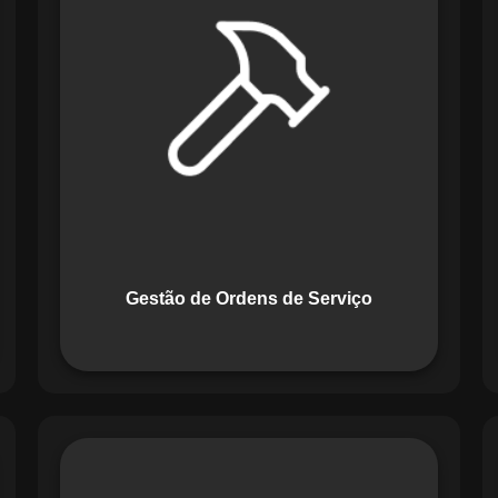
Serviço do Maestro revoluciona a
forma de lidar com tarefas
operacionais. Ele permite criar,
monitorar e executar ordens de serviço
com checklists personalizados e
registros em tempo real. Com
funcionalidades como priorização de
tarefas e relatórios detalhados, o
sistema melhora o controle das
atividades.
Gestão de Ordens de Serviço