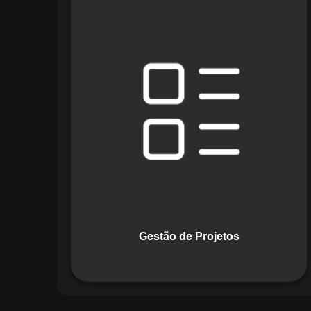
O módulo de Gestão de Projetos do
Maestro combina ferramentas como
cronogramas detalhados e gráficos de
Gantt para planejar e acompanhar
todas as etapas de um projeto. Ele
permite rastrear progresso, alocar
recursos e gerenciar custos com
eficiência.
Gestão de Projetos