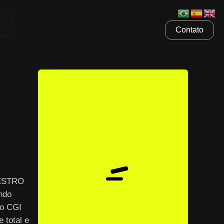
Contato
AESTRO
ndo
 o CGI
 total e