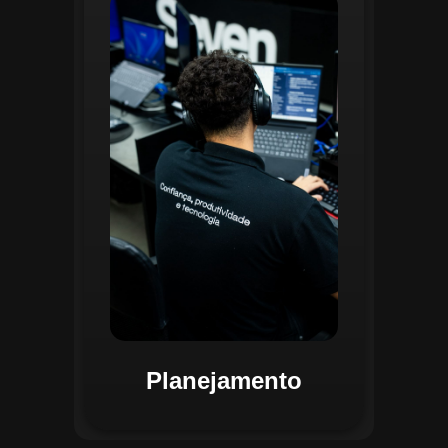
O planejamento dentro do CGI é
realizado por uma equipe
especializada que utiliza
ferramentas avançadas para
estruturar ordens de serviço, fluxos
de trabalho e parametrizações
operacionais. Essa etapa envolve a
análise detalhada de criticidade por
atividade, permitindo alocar
recursos de forma eficiente e
garantir que todas as ações estejam
alinhadas aos objetivos
estratégicos.
Planejamento