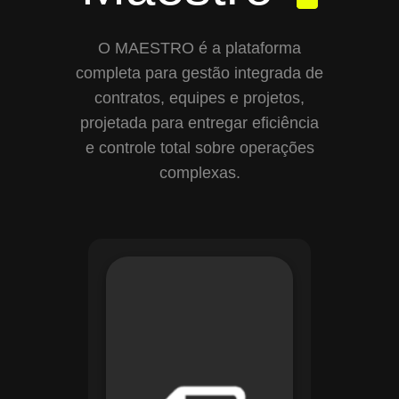
O MAESTRO é a plataforma
completa para gestão integrada de
contratos, equipes e projetos,
projetada para entregar eficiência
e controle total sobre operações
complexas.
Com o módulo de
Gestão de
Documentos, o
Maestro centraliza e
organiza toda a
documentação da
sua empresa,
permitindo controle
de versões, restrição