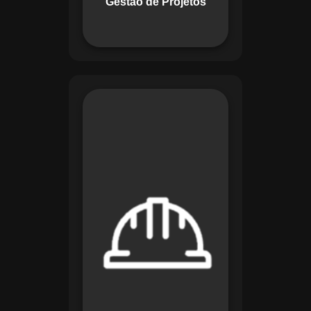
Gestão de Projetos
com eficiência.
O módulo de
Segurança e Saúde
no Trabalho do
Maestro organiza
registros de exames
e treinamentos,
automatiza alertas e
disponibiliza
relatórios detalhados
para auditorias,