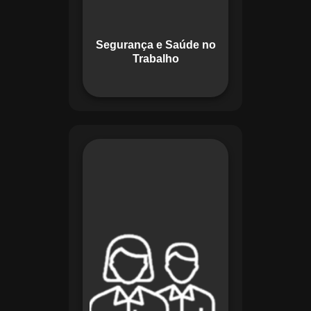
promovendo um
ambiente de trabalho
seguro e organizado.
Segurança e Saúde no
Trabalho
O módulo de
Planejamento de
Recursos do
Maestro oferece uma
abordagem
estratégica para
alocar pessoas,
equipamentos e
materiais. Ele