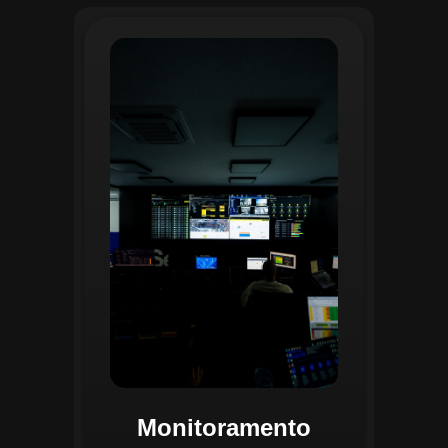
O monitoramento no CGI é realizado
24/7 por uma equipe dedicada que
acompanha em tempo real o
progresso das atividades
planejadas. Utilizando um videowall
central e sistemas de convergência
de dados, o CGI coleta e analisa
informações operacionais,
identificando gargalos, não
conformidades e oportunidades de
melhoria.
Monitoramento