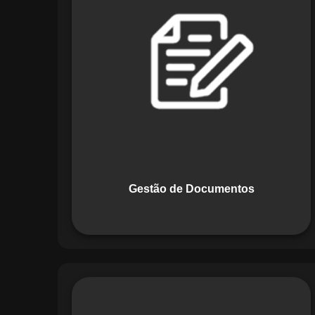
Documentos, o Maestro centraliza e
organiza toda a documentação da sua
empresa, permitindo controle de
versões, restrição de acessos e registro
de alterações. O sistema é projetado
para emitir alertas automáticos de
vencimentos e vincular documentos
diretamente a fluxos operacionais e
contratos, otimizando processos e
garantindo conformidade.
Gestão de Documentos