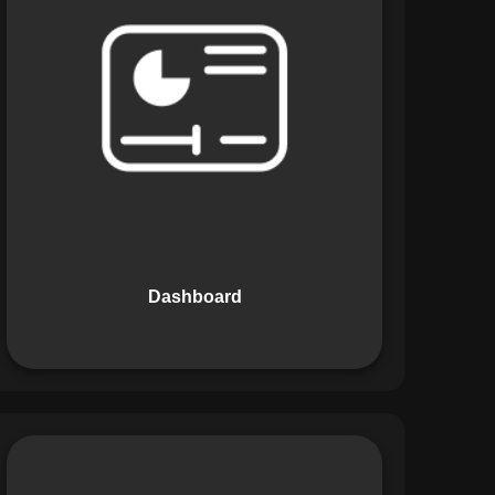
Os Dashboards do Maestro oferecem
uma visão consolidada e intuitiva dos
dados operacionais, apresentando
indicadores de desempenho e
informações estratégicas em tempo
real. Permite que gestores tomem
decisões informadas com rapidez e
segurança.
Dashboard