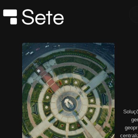
Soluç
ge
geopr
central