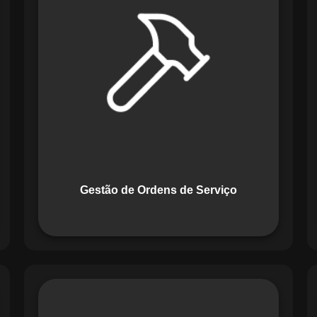
Serviço do Maestro revoluciona a
forma de lidar com tarefas
operacionais. Ele permite criar,
monitorar e executar ordens de serviço
com checklists personalizados e
registros em tempo real. Com
funcionalidades como priorização de
tarefas e relatórios detalhados, o
sistema melhora o controle das
atividades.
Gestão de Ordens de Serviço