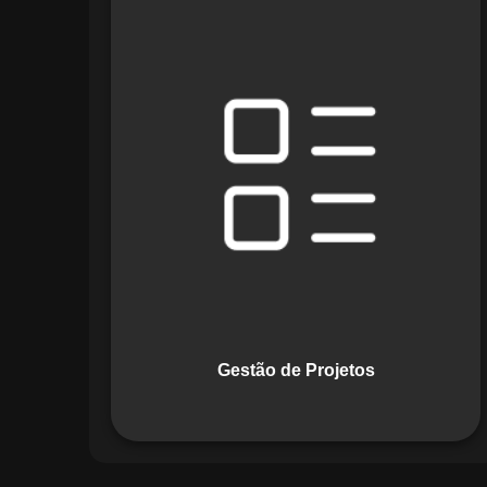
O módulo de Gestão de Projetos do
Maestro combina ferramentas como
cronogramas detalhados e gráficos de
Gantt para planejar e acompanhar
todas as etapas de um projeto. Ele
permite rastrear progresso, alocar
recursos e gerenciar custos com
eficiência.
Gestão de Projetos