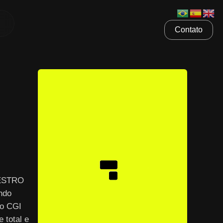
Contato
AESTRO
ndo
 o CGI
 total e