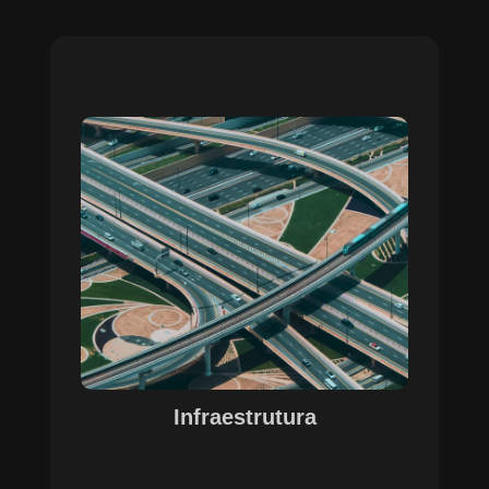
Sobre o Case Infraestrutura
A parceria no gerenciamento de infraestruturas
urbanas destacou a capacidade da SETE em
personalizar soluções tecnológicas para gestão
pública. Com o apoio do Regente e ferramentas
de geoprocessamento, sistemas foram
desenvolvidos para o gerenciamento de
pavimentações, áreas verdes e redes de
drenagem, permitindo maior eficiência, controle e
precisão na execução das operações.
Infraestrutura