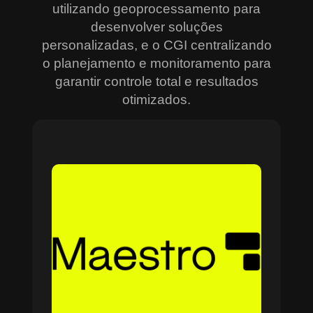
utilizando geoprocessamento para
desenvolver soluções
personalizadas, e o CGI centralizando
o planejamento e monitoramento para
garantir controle total e resultados
otimizados.
Sobre o Maestro
O Maestro é a solução definitiva para gerenciar
contratos, equipes, projetos e processos
empresariais de forma integrada e eficiente. Ideal
para empresas que enfrentam dificuldades em
centralizar informações e acompanhar o
progresso de atividades críticas, o sistema
combina tecnologia de ponta e acessibilidade,
com acesso via nuvem e aplicativos mobile. O
Maestro facilita desde o planejamento estratégico