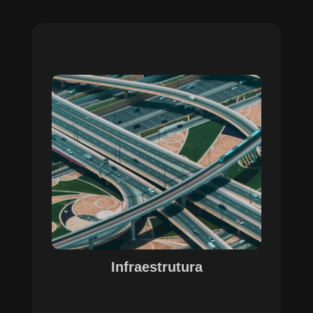
Sobre o Case Infraestrutura
A parceria no gerenciamento de infraestruturas
urbanas destacou a capacidade da SETE em
personalizar soluções tecnológicas para gestão
pública. Com o apoio do Regente e ferramentas
de geoprocessamento, sistemas foram
desenvolvidos para o gerenciamento de
pavimentações, áreas verdes e redes de
drenagem, permitindo maior eficiência, controle e
precisão na execução das operações.
Infraestrutura