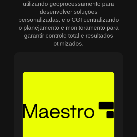
utilizando geoprocessamento para
desenvolver soluções
personalizadas, e o CGI centralizando
o planejamento e monitoramento para
garantir controle total e resultados
otimizados.
Sobre o Maestro
O Maestro é a solução definitiva para gerenciar
contratos, equipes, projetos e processos
empresariais de forma integrada e eficiente. Ideal
para empresas que enfrentam dificuldades em
centralizar informações e acompanhar o
progresso de atividades críticas, o sistema
combina tecnologia de ponta e acessibilidade,
com acesso via nuvem e aplicativos mobile. O
Maestro facilita desde o planejamento estratégico