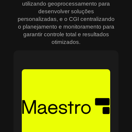
utilizando geoprocessamento para
desenvolver soluções
personalizadas, e o CGI centralizando
o planejamento e monitoramento para
garantir controle total e resultados
otimizados.
Sobre o Maestro
O Maestro é a solução definitiva para gerenciar
contratos, equipes, projetos e processos
empresariais de forma integrada e eficiente. Ideal
para empresas que enfrentam dificuldades em
centralizar informações e acompanhar o
progresso de atividades críticas, o sistema
combina tecnologia de ponta e acessibilidade,
com acesso via nuvem e aplicativos mobile. O
Maestro facilita desde o planejamento estratégico