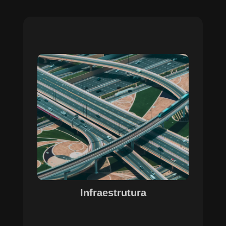
Sobre o Case Infraestrutura
A parceria no gerenciamento de infraestruturas
urbanas destacou a capacidade da SETE em
personalizar soluções tecnológicas para gestão
pública. Com o apoio do Regente e ferramentas
de geoprocessamento, sistemas foram
desenvolvidos para o gerenciamento de
pavimentações, áreas verdes e redes de
drenagem, permitindo maior eficiência, controle e
precisão na execução das operações.
Infraestrutura