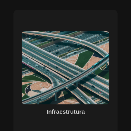
Sobre o Case Infraestrutura
A parceria no gerenciamento de infraestruturas
urbanas destacou a capacidade da SETE em
personalizar soluções tecnológicas para gestão
pública. Com o apoio do Regente e ferramentas
de geoprocessamento, sistemas foram
desenvolvidos para o gerenciamento de
pavimentações, áreas verdes e redes de
drenagem, permitindo maior eficiência, controle e
precisão na execução das operações.
Infraestrutura