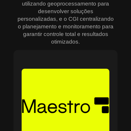
utilizando geoprocessamento para
desenvolver soluções
personalizadas, e o CGI centralizando
o planejamento e monitoramento para
garantir controle total e resultados
otimizados.
Sobre o Maestro
O Maestro é a solução definitiva para gerenciar
contratos, equipes, projetos e processos
empresariais de forma integrada e eficiente. Ideal
para empresas que enfrentam dificuldades em
centralizar informações e acompanhar o
progresso de atividades críticas, o sistema
combina tecnologia de ponta e acessibilidade,
com acesso via nuvem e aplicativos mobile. O
Maestro facilita desde o planejamento estratégico