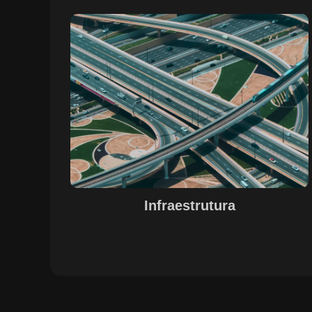
Sobre o Case Infraestrutura
A parceria no gerenciamento de infraestruturas urbana
destacou a capacidade da SETE em personalizar
soluções tecnológicas para gestão pública. Com o apoi
do Regente e ferramentas de geoprocessamento,
sistemas foram desenvolvidos para o gerenciamento d
pavimentações, áreas verdes e redes de drenagem,
permitindo maior eficiência, controle e precisão na
execução das operações.
Infraestrutura