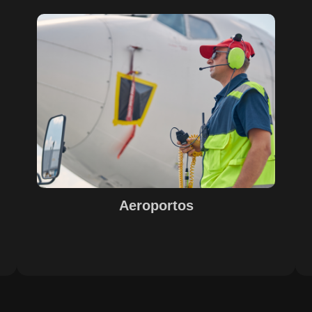
Sobre o Case Aeroportos
A parceria entre SECURITY, EPS, Juiz de Fora e SETE,
s
com o suporte do Maestro, trouxe soluções inovadoras
para o sucesso na gestão e operação de aeroportos. A
o
implementação de tecnologias avançadas garantiu
eficiência e excelência nos resultados, com destaque
e
para o controle de acesso, limpeza e conservação,
segurança e otimização de processos operacionais. A
digitalização e automação de processos internos
proporcionaram agilidade e precisão nas operações.
Aeroportos