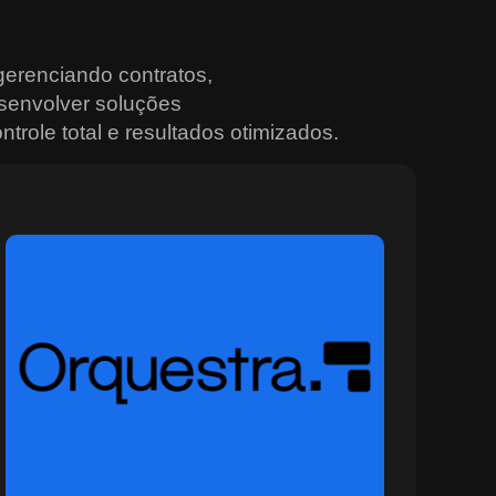
erenciando contratos,
senvolver soluções
trole total e resultados otimizados.
Sobre o Orquestra
O Orquestra é a plataforma ideal para quem busca
controle total e integração nas operações urbanas e
institucionais. Desenvolvida para ambientes
multiagência, ela conecta sistemas, sensores e equipes
em tempo real, promovendo decisões mais rápidas e
eficazes. Com recursos avançados de monitoramento,
painéis situacionais e geração automática de alertas, o
Orquestra permite planejar, rastrear e coordenar ações
com alto nível de precisão e segurança. Ideal para
setores que operam em cenários dinâmicos, como