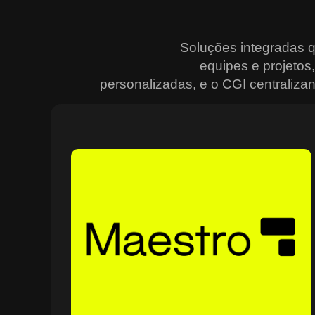
Soluções integradas 
equipes e projeto
personalizadas, e o CGI centralizan
Sobre o Maestro
O Maestro é a solução definitiva para gerenciar
contratos, equipes, projetos e processos empresariais
de forma integrada e eficiente. Ideal para empresas qu
enfrentam dificuldades em centralizar informações e
acompanhar o progresso de atividades críticas, o
sistema combina tecnologia de ponta e acessibilidade,
com acesso via nuvem e aplicativos mobile. O Maestro
facilita desde o planejamento estratégico até a execuçã
no campo, utilizando dashboards interativos e