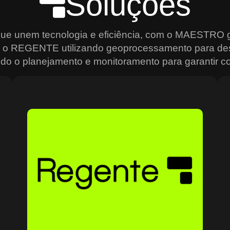
Soluções
que unem tecnologia e eficiência, com o MAESTRO g
s, o REGENTE utilizando geoprocessamento para de
do o planejamento e monitoramento para garantir con
Sobre o Regente
O Regente é a plataforma ideal para quem precisa de
e
agilidade na análise e gestão de dados geoespaciais.
Usando geoprocessamento de alta precisão, ele permite
mapear, monitorar e planejar operações de forma
estratégica, criando mapas interativos, relatórios
analíticos e um controle total sobre os recursos
o
geográficos. Ideal para setores que dependem de
grandes volumes de dados, como transporte e