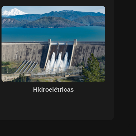
Sobre o Case Hidroelétricas
A parceria entre a EPS e a SETE, com o suporte do
Maestro, otimizou o controle de pessoal, documentação
e evidências de processos nas operações de
hidrelétricas. A centralização das informações e a
automação de processos garantiram uma gestão
integrada e eficiente, alinhada às necessidades do setor.
A solução proporcionou maior visibilidade, conformidade
legal e agilidade na gestão de recursos humanos e
operações, promovendo um ambiente de trabalho mais
estruturado e funcional.
Hidroelétricas