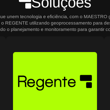
Soluções
que unem tecnologia e eficiência, com o MAESTRO g
s, o REGENTE utilizando geoprocessamento para de
do o planejamento e monitoramento para garantir con
Sobre o Regente
O Regente é a plataforma ideal para quem precisa de
e
agilidade na análise e gestão de dados geoespaciais.
Usando geoprocessamento de alta precisão, ele permite
mapear, monitorar e planejar operações de forma
estratégica, criando mapas interativos, relatórios
analíticos e um controle total sobre os recursos
o
geográficos. Ideal para setores que dependem de
grandes volumes de dados, como transporte e