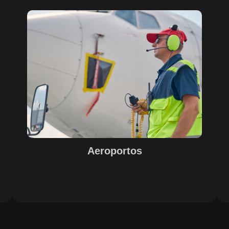
Sobre o Case Aeroportos
A parceria entre SECURITY, EPS, Juiz de Fora e SETE,
s
com o suporte do Maestro, trouxe soluções inovadoras
para o sucesso na gestão e operação de aeroportos. A
o
implementação de tecnologias avançadas garantiu
eficiência e excelência nos resultados, com destaque
e
para o controle de acesso, limpeza e conservação,
segurança e otimização de processos operacionais. A
digitalização e automação de processos internos
proporcionaram agilidade e precisão nas operações.
Aeroportos