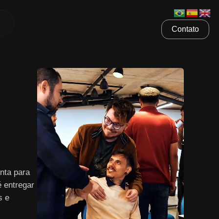
Contato
nta para
é entregar
s e