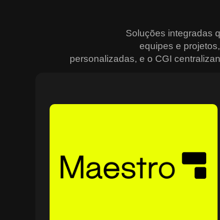
Soluções integradas 
equipes e projeto
personalizadas, e o CGI centralizan
Sobre o Maestro
O Maestro é a solução definitiva para gerenciar
contratos, equipes, projetos e processos empresariais
de forma integrada e eficiente. Ideal para empresas qu
enfrentam dificuldades em centralizar informações e
acompanhar o progresso de atividades críticas, o
sistema combina tecnologia de ponta e acessibilidade,
com acesso via nuvem e aplicativos mobile. O Maestro
facilita desde o planejamento estratégico até a execuçã
no campo, utilizando dashboards interativos e