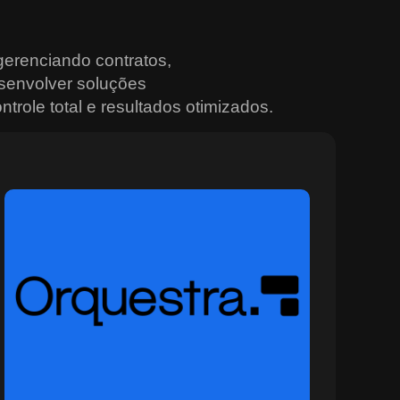
erenciando contratos,
senvolver soluções
trole total e resultados otimizados.
Sobre o Orquestra
O Orquestra é a plataforma ideal para quem busca
controle total e integração nas operações urbanas e
institucionais. Desenvolvida para ambientes
multiagência, ela conecta sistemas, sensores e equipes
em tempo real, promovendo decisões mais rápidas e
eficazes. Com recursos avançados de monitoramento,
painéis situacionais e geração automática de alertas, o
Orquestra permite planejar, rastrear e coordenar ações
com alto nível de precisão e segurança. Ideal para
setores que operam em cenários dinâmicos, como