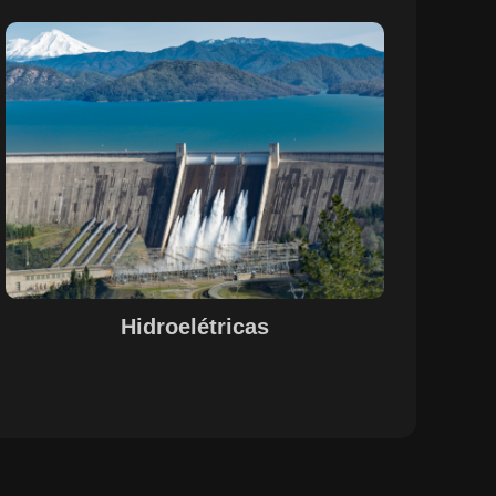
Sobre o Case Hidroelétricas
A parceria entre a EPS e a SETE, com o suporte do
Maestro, otimizou o controle de pessoal, documentação
e evidências de processos nas operações de
hidrelétricas. A centralização das informações e a
automação de processos garantiram uma gestão
integrada e eficiente, alinhada às necessidades do setor.
A solução proporcionou maior visibilidade, conformidade
legal e agilidade na gestão de recursos humanos e
operações, promovendo um ambiente de trabalho mais
estruturado e funcional.
Hidroelétricas