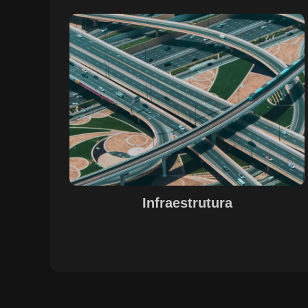
Sobre o Case Infraestrutura
A parceria no gerenciamento de infraestruturas urbana
destacou a capacidade da SETE em personalizar
soluções tecnológicas para gestão pública. Com o apoi
do Regente e ferramentas de geoprocessamento,
sistemas foram desenvolvidos para o gerenciamento d
pavimentações, áreas verdes e redes de drenagem,
permitindo maior eficiência, controle e precisão na
execução das operações.
Infraestrutura