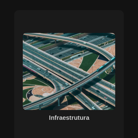
Sobre o Case Infraestrutura
A parceria no gerenciamento de infraestruturas
urbanas destacou a capacidade da SETE em
personalizar soluções tecnológicas para gestão
pública. Com o apoio do Regente e ferramentas
de geoprocessamento, sistemas foram
desenvolvidos para o gerenciamento de
pavimentações, áreas verdes e redes de
drenagem, permitindo maior eficiência, controle e
precisão na execução das operações.
Infraestrutura