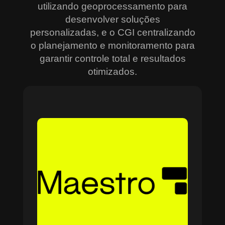
utilizando geoprocessamento para
desenvolver soluções
personalizadas, e o CGI centralizando
o planejamento e monitoramento para
garantir controle total e resultados
otimizados.
Sobre o Maestro
O Maestro é a solução definitiva para gerenciar
contratos, equipes, projetos e processos
empresariais de forma integrada e eficiente. Ideal
para empresas que enfrentam dificuldades em
centralizar informações e acompanhar o
progresso de atividades críticas, o sistema
combina tecnologia de ponta e acessibilidade,
com acesso via nuvem e aplicativos mobile. O
Maestro facilita desde o planejamento estratégico