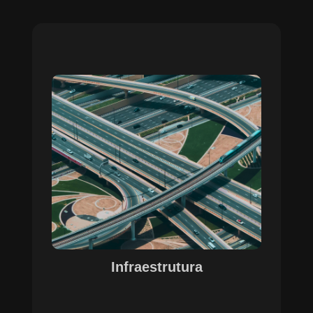
Sobre o Case Infraestrutura
A parceria no gerenciamento de infraestruturas
urbanas destacou a capacidade da SETE em
personalizar soluções tecnológicas para gestão
pública. Com o apoio do Regente e ferramentas
de geoprocessamento, sistemas foram
desenvolvidos para o gerenciamento de
pavimentações, áreas verdes e redes de
drenagem, permitindo maior eficiência, controle e
precisão na execução das operações.
Infraestrutura