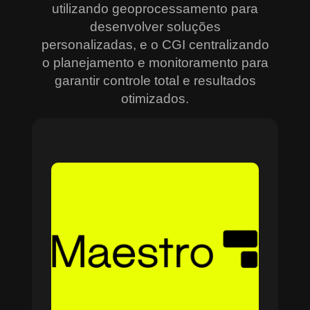
utilizando geoprocessamento para
desenvolver soluções
personalizadas, e o CGI centralizando
o planejamento e monitoramento para
garantir controle total e resultados
otimizados.
Sobre o Maestro
O Maestro é a solução definitiva para gerenciar
contratos, equipes, projetos e processos
empresariais de forma integrada e eficiente. Ideal
para empresas que enfrentam dificuldades em
centralizar informações e acompanhar o
progresso de atividades críticas, o sistema
combina tecnologia de ponta e acessibilidade,
com acesso via nuvem e aplicativos mobile. O
Maestro facilita desde o planejamento estratégico