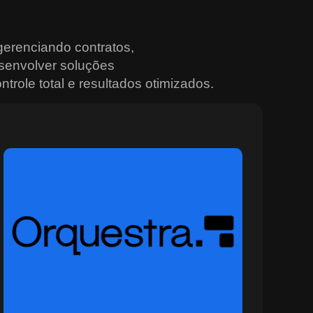
erenciando contratos,
senvolver soluções
trole total e resultados otimizados.
Sobre o Orquestra
O Orquestra é a plataforma ideal para quem busca
controle total e integração nas operações urbanas e
institucionais. Desenvolvida para ambientes
multiagência, ela conecta sistemas, sensores e equipes
em tempo real, promovendo decisões mais rápidas e
eficazes. Com recursos avançados de monitoramento,
painéis situacionais e geração automática de alertas, o
Orquestra permite planejar, rastrear e coordenar ações
com alto nível de precisão e segurança. Ideal para
setores que operam em cenários dinâmicos, como