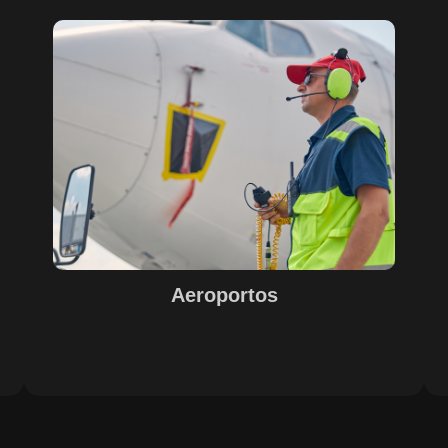
Sobre o Case Aeroportos
A parceria entre SECURITY, EPS, Juiz de Fora e SETE,
s
com o suporte do Maestro, trouxe soluções inovadoras
para o sucesso na gestão e operação de aeroportos. A
o
implementação de tecnologias avançadas garantiu
eficiência e excelência nos resultados, com destaque
e
para o controle de acesso, limpeza e conservação,
segurança e otimização de processos operacionais. A
digitalização e automação de processos internos
proporcionaram agilidade e precisão nas operações.
Aeroportos