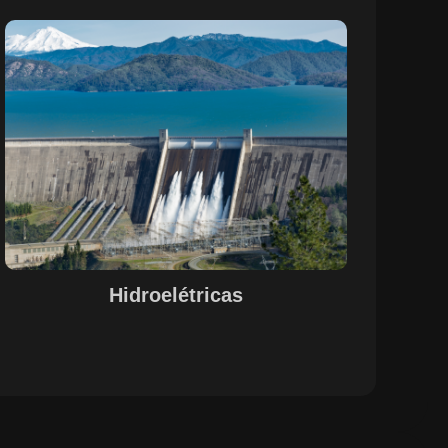
Sobre o Case Hidroelétricas
A parceria entre a EPS e a SETE, com o suporte do
Maestro, otimizou o controle de pessoal, documentação
e evidências de processos nas operações de
hidrelétricas. A centralização das informações e a
automação de processos garantiram uma gestão
integrada e eficiente, alinhada às necessidades do setor.
A solução proporcionou maior visibilidade, conformidade
legal e agilidade na gestão de recursos humanos e
operações, promovendo um ambiente de trabalho mais
estruturado e funcional.
Hidroelétricas