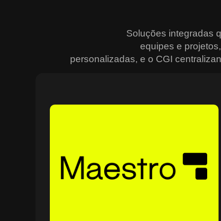
Soluções integradas 
equipes e projeto
personalizadas, e o CGI centralizan
Sobre o Maestro
O Maestro é a solução definitiva para gerenciar
contratos, equipes, projetos e processos empresariais
de forma integrada e eficiente. Ideal para empresas qu
enfrentam dificuldades em centralizar informações e
acompanhar o progresso de atividades críticas, o
sistema combina tecnologia de ponta e acessibilidade,
com acesso via nuvem e aplicativos mobile. O Maestro
facilita desde o planejamento estratégico até a execuçã
no campo, utilizando dashboards interativos e