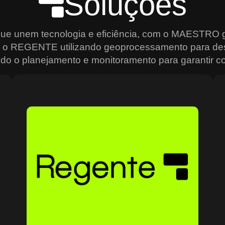
Soluções
que unem tecnologia e eficiência, com o MAESTRO g
s, o REGENTE utilizando geoprocessamento para de
do o planejamento e monitoramento para garantir con
Sobre o Regente
O Regente é a plataforma ideal para quem precisa de
e
agilidade na análise e gestão de dados geoespaciais.
Usando geoprocessamento de alta precisão, ele permite
mapear, monitorar e planejar operações de forma
estratégica, criando mapas interativos, relatórios
analíticos e um controle total sobre os recursos
o
geográficos. Ideal para setores que dependem de
grandes volumes de dados, como transporte e