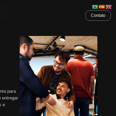
Contato
nta para
é entregar
s e