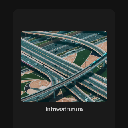
Sobre o Case Infraestrutura
A parceria no gerenciamento de infraestruturas
urbanas destacou a capacidade da SETE em
personalizar soluções tecnológicas para gestão
pública. Com o apoio do Regente e ferramentas
de geoprocessamento, sistemas foram
desenvolvidos para o gerenciamento de
pavimentações, áreas verdes e redes de
drenagem, permitindo maior eficiência, controle e
precisão na execução das operações.
Infraestrutura