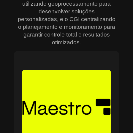
utilizando geoprocessamento para
desenvolver soluções
personalizadas, e o CGI centralizando
o planejamento e monitoramento para
garantir controle total e resultados
otimizados.
Sobre o Maestro
O Maestro é a solução definitiva para gerenciar
contratos, equipes, projetos e processos
empresariais de forma integrada e eficiente. Ideal
para empresas que enfrentam dificuldades em
centralizar informações e acompanhar o
progresso de atividades críticas, o sistema
combina tecnologia de ponta e acessibilidade,
com acesso via nuvem e aplicativos mobile. O
Maestro facilita desde o planejamento estratégico