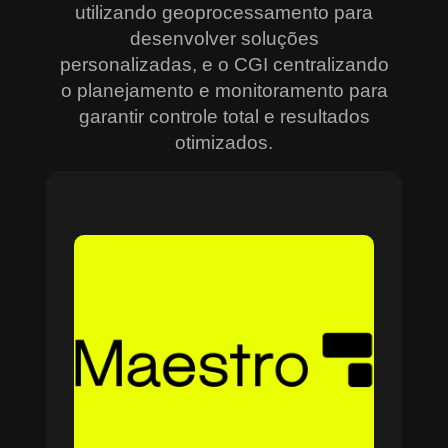
utilizando geoprocessamento para
desenvolver soluções
personalizadas, e o CGI centralizando
o planejamento e monitoramento para
garantir controle total e resultados
otimizados.
Sobre o Maestro
O Maestro é a solução definitiva para gerenciar
contratos, equipes, projetos e processos
empresariais de forma integrada e eficiente. Ideal
para empresas que enfrentam dificuldades em
centralizar informações e acompanhar o
progresso de atividades críticas, o sistema
combina tecnologia de ponta e acessibilidade,
com acesso via nuvem e aplicativos mobile. O
Maestro facilita desde o planejamento estratégico