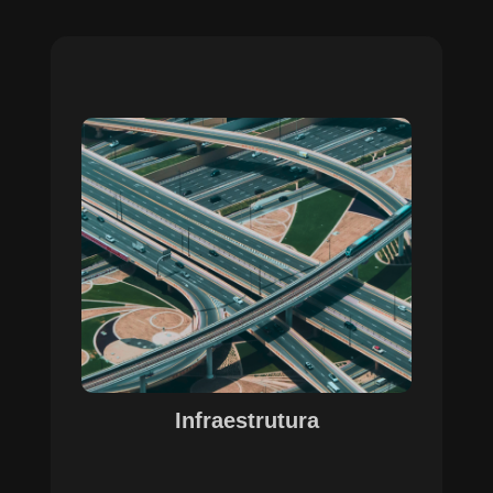
Sobre o Case Infraestrutura
A parceria no gerenciamento de infraestruturas
urbanas destacou a capacidade da SETE em
personalizar soluções tecnológicas para gestão
pública. Com o apoio do Regente e ferramentas
de geoprocessamento, sistemas foram
desenvolvidos para o gerenciamento de
pavimentações, áreas verdes e redes de
drenagem, permitindo maior eficiência, controle e
precisão na execução das operações.
Infraestrutura