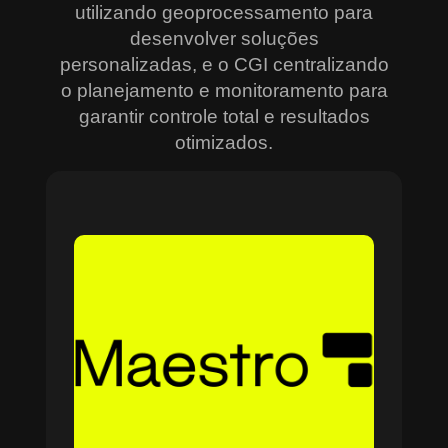
utilizando geoprocessamento para
desenvolver soluções
personalizadas, e o CGI centralizando
o planejamento e monitoramento para
garantir controle total e resultados
otimizados.
Sobre o Maestro
O Maestro é a solução definitiva para gerenciar
contratos, equipes, projetos e processos
empresariais de forma integrada e eficiente. Ideal
para empresas que enfrentam dificuldades em
centralizar informações e acompanhar o
progresso de atividades críticas, o sistema
combina tecnologia de ponta e acessibilidade,
com acesso via nuvem e aplicativos mobile. O
Maestro facilita desde o planejamento estratégico