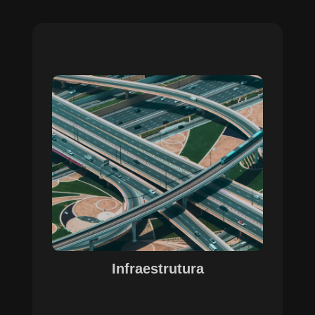
Sobre o Case Infraestrutura
A parceria no gerenciamento de infraestruturas
urbanas destacou a capacidade da SETE em
personalizar soluções tecnológicas para gestão
pública. Com o apoio do Regente e ferramentas
de geoprocessamento, sistemas foram
desenvolvidos para o gerenciamento de
pavimentações, áreas verdes e redes de
drenagem, permitindo maior eficiência, controle e
precisão na execução das operações.
Infraestrutura